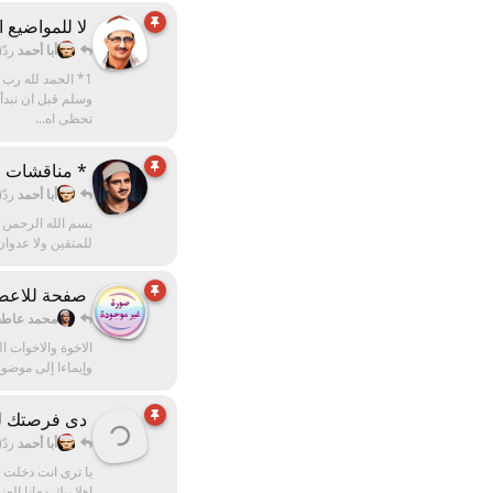
لا للمواضيع ا
أبا أحمد
ردّ
1* الحمد لله رب
وسلم قبل ان نبدأ
تحظى اه...
* مناقشات ال
أبا أحمد
ردّ
بسم الله الرحمن ا
للمتقين ولا عدوان 
صفحة للاعضاء
محمد عاط
الاخوة والاخوات ا
وإيماءا إلى موضوع
دى فرصتك للا
أبا أحمد
ردّ
يا ترى انت دخلت 
اهلا بيك معانا ال