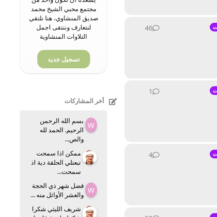
مجتمع محبي الشيخ محمد
صديق المنشاوي، هنا نلتقي
لنتعارف وننتقى اجمل
46
46
ردود
ت
التلاوات المنشاوية
تسجيل جديد
1
1
ردّ
ت
أخر المشاركات
بسم الله الرحمن
W
الرحيم. الحمد لله
والص...
ممكن اذا سمحت
4
4
ردود
ت
تبعتلي الحلقة دية اذ
سمحت...
فضل شهر ذي الحجة
W
والعشر الأوائل منه ...
شريف الليثي شكرا