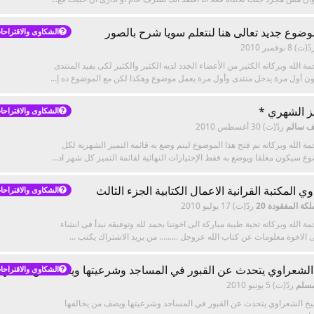
ضوع جديد تعالى هنا لنتعلم سويا شرح بالصور
الشكاوى والاقتراحا
دّ(ت)
8 نوفمبر 2010
ة الله وبركاته الكثير من الأعضاء الجدد لديه الكثير والكثير لكى يفيد المنتدى
ن أول مرة يدخل منتدى وأول مرة يعمل موضوع وهكذا لكن مع الموضوع ده إ...
ز الشهري *
الشكاوى والاقتراحا
ف سالم
ردّ(ت)
30 أغسطس 2010
ة الله وبركاته تم فتح هذا الموضوع ليتم وضع به قائمة التميز الشهرية لكل
ع سيكون مغلقا ويوضع به فقط الإختيارات النهائية لقائمة التميز كل شهر اد...
 المكتبة القرانية الاعمال الكتابية الجزء الثالث
الشكاوى والاقتراحا
ة المفقودة 20
ردّ(ت)
17 يوليو 2010
ة الله وبركاته تحية طيبة مباركة الى اخوتنا بحمد لله وتوفيقه نبدأ فى انشاء
 الاخوة معلومات عن كتاب الله عزوجل ......... من يريد الاشتراك يكتب ...
الشعراوي يتحدث عن القبور في المساجد وشرعيتها ويصف من يخالفها ب
الشكاوى والاقتراحا
مسلم
ردّ(ت)
5 يونيو 2010
و للشيخ الشعراوي يتحدث عن القبور في المساجد وشرعيتها ويصف من يخالفها