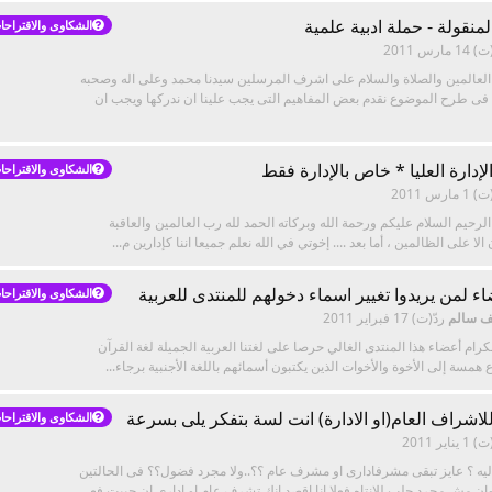
لمنقولة - حملة ادبية علمية
الشكاوى والاقتراحا
(ت)
14 مارس 2011
 العالمين والصلاة والسلام على اشرف المرسلين سيدنا محمد وعلى اله وصحبه
 فى طرح الموضوع نقدم بعض المفاهيم التى يجب علينا ان ندركها ويجب ان
إدارة العليا * خاص بالإدارة فقط
الشكاوى والاقتراحا
(ت)
1 مارس 2011
لرحيم السلام عليكم ورحمة الله وبركاته الحمد لله رب العالمين والعاقبة
الا على الظالمين ، أما بعد .... إخوتي في الله نعلم جميعا اننا كإدارين م...
 لمن يريدوا تغيير اسماء دخولهم للمنتدى للعربية
الشكاوى والاقتراحا
ف سالم
ردّ(ت)
17 فبراير 2011
لكرام أعضاء هذا المنتدى الغالي حرصا على لغتنا العربية الجميلة لغة القرآن
 همسة إلى الأخوة والأخوات الذين يكتبون أسمائهم باللغة الأجنبية برجاء...
شراف العام(او الادارة) انت لسة بتفكر يلى بسرعة
الشكاوى والاقتراحا
(ت)
1 يناير 2011
ليه ؟ عايز تبقى مشرفادارى او مشرف عام ؟؟..ولا مجرد فضول؟؟ فى الحالتين
عنوان مش مجرد جلب للانتاه فعلا انا اقصد انك تشرف عام او ادارى ان حبيت فع...