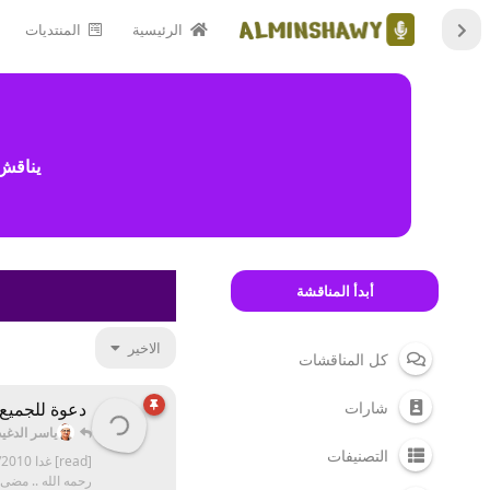
الرئيسية
المنتديات
يناقش
أبدأ المناقشة
الاخير
كل المناقشات
شارات
دعوة للجميع 
ياسر الدغي
التصنيفات
رحمه الله .. مضى