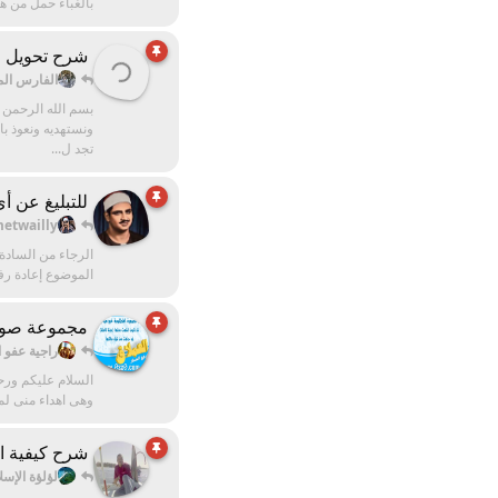
بالغباء حمل من هن
شرح تحويل التلاوات من rm الى 
الفارس ال
بسم الله الرحمن ا
ونستهديه ونعوذ با
تجد ل...
للتبليغ عن 
etwailly
الرجاء من السادة
الموضوع إعادة رفع
مجموعة صور 
راجية عفو 
السلام عليكم ورح
وهى اهداء منى لم
شرح كيفية ا
لؤلؤة الإسل