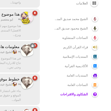
واجهتنا...
العلامات
هذا موضوع م
الشيخ محمد صديق المنشاوي
ابو معتصم ع
هذا موضوع مهم لص
الشيخ محمود صديق المنشاوى
الافضل!! المنتدى
ويزع...
الساحات المنشاوية
معلومات هامة
قراء القرأن الكريم
الشيخ عبده
المنتديات الإسلامية
في هذا الموضوع س
تتاح للادرارة ال
الأكاديمية القرأنية
وحتى تض...
المنتديات العامة
خطوط موقع ا
الشيخ عبده
الساحات العامة
بناء على انتشار 
الشكاوى والاقتراحات
الموقع و حقوق صا
المواد...