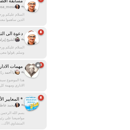
مسابقة افض
sa_mosa
السلام عليكم ورحم
الذين ساهموا معنا
دعوة الى الت
الشيخ إبراه
السلام عليكم ورح
وسلم ,قولوا معى ن
مهمات الادارة
أبا أحمد
ردّ
هذا الموضوع سيشمل
الاداري ومهمة كل ف
* المعايير ا
محمد عاط
بسم الله الرحمن 
مواضيعنا على رئي
المنشاوي الأك...