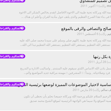
ل تصميم للمنشاوي
الشكاوى والاقتراحا
mo
ردّ(ت)
1 أكتوبر 2011
ة الله وبركاته تحية طيبة الى الاخوة الافاضل اتقدم بخالص الشكر الى الاخوة
 فى بناء هذا الصرح العظيم والذى يلتف حول مأدبة القران وأعلم ان هناك ...
صالح والتصافى والرقى بالموقع
الشكاوى والاقتراحا
يم
ردّ(ت)
6 أغسطس 2011
مة الله وبركاته تحية طيبة ,اللهم صلى وسلم على سيدنا محمد صلى الله عليه
ستغفر الله العظيم ,نستغفر الله العظيم ,نستغفر الله العظيم,تبنا الى الله...
 بكل رتبها
الشكاوى والاقتراحا
(ت)
28 أبريل 2011
 باذن الله الاساس اللذي سيقوم عليه المنتدى , واساليب الادارة و التدريج
رد وصلاحياته , ونبدأ : :: المشرفين :: مهمته مراقبة جديد المواضيع والم...
لأساسية لاختيار الموضوعات المميزة لوضعها برئيسية الموقع *
الشكاوى والاقتراحا
ف سالم
ردّ(ت)
20 مارس 2011
الرحيم السلام عليكم ورحمة الله وبركاته جميعنا نحلم بأن نحظى أن تكون
سية الموقع ولا سيما هي الواجهة الرئيسية لموقع الشيخ محمد صديق