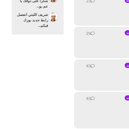
23
23
ردود
ت
شكرا على ذوقك يا
عم يو...
شريف الليثي اتفضل
رابط جديد بورك
فيكم...
29
29
ردود
ت
43
43
ردود
ت
43
43
ردود
ت