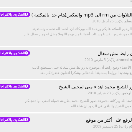
ا
mp3 والعكس(هام جدا بالمكتبة )
الشكاوى والاقتراحا
مسلم
ردّ(ت)
25 أبريل 2010
لرحيم السلام عليكم ورحمة الله وبركاته ان الحمد لله نحمده ونستعينه
لله من شرور انفسنا وسيئات أعمالنا من يهده اللهفلا مضل له ومن يضلل فلن
أى رابط مش شغال
الشكاوى والاقتراحا
ahmed m
ردّ(ت)
5 مارس 2010
 الأعضاء وضع رابط أى موضوع به روابط مش شغالة حتى يستطيع كاتب
 وتجديد الروابط بمشيئة الله تعالى وشكرا لتعاون حضراتكم معنا
للشيخ محمد اهداء منى لمحبى الشيخ
الشكاوى والاقتراحا
الرحمن
ردّ(ت)
23 فبراير 2010
مة الله وبركاته مجموعة صور للشيخ محمد بطريقة جميلة اتمنى انها تعجبكم
حبى الشيخ والباقى فى الردود ان شاء الله
لرفع على أكثر من موقع
الشكاوى والاقتراحا
ام
ردّ(ت)
25 ديسمبر 2009