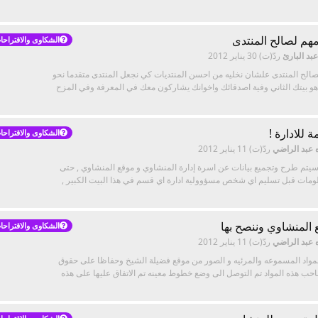
هم لصالح المنتدى
الشكاوى والاقتراحا
بد البارئ
ردّ(ت)
30 يناير 2012
الح المنتدى علشان نخليه من احسن المنتديات كي نجعل المنتدى متقدما نحو
 هو بيتك الثاني وفية اصدقائك واخوانك يشاركون معك في المعرفة وفي المزح
 للادارة !
الشكاوى والاقتراحا
 عبد الراضي
ردّ(ت)
11 يناير 2012
يتم طرح وتجميع بيانات عن اسرة إدارة المنشاوي و موقع المنشاوي , حتى
معلومات قبل تسليم اي شخص مسؤوولية ادارة اي قسم في هذا البيت الكبير ,
لمنشاوي وننصح بها
الشكاوى والاقتراحا
 عبد الراضي
ردّ(ت)
11 يناير 2012
المواد المسموعه والمرئيه و الصور من موقع فضيلة الشيخ وحفاظا على حقوق
حب هذه المواد تم التوصل الى وضع خطوط معينه تم الاتفاق عليها على هذه