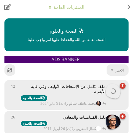
المنتديات العامة
الصحة والعلوم
الصحة نعمة من الله والحفاظ عليها امر واجب علينا
الاخير
ملف كامل عن الإسعافات الأولية . وفي غاية
12
12
ردود
الأهمية ...
الصحة والعلوم
محمد عاطف سالم
ردّ(ت)
5 مايو 2024
دليل الفيتامينات والمعادن
26
26
ردود
الصحة والعلوم
كمال المغربي
ردّ(ت)
26 أبريل 2011