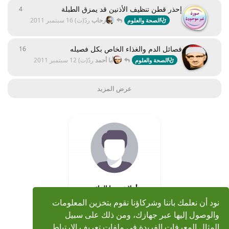
إحذر قطن تنظيف الأذنين قد يمزق الطبلة
4
4
ردود
رحاب
ردّ(ت)
16 سبتمبر 2011
الصحة والعلوم
فصائل الدم والغذاء الخاص بكل فصيله
16
16
ردود
أبا أحمد
ردّ(ت)
12 سبتمبر 2011
الصحة والعلوم
عرض المزيد
أهلا عزيزنا الزائر
يسعدنا ان تكون واحد من
نود أن نعلمك باننا وشركاؤنا نقوم بتخزين المعلومات
مجتمع محبي الشيخ محمد
والوصول إليها عبر جهازك، ومن ذلك على سبيل
صديق المنشاوي، هنا نلتقي
المثال المعرفات الفريدة في ملفات تعريف الارتباط