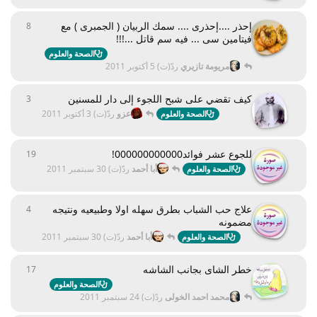
إحذر ....إحذرى .... سمك الربيان ( الجمبرى ) مع
8
8
ردود
فيتامين سى ... فيه سم قاتل ...!!!
الصحة والعلوم
مريومة تازيري
ردّ(ت)
5 أكتوبر 2011
كيف تقضي على شبح اللجوء إلى دار للمسنين
3
3
ردود
عزو
ردّ(ت)
3 أكتوبر 2011
الصحة والعلوم
للجوع عشر فوائد000000000000!
19
19
ردود
أبا أحمد
ردّ(ت)
30 سبتمبر 2011
الصحة والعلوم
علاج حب الشباب بطرق سهله اولا وطبيعيه ونتيجه
4
4
ردود
مضمونه
أبا أحمد
ردّ(ت)
30 سبتمبر 2011
الصحة والعلوم
خطر الشاى بجانب الشاشه
17
17
ردود
الصحة والعلوم
محمد احمد الخولى
ردّ(ت)
24 سبتمبر 2011