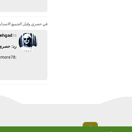
في
حصري وقبل الجميع الاصدار النهائى من الياهو 
ehgad
16 نوفمبر 2009
رد: حصري وقبل ا
:more78: