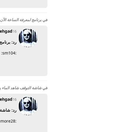
في
برنامج لمعرفة الساعة الآن
ehgad
16 نوفمبر 2009
رد: برنامج
:sm104:
في
شاشة التوقف شاهد الماء ي
ehgad
16 نوفمبر 2009
رد: شاشة 
:more28: