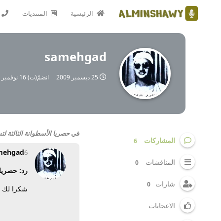
الرئيسية
المنتديات
samehgad
25 ديسمبر 2009
انضمّ(ت)
16 نوفمبر 2009
في
حصريا الأسطوانة الثالثة ل
المشاركات
6
mehgad
6 ديسمبر 2009
المناقشات
0
رد: حصريا
شارات
0
شكرا لك
الاعجابات