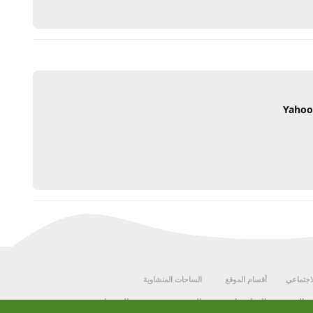
يرد
يرد
لاجتماعي
أقسام الموقع
الساحات المنشاوية
ى اليوتيوب
المناقشات
الشيخ محمد صديق المنشاوي