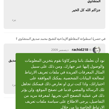
المنشاوي
جزاكم الله كل الخير
يرد
في
حصريا اسطوانة المقاطع الإبداعية للشيخ محمد صديق المنشاوي 1
rachid218
16 ديسمبر 2009
رد: حصريا اسطوانة المقاطع الإبداعية للشيخ محمد صديق
نود أن نعلمك باننا وشركاؤنا نقوم بتخزين المعلومات
المنشاوي 1
والوصول إليها عبر جهازك، ومن ذلك على سبيل
المثال المعرفات الفريدة في ملفات تعريف الارتباط
جزاك الله كل الخير
لمعالجة البيانات الشخصية. يمكنك الموافقة على
اختياراتك، واذا كنت تري او تعارض ذلك فيمكنك تجاهل
يرد
تلك الرسالة والمضي قدما فى تصفح الموقع، ولن يؤثر
ذلك في عملية التصفح التي تجريها. لمعرفة مزيد من
التفاصيل، يرجى الاطلاع على سياسة ملفات تعريف
الارتباط الخاصة بنا من خلال