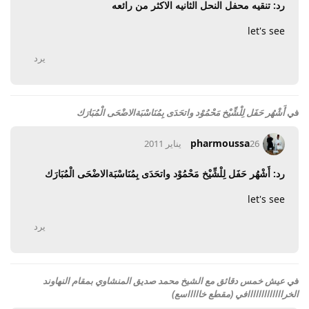
رد: تنقيه محفل النحل الثانيه الاكثر من رائعه
let's see
يرد
في
أَشْهُر حَفَل لِلْشِّيْخ مَحْمُوْد واتحَدَى بِمُنَاسْبَةالاضْحَى الْمُبَارَك
pharmoussa
26 يناير 2011
رد: أَشْهُر حَفَل لِلْشِّيْخ مَحْمُوْد واتحَدَى بِمُنَاسْبَةالاضْحَى الْمُبَارَك
let's see
يرد
في
عيش خمس دقائق مع الشيخ محمد صديق المنشاوي بمقام النهاوند
الخرااااااااااااافي (مقطع خاااااسع)