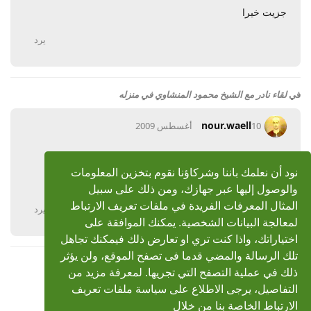
جزيت خيرا
يرد
في
لقاء نادر مع الشيخ محمود المنشاوي في منزله
nour.waell
10 أغسطس 2009
رد: لقاء نادر مع الشيخ محمود المنشاوي في منزله
نود أن نعلمك باننا وشركاؤنا نقوم بتخزين المعلومات
جزاكم الله خيراعلى الاعمال الجميله الى بتقدموها
والوصول إليها عبر جهازك، ومن ذلك على سبيل
المثال المعرفات الفريدة في ملفات تعريف الارتباط
يرد
لمعالجة البيانات الشخصية. يمكنك الموافقة على
اختياراتك، واذا كنت تري او تعارض ذلك فيمكنك تجاهل
تلك الرسالة والمضي قدما فى تصفح الموقع، ولن يؤثر
ذلك في عملية التصفح التي تجريها. لمعرفة مزيد من
التفاصيل، يرجى الاطلاع على سياسة ملفات تعريف
الارتباط الخاصة بنا من خلال