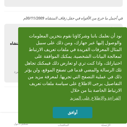
في
أجمل ما خرج من الأفواه في حفل زفاف المنشاه 30/11/2009م
khalid
18 ديسمبر 2009
نود أن نعلمك باننا وشركاؤنا نقوم بتخزين المعلومات
والوصول إليها عبر جهازك، ومن ذلك على سبيل
رد: أجمل ما خرج من الأفواه في حفل زفاف المنشاه
30/11/2009م
المثال المعرفات الفريدة في ملفات تعريف الارتباط
لمعالجة البيانات الشخصية. يمكنك الموافقة على
jazak allah khayran
اختياراتك، واذا كنت تري او تعارض ذلك فيمكنك تجاهل
تلك الرسالة والمضي قدما فى تصفح الموقع، ولن يؤثر
يرد
ذلك في عملية التصفح التي تجريها. لمعرفة مزيد من
التفاصيل، يرجى الاطلاع على سياسة ملفات تعريف
الارتباط الخاصة بنا من خلال
القراءة والاطلاع على المزيد
أوافق
تسجيل دخول
الرّئيسيّة
المناقشات