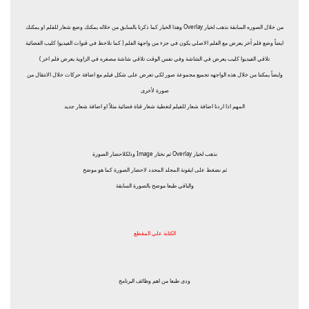
من خلال الصوره السابقة نذهب لخيار Overlay وهذا الخيار كما ذكرنا بالسابق من خلاله يمكنك وضع شعار للفلم او يمكنك
ايضاً وضع فلم أخر يعرض مع الفلم الاصلي يكون في جزء من واجهة الفلم ( كما نلاحظ في قنوات الفيديوا كليب الفضائية
تلاقي الفيديوا كليب يعرض في الشاشة وفي نفس الوقت تلاقي شاشة مصغره في الزاوية يعرض فلم اخر )
وايضاً يمكننا من خلال هذه الواجهه تجميع مجموعة صور لكي تعرض على شكل فيلم مع اضافة حركات خلال الانتقال من
صورة لأخرى
المهم اذا اردنا اضافة شعار للفيلم لتغطية شعار قناة فضائية مثلاً او اضافة شعار جديد
نذهب لخيار Overlay ثم نختار Image وذلكلاحضار الصورة
ثم نضغط على ايقونة المجلد المحدد لاحضار الصورة كما هو موضح
والباقي طبعا موضح بالصورة السابقة
الكتابة علي المقطع
ودى طبعا من اهم وظائف البرنامج