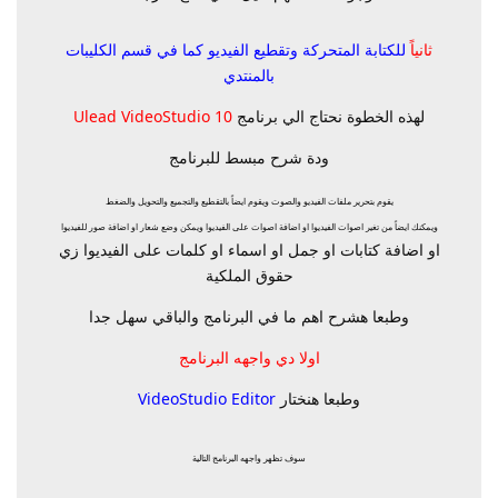
ثانياً
للكتابة المتحركة وتقطيع الفيديو كما في قسم الكليبات
بالمنتدي
لهذه الخطوة نحتاج الي برنامج
Ulead VideoStudio 10
ودة شرح مبسط للبرنامج
يقوم بتحرير ملفات الفيديو والصوت ويقوم ايضاً بالتقطيع والتجميع والتحويل والضغط
ويمكنك ايضاً من تغير اصوات الفيديوا او اضافة اصوات على الفيديوا ويمكن وضع شعار او اضافة صور للفيديوا
او اضافة كتابات او جمل او اسماء او كلمات على الفيديوا زي
حقوق الملكية
وطبعا هشرح اهم ما في البرنامج والباقي سهل جدا
اولا دي واجهه البرنامج
وطبعا هنختار
VideoStudio Editor
سوف تظهر واجهه البرنامج التالية