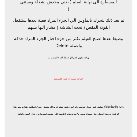
المسطرة الي نهاية الفيلم ( يعنى محدش يشغلة ويستنى
)
ثم بعد ذلك نتحرك بالماوس الي الجزء المراد قصة بعدها ستتفعل
ايقونة المقص ( تحت الشاشة ) مشار اليها بسهم
وطبعا بعدها اصبح الفيلم تكثر من جزء اختار الجزء المراد خذفة
واعمله Delete
وبكدة نكون قصينا او حذفنا الجزء المطلوب
اضافة صورة او شعار للمقطع
رنامج VideoStudio يمكنك عمل شعار شخصي او عمل شعار للشركة وذلك لحفض حقوق الملكية وهذا ما يميز هذا
البرنامج في هذا العمل وبكل سهولة ويسر ولإضافة هذه الخاصية على مقطع الفيديوا من خلال الصورة التالية