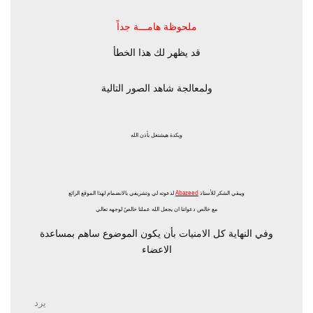
ملحوظة هامـــة جداً
قد يظهر لك هذا الخطأ
ولمعالجة شاهد الصور التالية
وبكدة هيشتغل بأذن الله
ويبقي الشكر للأستاذ
Abazeed
لدعوته لي وتشريفي بالانضمام لهذا الموقع الرائع
مع خالص دعواتنا ان يجعل الله عملنا خالصً لوجهه تعالي
وفي النهاية كل الامنيات بأن يكون الموضوع ساهم بمساعدة
الاعضاء
يرد