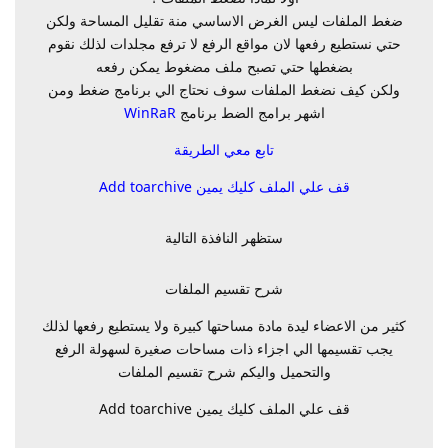
ضغط الملفات ليس الغرض الاساسي منة تقليل المساحة ولكن
حتي نستطيع رفعها لان مواقع الرفع لا ترفع مجلدات لذلك نقوم
بضغطها حتي تصبح ملف مضغوط يمكن رفعه
ولكن كيف نضغط الملفات سوف نحتاج الي برنامج ضغط ومن
اشهر برامج الضط برنامج
WinRaR
تابع معي الطريقة
قف علي الملف كليك يمين Add toarchive
ستظهر النافذة التالية
شرح تقسيم الملفات
كثير من الاعضاء ليدة مادة مساحتها كبيرة ولا يستطيع رفعها لذلك
يجب تقسيمها الي اجزاء ذات مساحات صغيرة لسهولة الرفع
والتحميل واليكم شرح تقسيم الملفات
قف علي الملف كليك يمين Add toarchive