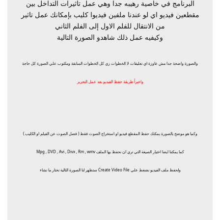
البرنامج في خاصية رهيبه جدا وهي عمل تاثيرات التداخل بين
مقطعين فيديو اي لو عندنا ملفين فيديوا كليب بإمكانك عمل تاثير
من الانتقال للفلم الاول إلى الفلم الثاني
وكيفيه عمل ذلك شاهدو الصورة التالية
والصورة واضحة جدا مش عاوزة اي تعليقات لا الخطوات زي كل الخطوات السابقة ومكتوب علي الصورة كل حاجة
واخيراً طريقة حفظ الفيديو بعد عمل التحرير
وكما هو موضح بالصورة يمكنك حفظ المقطع فيديو او استخراج الصوت فقط ( فصل الصوت عن الفيلم او الكليب )
كما يمكننا ايضا اختيار الصيغة التي نري ان نحفظ بها الملف Mpg , DVD , Avi , Divx , Rm , wmv
ولحفظ ملف الفيديو نضغط علي Create Video File ستظهر لنا الصورة التالية نختار ما نشاء