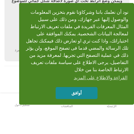
ويمكن وضع الرابط تحت اي صورة لاضافة شكل جمالي للموضوع
كما بالصورة التالية
نود أن نعلمك باننا وشركاؤنا نقوم بتخزين المعلومات
والوصول إليها عبر جهازك، ومن ذلك على سبيل
كيف اضع صورة في الموضوع ؟
المثال المعرفات الفريدة في ملفات تعريف الارتباط
لوضع صورة بالموضوع شاهد الصورة التالية
لمعالجة البيانات الشخصية. يمكنك الموافقة على
اختياراتك، واذا كنت تري او تعارض ذلك فيمكنك تجاهل
تلك الرسالة والمضي قدما فى تصفح الموقع، ولن يؤثر
يرد
ذلك في عملية التصفح التي تجريها. لمعرفة مزيد من
التفاصيل، يرجى الاطلاع على سياسة ملفات تعريف
الارتباط الخاصة بنا من خلال
القراءة والاطلاع على المزيد
أوافق
تسجيل دخول
الرّئيسيّة
المناقشات