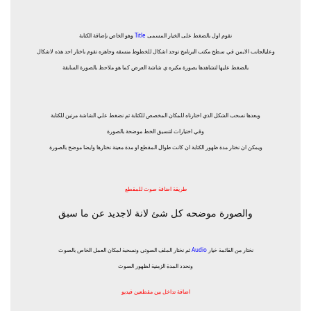
نقوم اول بالضغط على الخيار المسمى
Title
وهو الخاص بإضافة الكتابة
وعليالجانب الايمن في سطح مكتب البرنامج توجد اشكال للخطوط منسقه وجاهزه تقوم باختار احد هذه لاشكال
بالضغط عليها لتشاهدها بصورة مكبره ي شاشة العرض كما هو ملاحظ بالصورة السابقة
وبعدها نسحب الشكل الذي اختارناه للمكان المخصص للكتابة ثم نضغط علي الشاشة مرتين للكتابة
وفي اختيارات لتنسيق الخط موضحة بالصورة
ويمكن ان نختار مدة ظهور الكتابة ان كانت طوال المقطع او مدة معينة نختارها وايضا موضح بالصورة
طريقة اضافة صوت للمقطع
والصورة موضحه كل شئ لانة لاجديد عن ما سبق
نختار من القائمة خيار
Audio
ثم نختار الملف الصوتى ونسحبة لمكان العمل الخاص بالصوت
ونحدد المدة الزمنية لظهور الصوت
اضافة تداخل بين مقطعين فيديو