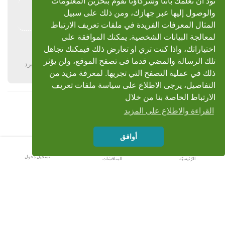
نود أن نعلمك باننا وشركاؤنا نقوم بتخزين المعلومات
احمدالمحامي, post: 81878 كتب
والوصول إليها عبر جهازك، ومن ذلك على سبيل
ربنا يبارك فيك أخي محمد ويتقبل جهودك
المثال المعرفات الفريدة في ملفات تعريف الارتباط
لمعالجة البيانات الشخصية. يمكنك الموافقة على
اللهم إرحم فضيلة الشيخ
اختياراتك، واذا كنت تري او تعارض ذلك فيمكنك تجاهل
تلك الرسالة والمضي قدما فى تصفح الموقع، ولن يؤثر
يرد
ذلك في عملية التصفح التي تجريها. لمعرفة مزيد من
التفاصيل، يرجى الاطلاع على سياسة ملفات تعريف
الارتباط الخاصة بنا من خلال
القراءة والاطلاع على المزيد
أوافق
تسجيل دخول
الرّئيسيّة
المناقشات