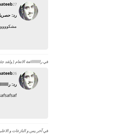
hateeb
27 أبريل 2012
رد: حصريا 
مشكووووو
في
راااااااائعة الانعام ( ولقد ج
hateeb
26 أبريل 2012
رد: راااااا
safsafsaf
في
آخر يس و النازعات و الاعلى 