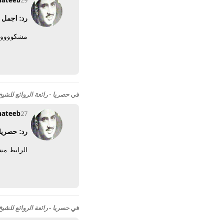
29 مايو 2012
رد: اجمل 
مشكووووو
في
حصريا - رائعة الروائع للشي
hateeb
27 أبريل 2012
رد: حصريا 
الرابط م
في
حصريا - رائعة الروائع للشي