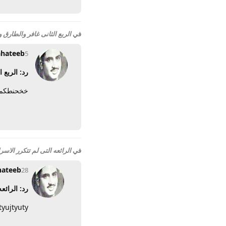
في
الربع الثانى غافر والطارق والفجر
ahateeb
5 أبريل 2014
رد: الربع ال
خخحنطكم
في
الرائعه التى لم تتكرر الاسراء
hateeb
28 يونيو 2012
رد: الرائعه
tyujtyuty