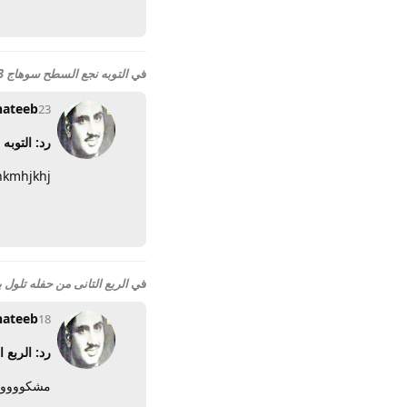
في
التوبه نجع السطح سوهاج 2003
hateeb
23 يونيو 2012
رد: التوبه 
hkmhjkhj
في
الربع التانى من حفله تلول ب
hateeb
18 يونيو 2012
رد: الربع 
مشكووووو