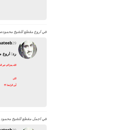
في
اروع مقطع للشيخ محمودص
hateeb
29 مايو 2012
رد: اروع 
الله يجزاكم خير ال
لكن
أين الرابط ؟!!
في
اجمل مقطع للشيخ محمود 
hateeb