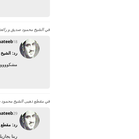
في
الشيخ محمود صديق و رائعة 
hateeb
18 يونيو 2012
رد: الشيخ 
مشكووووو
في
مقطع ذهبى الشيخ محمود ص
hateeb
29 مايو 2012
رد: مقطع 
ربنا يجازي