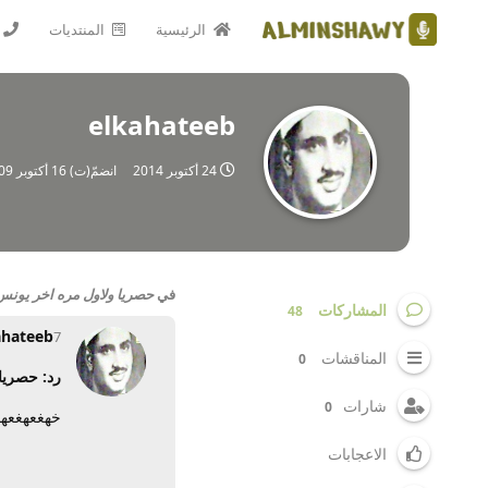
الرئيسية
المنتديات
elkahateeb
24 أكتوبر 2014
انضمّ(ت)
16 أكتوبر 2009
في
حصريا ولاول مره اخر يونس و
المشاركات
48
ahateeb
7 مايو 2014
المناقشات
0
رد: حصريا 
شارات
0
خهغعهغعهف
الاعجابات