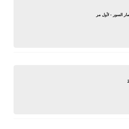
ار السور - لأول مر
يرد
يرد