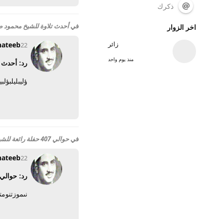
ذكرك
في
أحدث تلاوة للشيخ محمود صديق
اخر الزوار
زائر
hateeb
22 أبريل 2014
منذ يوم واحد
رد: أحدث ت
ؤليبليلبؤلبي
في
حوالي 407 حفلة رائعة للشيخ مصطفى إسماعيل فوق الوصف ...... بروابط مباشرة
hateeb
22 أبريل 2014
رد: حوالي 407 حفلة رائعة للشيخ مصطفى إسماعيل فوق الوصف ...... بروابط 
نىموزتنومت