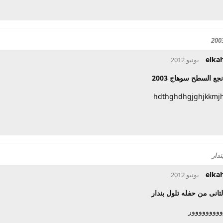
elka
نجع السطح سوهاج 2003
hdthghdhgjghjkkmj
ندار
elka
التانى من حفله تلول بندار
وووووووور