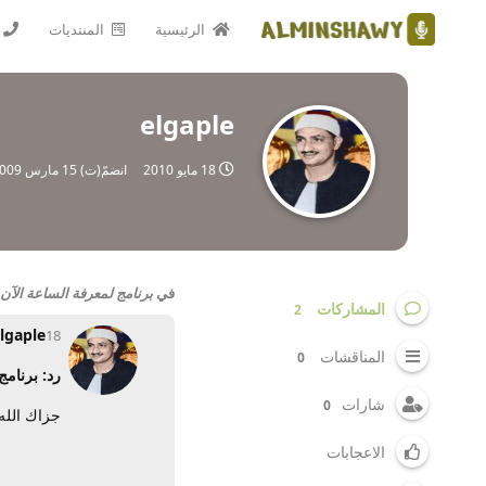
الرئيسية
المنتديات
elgaple
18 مايو 2010
انضمّ(ت)
15 مارس 2009
في
برنامج لمعرفة الساعة الآن
المشاركات
2
lgaple
18 مايو 2010
المناقشات
0
رد: برنامج
شارات
0
جزاك الله خي
الاعجابات