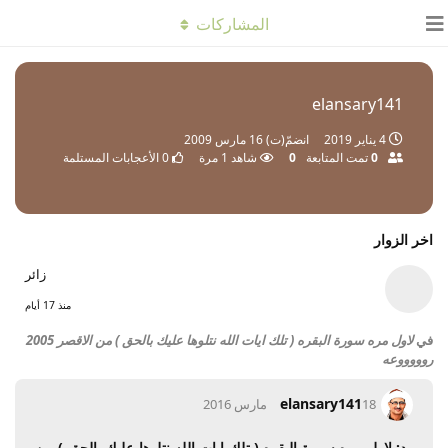
المشاركات
elansary141
4 يناير 2019
انضمّ(ت)
16 مارس 2009
0
تمت المتابعة
0
شاهد
1
مرة
0
الأعجابات المستلمة
اخر الزوار
زائر
منذ 17 أيام
في
لاول مره سورة البقره ( تلك ايات الله نتلوها عليك بالحق ) من الاقصر 2005
روووووعه
elansary141
18 مارس 2016
رد: لاول مره سورة البقره ( تلك ايات الله نتلوها عليك بالحق ) من