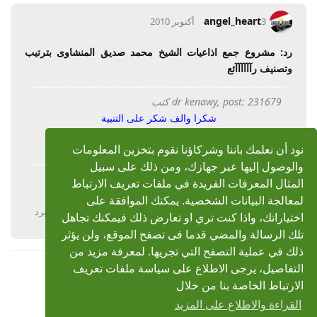
angel_heart
3 أكتوبر 2010
رد: مشروع جمع اذاعيات الشيخ محمد صديق المنشاوى بترتيب
وتصنيف رآآآآآآئع
dr kenawy, post: 231679 كتب
شكرا والف شكر على التنبية
تم تدارك الامر والتعديل على صلب الموضوع
تبعا لتنبيهكم المبارك اخى
نود أن نعلمك باننا وشركاؤنا نقوم بتخزين المعلومات
والوصول إليها عبر جهازك، ومن ذلك على سبيل
المثال المعرفات الفريدة في ملفات تعريف الارتباط
فخور باهتمامك دكتور واتمنى اكون عضو ينال على تقديركم واكون دائما عند حسن ظنكم
لمعالجة البيانات الشخصية. يمكنك الموافقة على
يرد
اختياراتك، واذا كنت تري او تعارض ذلك فيمكنك تجاهل
تلك الرسالة والمضي قدما فى تصفح الموقع، ولن يؤثر
ذلك في عملية التصفح التي تجريها. لمعرفة مزيد من
التفاصيل، يرجى الاطلاع على سياسة ملفات تعريف
عرض المزيد
الارتباط الخاصة بنا من خلال
القراءة والاطلاع على المزيد