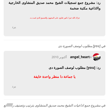
رد: مشروع جمع تسجيلات الشيخ محمد صديق المنشاوى الخارجية
والاذاعية مكتبة ضخمة
جزاك الله خيرا دكتور قناوي على المجهود والتنسيق الذي قمت به .
يرد
في
[you] مطلوب لوصف الصورة دى
angel_heart
4 أكتوبر 2010
رد: [you] مطلوب لوصف الصورة دى
يا جماعة دا منظر واحدة خايفة
يرد
في
مشروع جمع اذاعيات الشيخ محمد صديق المنشاوى بترتيب وتصنيف رآآآآآآئع