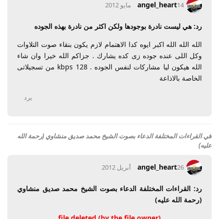
angel_heart
14 مايو 2012
رد: هي ليست نادرة بوجودها ولكن اكثر من نادرة بهذه الجوده
الله الله الله اكبر ايوه كدا الاهتمام لازم يكون بنقاء صوت التلاوات
وكل اللى عنده جوده زى كده يشارك . جزاكم الله خيرا وان شاء
الله هيكون ليا مشاركات لنفس الجوده . 128 kbps من تسجيلاتى
الخاصة بالاذاعة
يرد
في
القراءات المختلفة الدعاء بصوت الشیخ محمد صديق منشاوي (رحمة الله
عليه)
angel_heart
26 أبريل 2012
رد: القراءات المختلفة الدعاء بصوت الشیخ محمد صديق منشاوي
(رحمة الله عليه)
file deleted (by the file owner)