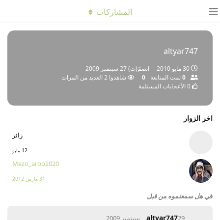
المشاركات
altyar747
30 مايو 2010
انضمّ(ت)
27 سبتمبر 2009
0
تمت المتابعة
0
شاهدوا
2
العديد من المرات
0
الأعجابات المستلمة
اخر الزوار
زائر
12 مايو
Mezo_aroo2020
31 مارس 2012
في
هل سمعتموه من قبل
altyar747
29 سبتمبر 2009