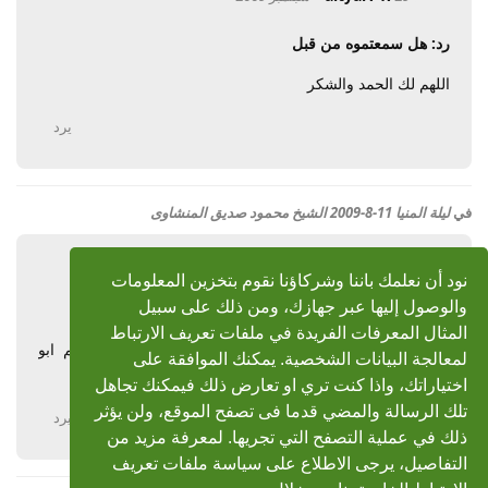
رد: هل سمعتموه من قبل
اللهم لك الحمد والشكر
يرد
في
ليلة المنيا 11-8-2009 الشيخ محمود صديق المنشاوى
altyar747
29 سبتمبر 2009
نود أن نعلمك باننا وشركاؤنا نقوم بتخزين المعلومات
والوصول إليها عبر جهازك، ومن ذلك على سبيل
رد: ليلة المنيا 11-8-2009 الشيخ محمود صديق المنشاوى
المثال المعرفات الفريدة في ملفات تعريف الارتباط
السلام عليكم اظن ان حفلة المنيا كانت فى افتتاح مطاعم ابو
لمعالجة البيانات الشخصية. يمكنك الموافقة على
اشرف وهو احد اقرباء الشيخ
اختياراتك، واذا كنت تري او تعارض ذلك فيمكنك تجاهل
تلك الرسالة والمضي قدما فى تصفح الموقع، ولن يؤثر
يرد
ذلك في عملية التصفح التي تجريها. لمعرفة مزيد من
التفاصيل، يرجى الاطلاع على سياسة ملفات تعريف