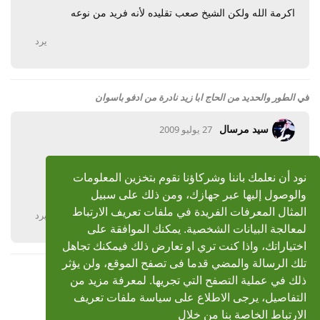
اكرمة الله ولكن الشيخ صعب تقليده لأنه فريد من نوعه
يرد
في
الطور والحديد من الحاج ابا زيد نادرة من ادفو باسوان
سيد مرسال
27 يوليو 2009
رد: الطور والحديد من الحاج ابا زيد نادرة من ادفو باسوان
نود أن نعلمك باننا وشركاؤنا نقوم بتخزين المعلومات
جزاك اللة خيرااا لكن مفيش تحميل
والوصول إليها عبر جهازك، ومن ذلك على سبيل
المثال المعرفات الفريدة في ملفات تعريف الارتباط
يرد
لمعالجة البيانات الشخصية. يمكنك الموافقة على
اختياراتك، واذا كنت تري او تعارض ذلك فيمكنك تجاهل
تلك الرسالة والمضي قدما فى تصفح الموقع، ولن يؤثر
ذلك في عملية التصفح التي تجريها. لمعرفة مزيد من
التفاصيل، يرجى الاطلاع على سياسة ملفات تعريف
الارتباط الخاصة بنا من خلال