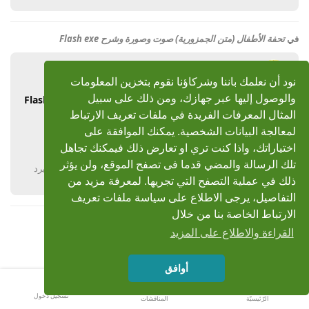
في
تحفة الأطفال (متن الجمزورية) صوت وصورة وشرح Flash exe
سمير خلاف
14 ديسمبر 2010
نود أن نعلمك باننا وشركاؤنا نقوم بتخزين المعلومات
والوصول إليها عبر جهازك، ومن ذلك على سبيل
رد: تحفة الأطفال (متن الجمزورية) صوت وصورة وشرح Flash
exe
المثال المعرفات الفريدة في ملفات تعريف الارتباط
لمعالجة البيانات الشخصية. يمكنك الموافقة على
جزاكم الله خيرا
اختياراتك، واذا كنت تري او تعارض ذلك فيمكنك تجاهل
تلك الرسالة والمضي قدما فى تصفح الموقع، ولن يؤثر
يرد
ذلك في عملية التصفح التي تجريها. لمعرفة مزيد من
التفاصيل، يرجى الاطلاع على سياسة ملفات تعريف
الارتباط الخاصة بنا من خلال
القراءة والاطلاع على المزيد
أوافق
تسجيل دخول
الرّئيسيّة
المناقشات