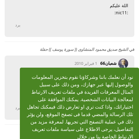
اللة عليكم
:nic11:
يرد
في
الشيخ صديق محمود المنشاوى (( سورة يوسف )) حفلة
شعبان66
1 فبراير 2010
رد: الشيخ صديق محمود المنشاوى (( سورة يوسف )) حفلة
نود أن نعلمك باننا وشركاؤنا نقوم بتخزين المعلومات
والوصول إليها عبر جهازك، ومن ذلك على سبيل
مشكوووووووووووووووووووووووووووووووووووووووووور
المثال المعرفات الفريدة في ملفات تعريف الارتباط
:nic23::nic103:
لمعالجة البيانات الشخصية. يمكنك الموافقة على
اختياراتك، واذا كنت تري او تعارض ذلك فيمكنك تجاهل
يرد
تلك الرسالة والمضي قدما فى تصفح الموقع، ولن يؤثر
ذلك في عملية التصفح التي تجريها. لمعرفة مزيد من
التفاصيل، يرجى الاطلاع على سياسة ملفات تعريف
الارتباط الخاصة بنا من خلال