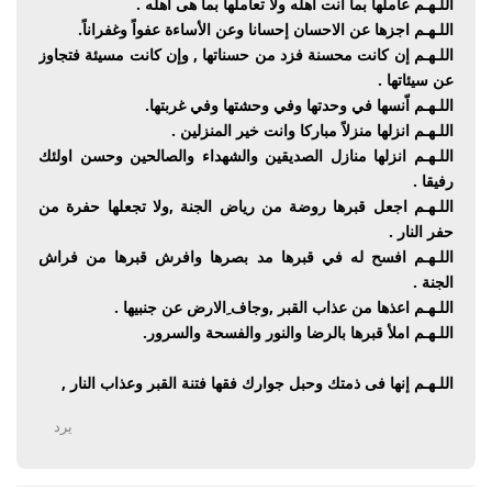
اللـهـم عاملها بما انت اهله ولا تعاملها بما هى اهله .
اللـهـم اجزها عن الاحسان إحسانا وعن الأساءة عفواً وغفراناً.
اللـهـم إن كانت محسنة فزد من حسناتها , وإن كانت مسيئة فتجاوز
عن سيئاتها .
اللـهـم اّنسها في وحدتها وفي وحشتها وفي غربتها.
اللـهـم انزلها منزلاً مباركا وانت خير المنزلين .
اللـهـم انزلها منازل الصديقين والشهداء والصالحين وحسن اولئك
رفيقا .
اللـهـم اجعل قبرها روضة من رياض الجنة ,ولا تجعلها حفرة من
حفر النار .
اللـهـم افسح له في قبرها مد بصرها وافرش قبرها من فراش
الجنة .
اللـهـم اعذها من عذاب القبر ,وجاف ِالارض عن جنبيها .
اللـهـم املأ قبرها بالرضا والنور والفسحة والسرور.
اللـهـم إنها فى ذمتك وحبل جوارك فقها فتنة القبر وعذاب النار ,
يرد