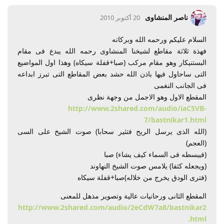
ناصر المنشاوى
20 أكتوبر 2010
السلام عليكم ورحمه الله وبركاته
فهذة ثلاثة مقاطع لشيخنا المنشاوى رحمه الله يبدع فى مقام
البستنيكار وهو مقام مركب (صبا+قفلة سيكاه) وهذا اول المواضيع
التى ساحاول فيها باذن الله حشد بعض المقاطع التى تبرز ابداعه
فى الجانب النغمى
المقطع الاول وهو الاجمل من وجهة نظرى
http://www.2shared.com/audio/iaC5VB-
7/bastnikar1.html
(الله الذى يرسل الريح فتثير سحابا) صوت الشيخ على السى
(العجم)
(فيبسطه فى السماء كيف يشاء) صبا
(ويجعله كثفا) يلامس صوت الشيخ النهاوند
(فترى الودق يخرج من خلاله)صبا+قفلة سيكاه
المقطع الثانى ورحانيات عالية وتصوير مذهل للمعنى
http://www.2shared.com/audio/2eCdW7a8/bastnikar2
.html