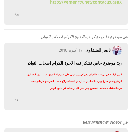
http://yemenrtv.net/contacus.aspx
يرد
في
موضوع خاص نشكر فيه الاخوة الكرام اصحاب النوادر
ناصر المنشاوى
17 أكتوبر 2010
رد: موضوع خاص نشكر فيه الاخوة الكرام اصحاب النوادر
اللهم بارك لنا في من قدم لنا النوادر وفي كل من يحرص على جمع تراث الشيخ محمد صديق المنشاوي ،
ابو ثائر وياسين خلوق ومرشد الحيالي وعبد الرحمن الشعلان والأخ صاحب النادرة من طرابلس oasis
بارك الله فيك أخي تلميذ المنشاوي وبارك في كل من ساهم في ظهور النوادر
يرد
في
Best Minshawi Videos