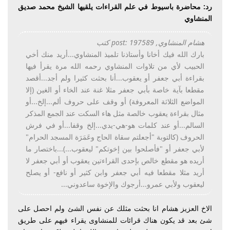
رد: محاضرة باسيوط في علم القراءات يلقيها الشيخ محمد صديق
المنشاوي
هشام المنشاوي, post: 197589 كتب
بارك الله فيك أخانا وأستاذنا تلميذ المنشاوي...أريد منك أخي
الحبيب لأي من تلاوات المنشاوي رحمه الله مرة يقرأ فيها
بقراءة أبي جعفر أو يعقوب...أنا بحثت كثيرا ولم أجد...أقصد
مقطعا بآية خاصة بأبي جعفر مثلا غنة عند الخاء أو الغين (إلا
المواضع الثلاثة المعروفة) أو وقف على حروف ألم...إلخ...أو
مثال بقراءة يعقوب خالصة مثل هاء السكت عند الجمع المذكر
السالم...أو عند كلمات هو-هي-يدي...إلخ وقفا...أو في فرش
الحروف (كالتوبة "أجعلتم سقاة الحاج وعَمَرَة المسجد الحرام"
لأبي جعفر أو "فأصلحوا بين إخوتكم" ليعقوب...)...باختصار ما
أريده هو مقطع خالص بإحدى القراءتين يعقوب أو أبي جعفر لا
أريد مثلا مقطعا فيه أبي جعفر وابن كثير أو نافع- أو يصلح
ليعقوب ولأبي عمرو...أرجوك والإخوة ساعدوني...
الاخ العزيز هشام انا بحثت مثلك عن نفس الشئ ولم احصل على
شئ بعد قد يكون هناك قرائات للمنشاوى يقراء فيهم على طريق