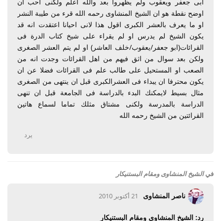
ابى جعفر ويعقوب ولم يظهروا بعد والله اعلم ولكنى احب ان
اوضح نقطة هو ان الشيخ المنشاوى رحمه الله قرء من طيبة النشر
او ما يعرف بالعشر الكبرى اقول هذا لانى احيانا اعتقدت انه قد
يكون الشيخ لم يدرس او لم يقراء على شيخ كتاب الدرة فى
القرائات(ابو جعفر/يعقوب/خلف العاشر) او لم يتم العشر الصغرى
ولكن بعد سوال من اثق فيهم من اهل القرائات وجدت انه من
الصعب او المستحيل على طالب علم فى القرائات فضلا عن ان
يكون محترفا ان يبداء فى العشرالكبرى قبل ان ينتهى من الصغرى
مثال بسيط لايمكنك البدء بالدراسة فى الجامعة قبل ان تنهى
الدراسة بالمدرسة ولكنى مشتاق مثلك تماما لسماع هاتين
القرائتين من الشيخ رحمه الله
يرد
في
الشيخ المنشاوى ومقام البستنيكار
ناصر المنشاوى
21 أكتوبر 2010
رد: الشيخ المنشاوى ومقام البستنيكار