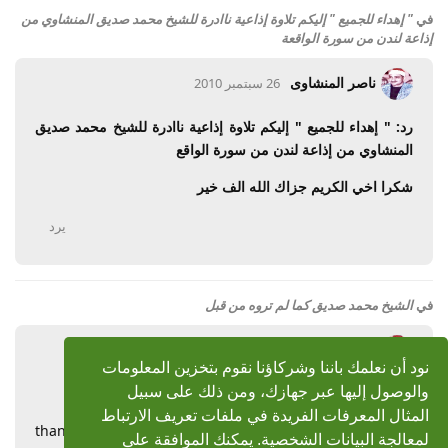
في
" إهداء للجميع " إليكم تلاوة إذاعية ناادرة للشيخ محمد صديق المنشاوي من
إذاعة لندن من سورة الواقعة
ناصر المنشاوى
26 سبتمبر 2010
رد: " إهداء للجميع " إليكم تلاوة إذاعية ناادرة للشيخ محمد صديق
المنشاوي من إذاعة لندن من سورة الواقع
شكرا اخي الكريم جزاك الله الف خير
يرد
في
الشيخ محمد صديق كما لم تروه من قبل
ناصر المنشاوى
26 يونيو 2010
نود أن نعلمك باننا وشركاؤنا نقوم بتخزين المعلومات
والوصول إليها عبر جهازك، ومن ذلك على سبيل
رد: الشيخ محمد صديق كما لم تروه من قبل
المثال المعرفات الفريدة في ملفات تعريف الارتباط
thank u brother may Allah reward you and bless your
لمعالجة البيانات الشخصية. يمكنك الموافقة على