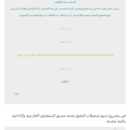
المتمكن محمد الهلباوي.
دروس رائعة ومهمة جدا لمن يريد التوسع وتحسين تلاوته للمتقدمين على وجه الخصوص وكذا المبتدئين وللإشارة الدروس
صوتية لتسهيل التحميل وتعميم الفائدة.على أن تتم إضافة جديد الحلقات بعد بثها فتابعوا جديد الموضوع.
الدرس الأول
الدرس الثاني
[URL="http://www.ziddu.com/download/9549367/YouTube-03.mp3.html"]الدرس الثالث
الدرس الرابع
[/URL]
يرد
في
مشروع جمع تسجيلات الشيخ محمد صديق المنشاوى الخارجية والاذاعية
مكتبة ضخمة