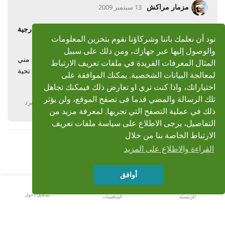
مزمار مراكش
13 سبتمبر 2009
رد: مشروع جمع تسجيلات الشيخ محمد صديق المنشاوى الخارجية
نود أن نعلمك باننا وشركاؤنا نقوم بتخزين المعلومات
والاذاعية مكتبة ضخمة
والوصول إليها عبر جهازك، ومن ذلك على سبيل
بسم الله الرحمن الرحيم شـكــ وبارك الله فيك ـــرا لك ... لك مني
المثال المعرفات الفريدة في ملفات تعريف الارتباط
أجمل تحية . شـكــ وبارك الله فيك ـــرا لك ... لك مني أجمل تحية
لمعالجة البيانات الشخصية. يمكنك الموافقة على
.
اختياراتك، واذا كنت تري او تعارض ذلك فيمكنك تجاهل
تلك الرسالة والمضي قدما فى تصفح الموقع، ولن يؤثر
يرد
ذلك في عملية التصفح التي تجريها. لمعرفة مزيد من
التفاصيل، يرجى الاطلاع على سياسة ملفات تعريف
الارتباط الخاصة بنا من خلال
القراءة والاطلاع على المزيد
أوافق
تسجيل دخول
الرّئيسيّة
المناقشات