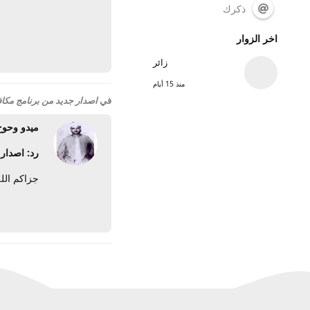
ذكرك
اخر الزوار
زائر
منذ 15 أيام
في
اصدار جديد من برنامج مكافحة الفيروسات((7
ميدو وحوح
رد: اصدار جديد
جزاكم الل