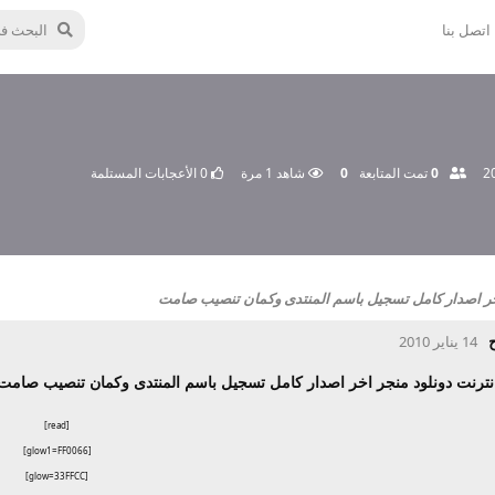
اتصل بنا
0
تمت المتابعة
0
شاهد
1
مرة
0
الأعجابات المستلمة
14 يناير 2010
[read]
[glow1=FF0066]
[glow=33FFCC]