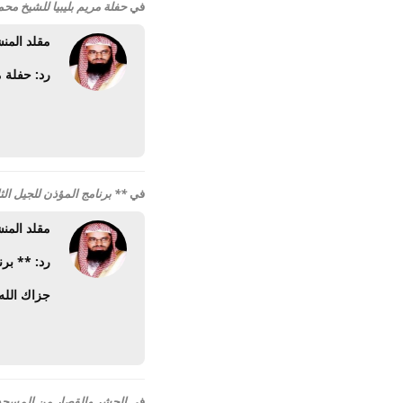
في
حفلة مريم بليبيا للشيخ محمد 
مقلد المن
رد: حفلة مر
في
** برنامج المؤذن للجيل ال
مقلد المن
رد: ** بر
جزاك الله
في
الحشر والقصار من المسجد 