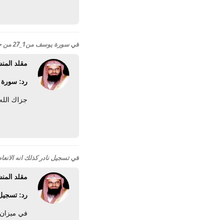
في
سورة يوسف من1_27 من جامع لالا مصطفى باشا_دمشق-1958
مقلد المن
رد: سورة يوسف من1_27 من جا
جزاك الله
في
تسجيل نادر كذلك انه الانع
مقلد المن
رد: تسجيل
في ميزان 