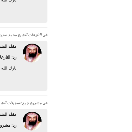
في
النازعات للشيخ محمد صدي
مقلد المن
رد: الناز
بارك الله فيـ
في
مشروع جمع تسجيلات الشيخ
مقلد المن
رد: مشروع