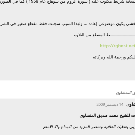
ة شريط مكتوب عليه ( سورة الروم من سوهاج عام 1958 ) كما في الصورة
 أخشى يكون موضوعي إعادة ... ولهذا السبب سجلت فقط مقطع صغير في الشريط 
ــــــــــــــــــــــط المقطع من التلاوة
http://rghost.ne
يكم ورحمة الله وبركاته
ق المنشاوى
شاوى
14 ديسمبر 2009
عات للشيخ محمد صديق المنشاوى
 يعطيك العافية وننتضر المزيد من الابداع والا الامام