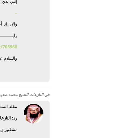
إنني لدي نسخ
.
.
والان انا
رابـــــــــ
t/705968
والسلام عل
في
النازعات للشيخ محمد صدي
مقلد المن
رد: الناز
مشكور وربي