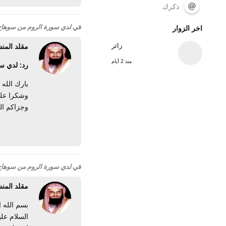
ذكرك
في
لدي سورة الروم من سوهاج بمصر
اخر الزوار
زائر
مقلد المن
منذ 2 أيام
رد: لدي سو
بارك الله 
وشكرا على
وجزاكم الل
في
لدي سورة الروم من سوهاج بمصر
مقلد المن
بسم الله 
السلام علي