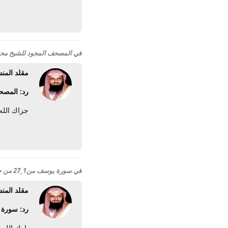
في
المصحف المجود للشيخ محمد صديق المن
مقلد المن
رد: المصح
جزاك الله
في
سورة يوسف من1_27 من جامع لالا مصطفى باشا_دمشق-1958
مقلد المن
رد: سورة يوسف من1_27 من جا
بارك الله 