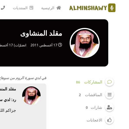
الرئيسية
المنتديات
مقلد المنشاوى
17 أغسطس 2011
انضمّ(ت)
17 أغسطس 2009
في
لدي سورة الروم من سوهاج بمصر
المشاركات
86
مقلد المن
المناقشات
2
رد: لدي سو
شارات
0
جزاكم الله
الاعجابات