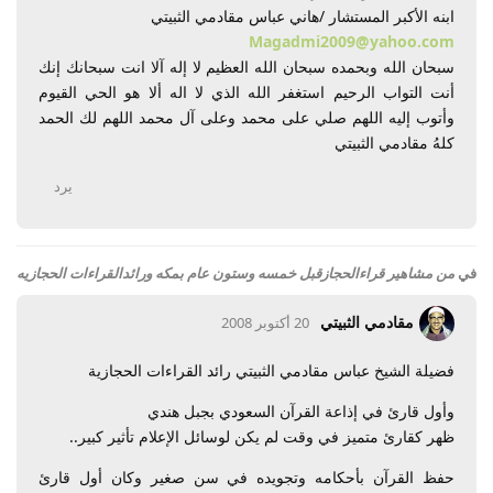
ابنه الأكبر المستشار /هاني عباس مقادمي الثبيتي
Magadmi2009@yahoo.com
سبحان الله وبحمده سبحان الله العظيم لا إله آلا انت سبحانك إنك
أنت التواب الرحيم استغفر الله الذي لا اله ألا هو الحي القيوم
وأتوب إليه اللهم صلي على محمد وعلى آل محمد اللهم لك الحمد
كلهُ مقادمي الثبيتي
يرد
في
من مشاهير قراءالحجازقبل خمسه وستون عام بمكه ورائدالقراءات الحجازيه
مقادمي الثبيتي
20 أكتوبر 2008
فضيلة الشيخ عباس مقادمي الثبيتي رائد القراءات الحجازية
وأول قارئ في إذاعة القرآن السعودي بجبل هندي
ظهر كقارئ متميز في وقت لم يكن لوسائل الإعلام تأثير كبير..
حفظ القرآن بأحكامه وتجويده في سن صغير وكان أول قارئ