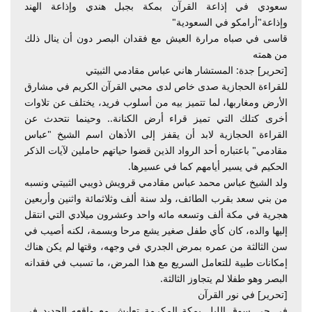
سعودي في إذاعة القرآن بمكة بجبل هندي وإذاعة الهند
وإذاعة"أرامكو في السعودية"
قاسى في صباه مرارة العيش مع فقدان البصر دون أن ينال ذلك
من همته
[تحرير] جدة: المستشار هاني عباس مقادمي الثبيتي
للقراءة الحجازية صدى خاص لدى محبي القرآن الكريم في مشارق
الأرض ومغاربها، لما تتميز بيه من أسلوب فريد، يختلف عن تلاوات
أخرى كتلك التي تميز قراء أرض الكنانة.. وحينما نتحدث عن
القراءة الحجازية لابد أن يقفز إلى الأذهان اسم الشيخ "عباس
مقادمي" باعتباره أحد الرواد الذين قضوا حياتهم حاملين لآيات الذكر
الحكيم في يسير أيامهم كما في عسيرها.
ولد الشيخ عباس محمد عباس مقادمي قرويش ذويبي الثبيتي ونسبه
من بني سعد بقرب الطائف، ولد سنة ألف وثلاثمائة واثنين وأربعين
هجرية في مكة ألف وتسعه مائه واحد وعشرون ميلادي التي انتقل
إليها والده، كان كأي طفل صغير يشع مرحا وبسمة، لكنه أصيب في
سن الثالثة من عمره بمرض الجدري في وجهه، وقتها لم يكن هناك
إمكانات طبية للتعامل السريع مع هذا المرض، ما تسبب في فقدانه
البصر وهو طفلا لم يتجاوز الثالثة.
[تحرير] في نور القرآن
في حي سوق الليل بمكة المكرمة تعايش مع واقعه الجديد في