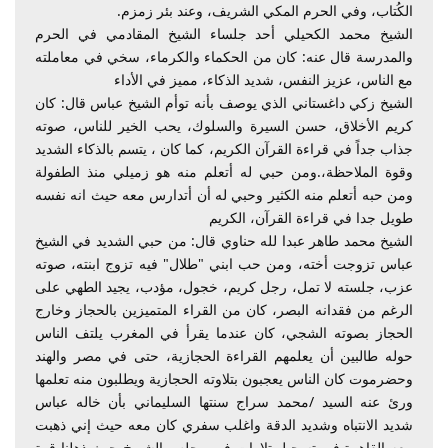
الكُتاب، وفي الحرم المكي الشريف، وعند بئر زمزم.
الشيخ محمد الكحيلي أحد جلساء الشيخ المقادمي في الحرم
والمدرسة قال عنه: كان من الحكماء والكرماء، سخي في معاملته
مع الناس، عزيز النفس، شديد الذكاء، مميز في الأداء
الشيخ زكي داغستاني الذي يوصف بأنه توأم الشيخ عباس قال: كان
كريم الأخلاق، حسن السيرة والسلوك، يحب الخير للناس، صوته
جذاب جداً في قراءة القرآن الكريم، كما كان ، يتسم بالذكاء الشديد
وقوة الملاحظة،.ومن حبي له أتعلم منه هو زميلي منذ الطفولة
ومن حبه أتعلم منه الكثير وحبي له أن أتدارس معه حيث انه نفسه
طويل جدا في قراءة القرآن، الكريم
الشيخ محمد طاهر عبدا لله حناوي قال: من حبي الشديد في الشيخ
عباس تزوجت أخته، ومن حب ابني "طلال" فيه تزوج ابنته، صوته
عزب، جلسته لا تمل، رجل كريم، خجول، مؤدب، يجيد الطهي على
الرغم من فقدانه البصر، كان من القراء المتميزين بالحجاز وخارج
الحجاز بصوته الشجي، كان عندما يقرأ في المغرب يلتف الناس
حوله طالبين أن يعلمهم القراءة الحجازية، حتى في مصر والهند
وحضرموت كان الناس يعجبون بتلاوته الحجازية ويطلبون منه تعلمها
ورئ عنه السيد /محمد سراج سنتها السليماني بأن خاله عباس
شديد الانتباه وشديد الدقة واغلب سفري كان معه حيث إني ذهبت
معه القاهرة في تسجيل تلاوات في مجلس الشيوخ حيث ذهلنا قوة