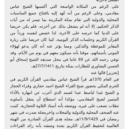
على الرغم من المكانة الواسعة التي أكتسبها الشيخ عباس
مقادمي، وعلى الرغم من أنه عُهد إليه بافتتاح جميع المناسبات
المحلية والدولية التي تقام بمكة المكرمة بما تيسر له من آيات
الذكر الحكيم، إلا أنه لم ينشغل بذلك عن آخرته، فلم يكن حريصا
على الدنيا كما حرصه على الآخرة، لذا خصص لنفسه ورداً من
القرآن الكريم وجلسات الذكر اليومية، كما كان حريصا على زيارة
المقابر للموعظة والتذكير، ومما يؤثر عنه أنه كان يدعو لهؤلاء
الموتى بأسمائهم، موقنا بأنه سيكون معهم في يوم من الأيام، وقد
توفي رحمه الله عن 69 عاما في محل صديقه الشيخ إسحاق أبو
الحسن البشاوري للنظارات بمكة بتاريخ 27/7/1411هـ.
[تحرير] قالوا عنه
في العام 1370هـ قرأ الشيخ عباس مقادمي القرآن الكريم في
الحرم المكي بحضور شيخ القراء الشيخ احمد حجازي وقراء الحجاز
و الشيخ عبدا لباسط عبدا لصمد الذي أعرب عن انبهاره بالأداء
المتميز لشيخ المقادمي، مؤكدا أنه استطاع أن يتنقل بأسلوبه
تنقلات تصعب على غيره، ووصفه بأنه أستاذ التلاوة الحجازية. كتبت
عنه الصحف المحلية والدولية والمجلات واخرمجلة صدرت في شهر
رمضان في 11/9/1429هــ مجله هدى القرآن الصادرة من الهيئة
العالمية لتحفيظ القرآن الكريم بجدة وصفته بأنه رائد القراءات