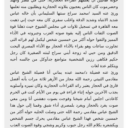
وحضرموت كان الناس يعجبون بتلاوته الحجازية ويطلبون منه تعلمها
ورئ عنه السيد /محمد سراج سنتها السليماني بأن خاله عباس
شديد الانتباه وشديد الدقة واغلب سفري كان معه حيث إني ذهبت
معه القاهرة في تسجيل تلاوات في مجلس الشيوخ حيث ذهلنا قوة
الصوت التفات الناس إليه بقوة صوته العزب وجبروته في الأداء
المميز والتفوا حوله أكثر من خمسين شخص ليكمل لهم قرائه التى
تجاوزت ساعات وهو بقراء بالأداء الحجاز مع الأداء المصري البحت
الدقيق ومن حبي له زوجة أبني سراج لبنته الصغيرة كان رجل
حكيم فكاهى رزين الشخصية متواضع جدآوكل من جالسه أحبه
ويتكلم عدة لغات
ورئ عنه فضيلة د/محمد عبده يماني أنا فضيلة الشيخ عباس
مقادمي الثبيتي رحمة الله مجاز من الأزهر ثلاثة مرات بأنه أفضل
قارئ في الحجاز يعتبر رائد القراءات الحجازية وكان تميزه وأسلوبه
بجذب الآخرين حوله إثناء قراءة في يوم من الأيام كنت في الحرم
كاعادتى اجلس أمام شيخنا وفوجت بصوت دهشني أنا ومن معي
صوت يغرد بالحجاز ويغرد بلمصري أداء شيق وقمنا إلى حول هذا
الشيخ عباس مقادمي رحمة الله حتى وصلت الحلبه حوله أكثر من
خمسين شخص فهذا الشيخ عباس مقادمي يحرك جسم الشخص
ويكشعره بكلام الله رجل حبوب وكريم وشجي وقوة الصوت العذب