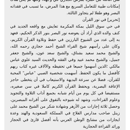
إمكانات طبية للتعامل السريع مع هذا المرض، ما تسبب في فقدانه
البصر وهو طفلا لم يتجاوز الثالثة.
[تحرير] في نور القرآن
في حي سوق الليل بمكة المكرمة تعايش مع واقعه الجديد في
كنف والده الذي أراد أن يعوضه نور البصر بنور الذكر الحكيم، فعهد
به إلى عدد من الشيوخ البارزين في حفظ وتلاوة القرآن الكريم،
وكان على رأسهم شيخ القراء الشيخ أحمد حجازي رحمه الله،
والشيخ محمد سعيد بشناق، والشيخ سعد عون، والشيخ جعفر
جميل، والشيخ محمد عبيد وفي الفقه والحديث السيد علوي عباس
مالكي ؛الذين أسهموا جميعا في تحفيظه والآلاف غيره كتاب ربهم
كأفضل ما يكون الحفظ. أسهمت شخصية الصبي "عباس" المحبة
للقرآن، فضلا عن سرعة البديهة والاستيعاب في أن يتخطى حاجز
الإعاقة البصرية، ويحفظ القرآن الكريم كاملا في سن صغيره،
مستفيضا في كل يوم من أيام شبابه بجميع آداب التلاوة والتجويد
وعلوم القراءات، وشهد له شيوخه بالتفوق على أقرانه المبصرين.
وحصل ثلاثة إجازات من الأزهر وشهادة شكر من الشيخ محمد على
زينل صاحب مدارس الفلاح في المملكة السعودية والهند وعدة
ايجازات من مشايخ الوطن العربي بأنه أفضل قارئ في الحجاز
ورائد القراءة الحجازية