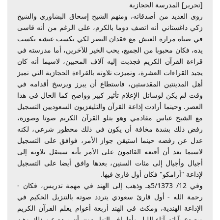
[تحرير] المدرسة الحجازية
روى العديد من أصدقائه، ومنهم الشيخ إسحاق البشاوري والشيخ
زكي داغستاني أنه اتصف دوما بالكرم، على الرغم من أنه قاسى
في صباه مرارة العيش مع فقدان البصر لكي يكسب عيشه بكسب
يده، فكان محبوبا من الجميع، يحب الخير للآخرين، أما مدرسته في
قراءة القرآن الكريم فجذبت إليه آلاف المحبين، لاسيما أنه كان
يجيد القراءات العشرة، وتميزت تلاوته بالقراءة الحجازية التي تميز
أهل المدينتين المقدستين، فاستطاع أن يبرز ويرسخ أقدامه في
وقت لم يكن لوسائل الإعلام تأثير كبير وواضح كما الحال في هذا
العصر. وحينما أرادت إذاعة القرآن والتليفزيون السعوديين التسجيل
مع الشيخ عباس مقادمي وهو يتلو القرآن الكريم صوتا وصورة،
رفض ذلك بشدة مخافة أن يكون في ذلك محظور شرعي، لكنه
عدل عن رفضه حينما استيقن جواز الأمر، فوافق على التسجيل
لاسيما بعد أن أقنعه القائمون على الأمر بأنه سينقل تلاوته إلى
أجيال وأجيال إلى مئات السنين، بعدها وافق أيضا على التسجيل
لإذاعة "أرامكو" فكان أول قارئ فيها.
وفي 12/ 5/1373هـ وذهب إلى الهند في مهمة تدريس، فكان -
رحمة الله - أول قارئ سعودي يتردد صوته بالتنزيل الحكيم في
الإذاعة الهندية، ومكث في الهند أربعة أعوام يعلم القرآن الكريم
ويصدع بآياته آناء الليل وأطراف النهار دون أن يرده عن ذلك وهن