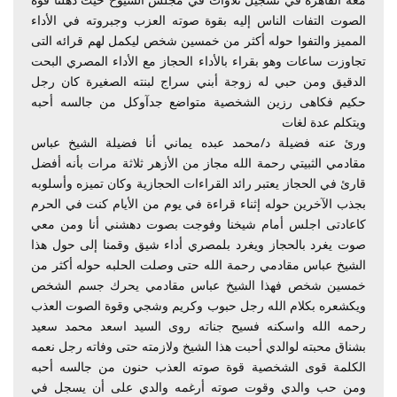
الصوت التفات الناس إليه بقوة صوته العزب وجبروته في الأداء
المميز والتفوا حوله أكثر من خمسين شخص ليكمل لهم قرائه التى
تجاوزت ساعات وهو بقراء بالأداء الحجاز مع الأداء المصري البحت
الدقيق ومن حبي له زوجة أبني سراج لبنته الصغيرة كان رجل
حكيم فكاهى رزين الشخصية متواضع جدآوكل من جالسه أحبه
ويتكلم عدة لغات
ورئ عنه فضيلة د/محمد عبده يماني أنا فضيلة الشيخ عباس
مقادمي الثبيتي رحمة الله مجاز من الأزهر ثلاثة مرات بأنه أفضل
قارئ في الحجاز يعتبر رائد القراءات الحجازية وكان تميزه وأسلوبه
بجذب الآخرين حوله إثناء قراءة في يوم من الأيام كنت في الحرم
كاعادتى اجلس أمام شيخنا وفوجت بصوت دهشني أنا ومن معي
صوت يغرد بالحجاز ويغرد بلمصري أداء شيق وقمنا إلى حول هذا
الشيخ عباس مقادمي رحمة الله حتى وصلت الحلبه حوله أكثر من
خمسين شخص فهذا الشيخ عباس مقادمي يحرك جسم الشخص
ويكشعره بكلام الله رجل حبوب وكريم وشجي وقوة الصوت العذب
رحمه الله واسكنه فسيح جناته روى السيد اسعد محمد سعيد
بشناق محبته لوالدي أحبت هذا الشيخ ولازمته حتى وفاته رجل نعمه
الكلمة قوى الشخصية قوة صوته العذب حنون من جالسه أحبه
ومن حب والدي وقوت صوته أرغمه والدي على أن يسجل في