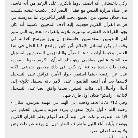
زكي داغستاني أنه اتصف دوما بالكرم، على الرغم من أنه قاسى
في صباه مرارة العيش مع فقدان البصر لكي يكسب عيشه بكسب
يده، فكان محبوبا من الجميع، يحب الخير للآخرين، أما مدرسته في
قراءة القرآن الكريم فجذبت إليه آلاف المحبين، لاسيما أنه كان
يجيد القراءات العشرة، وتميزت تلاوته بالقراءة الحجازية التي تميز
أهل المدينتين المقدستين، فاستطاع أن يبرز ويرسخ أقدامه في
وقت لم يكن لوسائل الإعلام تأثير كبير وواضح كما الحال في هذا
العصر. وحينما أرادت إذاعة القرآن والتليفزيون السعوديين التسجيل
مع الشيخ عباس مقادمي وهو يتلو القرآن الكريم صوتا وصورة،
رفض ذلك بشدة مخافة أن يكون في ذلك محظور شرعي، لكنه
عدل عن رفضه حينما استيقن جواز الأمر، فوافق على التسجيل
لاسيما بعد أن أقنعه القائمون على الأمر بأنه سينقل تلاوته إلى
أجيال وأجيال إلى مئات السنين، بعدها وافق أيضا على التسجيل
لإذاعة "أرامكو" فكان أول قارئ فيها.
وفي 12/ 5/1373هـ وذهب إلى الهند في مهمة تدريس، فكان -
رحمة الله - أول قارئ سعودي يتردد صوته بالتنزيل الحكيم في
الإذاعة الهندية، ومكث في الهند أربعة أعوام يعلم القرآن الكريم
ويصدع بآياته آناء الليل وأطراف النهار دون أن يرده عن ذلك وهن
ولا يمنعه فقدان بصر.
انشغل بآخرته