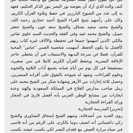
كنف والده الذي أراد أن يعوضه نور البصر بنور الذكر الحكيم، فعهد
به إلى عدد من الشيوخ البارزين في حفظ وتلاوة القرآن الكريم،
وكان على رأسهم شيخ القراء الشيخ أحمد حجازي رحمه الله،
والشيخ محمد سعيد بشناق، والشيخ سعد عون، والشيخ جعفر
جميل، والشيخ محمد عبيد وفي الفقه والحديث السيد علوي عباس
مالكي ؛الذين أسهموا جميعا في تحفيظه والآلاف غيره كتاب ربهم
كأفضل ما يكون الحفظ. أسهمت شخصية الصبي "عباس" المحبة
للقرآن، فضلا عن سرعة البديهة والاستيعاب في أن يتخطى حاجز
الإعاقة البصرية، ويحفظ القرآن الكريم كاملا في سن صغيره،
مستفيضا في كل يوم من أيام شبابه بجميع آداب التلاوة والتجويد
وعلوم القراءات، وشهد له شيوخه بالتفوق على أقرانه المبصرين.
وحصل ثلاثة إجازات من الأزهر وشهادة شكر من الشيخ محمد على
زينل صاحب مدارس الفلاح في المملكة السعودية والهند وعدة
ايجازات من مشايخ الوطن العربي بأنه أفضل قارئ في الحجاز
ورائد القراءة الحجازية
[تحرير] المدرسة الحجازية
روى العديد من أصدقائه، ومنهم الشيخ إسحاق البشاوري والشيخ
زكي داغستاني أنه اتصف دوما بالكرم، على الرغم من أنه قاسى
في صباه مرارة العيش مع فقدان البصر لكي يكسب عيشه بكسب