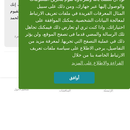
سبحان الله وبحمده سبحان الله العظيم لا إله آلا انت سبحانك إنك
والوصول إليها عبر جهازك، ومن ذلك على سبيل
أنت التواب الرحيم استغفر الله الذي لا اله ألا هو الحي القيوم
المثال المعرفات الفريدة في ملفات تعريف الارتباط
وأتوب إليه اللهم صلي على محمد وعلى آل محمد اللهم لك الحمد
لمعالجة البيانات الشخصية. يمكنك الموافقة على
كلهُ مقادمي الثبيتي
اختياراتك، واذا كنت تري او تعارض ذلك فيمكنك تجاهل
تلك الرسالة والمضي قدما فى تصفح الموقع، ولن يؤثر
يرد
ذلك في عملية التصفح التي تجريها. لمعرفة مزيد من
التفاصيل، يرجى الاطلاع على سياسة ملفات تعريف
الارتباط الخاصة بنا من خلال
القراءة والاطلاع على المزيد
أوافق
تسجيل دخول
الرّئيسيّة
المناقشات