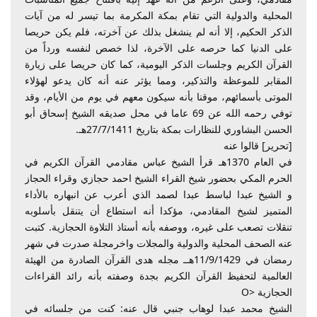
المحلية والدولية التي تقام بمكة المكرمة بما تيسر له من آيات
الذكر الحكيم، إلا أنه لم ينشغل بذلك عن آخرته، فلم يكن حريصا
على الدنيا كما حرصه على الآخرة، لذا خصص لنفسه ورداً من
القرآن الكريم وجلسات الذكر اليومية، كما كان حريصا على زيارة
المقابر للموعظة والتذكير، ومما يؤثر عنه أنه كان يدعو لهؤلاء
الموتى بأسمائهم، موقنا بأنه سيكون معهم في يوم من الأيام، وقد
توفي رحمه الله عن 69 عاما في محل صديقه الشيخ إسحاق أبو
الحسن البشاوري للنظارات بمكة بتاريخ 27/7/1411هـ.
[تحرير] قالوا عنه
في العام 1370هـ قرأ الشيخ عباس مقادمي القرآن الكريم في
الحرم المكي بحضور شيخ القراء الشيخ احمد حجازي وقراء الحجاز
و الشيخ عبدا لباسط عبدا لصمد الذي أعرب عن انبهاره بالأداء
المتميز لشيخ المقادمي، مؤكدا أنه استطاع أن يتنقل بأسلوبه
تنقلات تصعب على غيره، ووصفه بأنه أستاذ التلاوة الحجازية. كتبت
عنه الصحف المحلية والدولية والمجلات واخرمجلة صدرت في شهر
رمضان في 11/9/1429هــ مجله هدى القرآن الصادرة من الهيئة
العالمية لتحفيظ القرآن الكريم بجدة وصفته بأنه رائد القراءات
الحجازية <O
الشيخ محمد عبدا لوهاب جنبي قال عنه: كنت من جلسائه في