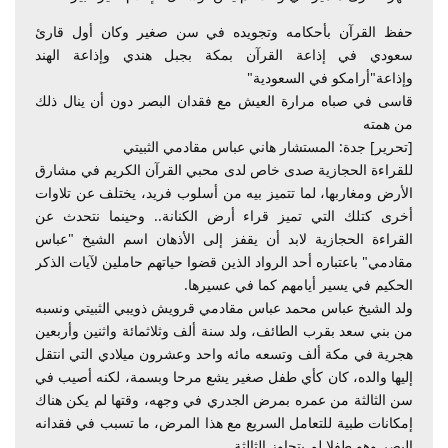
حفظ القرآن بأحكامه وتجويده في سن صغير وكان أول قارئ
سعودي في إذاعة القرآن بمكة بجبل هندي وإذاعة الهند
وإذاعة"أرامكو في السعودية"
قاسى في صباه مرارة العيش مع فقدان البصر دون أن ينال ذلك
من همته
[تحرير] جدة: المستشار هاني عباس مقادمي الثبيتي
للقراءة الحجازية صدى خاص لدى محبي القرآن الكريم في مشارق
الأرض ومغاربها، لما تتميز بيه من أسلوب فريد، يختلف عن تلاوات
أخرى كتلك التي تميز قراء أرض الكنانة.. وحينما نتحدث عن
القراءة الحجازية لابد أن يقفز إلى الأذهان اسم الشيخ "عباس
مقادمي" باعتباره أحد الرواد الذين قضوا حياتهم حاملين لآيات الذكر
الحكيم في يسير أيامهم كما في عسيرها.
ولد الشيخ عباس محمد عباس مقادمي قرويش ذويبي الثبيتي ونسبه
من بني سعد بقرب الطائف، ولد سنة ألف وثلاثمائة واثنين وأربعين
هجرية في مكة ألف وتسعه مائه واحد وعشرون ميلادي التي انتقل
إليها والده، كان كأي طفل صغير يشع مرحا وبسمة، لكنه أصيب في
سن الثالثة من عمره بمرض الجدري في وجهه، وقتها لم يكن هناك
إمكانات طبية للتعامل السريع مع هذا المرض، ما تسبب في فقدانه
البصر وهو طفلا لم يتجاوز الثالثة.