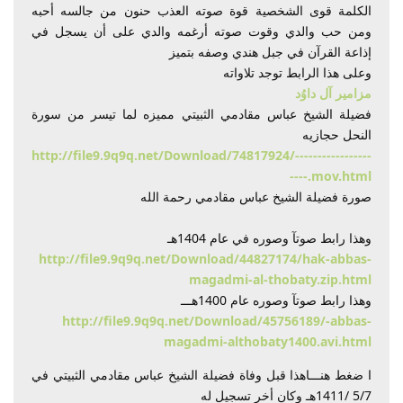
الكلمة قوى الشخصية قوة صوته العذب حنون من جالسه أحبه
ومن حب والدي وقوت صوته أرغمه والدي على أن يسجل في
إذاعة القرآن في جبل هندي وصفه بتميز
وعلى هذا الرابط توجد تلاواته
مزامير آل داوُد
فضيلة الشيخ عباس مقادمي الثبيتي مميزه لما تيسر من سورة
النحل حجازيه
http://file9.9q9q.net/Download/74817924/-----------------
----.mov.html
صورة فضيلة الشيخ عباس مقادمي رحمة الله
وهذا رابط صوتآ وصوره في عام 1404هـ
http://file9.9q9q.net/Download/44827174/hak-abbas-
magadmi-al-thobaty.zip.html
وهذا رابط صوتآ وصوره عام 1400هـــ
http://file9.9q9q.net/Download/45756189/-abbas-
magadmi-althobaty1400.avi.html
ا ضغط هنـــاهذا قبل وفاة فضيلة الشيخ عباس مقادمي الثبيتي في
5/7 /1411هـ وكان أخر تسجيل له