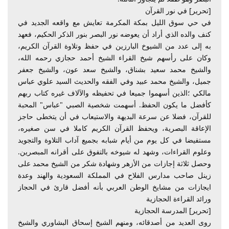
[تحرير] في نور القرآن
في حي سوق الليل بمكة المكرمة تعايش مع واقعه الجديد في
كنف والده الذي أراد أن يعوضه نور البصر بنور الذكر الحكيم، فعهد
به إلى عدد من الشيوخ البارزين في حفظ وتلاوة القرآن الكريم،
وكان على رأسهم شيخ القراء الشيخ أحمد حجازي رحمه الله،
والشيخ محمد سعيد بشناق، والشيخ سعد عون، والشيخ جعفر
جميل، والشيخ محمد عبيد وفي الفقه والحديث السيد علوي عباس
مالكي ؛الذين أسهموا جميعا في تحفيظه والآلاف غيره كتاب ربهم
كأفضل ما يكون الحفظ. أسهمت شخصية الصبي "عباس" المحبة
للقرآن، فضلا عن سرعة البديهة والاستيعاب في أن يتخطى حاجز
الإعاقة البصرية، ويحفظ القرآن الكريم كاملا في سن صغيره،
مستفيضا في كل يوم من أيام شبابه بجميع آداب التلاوة والتجويد
وعلوم القراءات، وشهد له شيوخه بالتفوق على أقرانه المبصرين.
وحصل ثلاثة إجازات من الأزهر وشهادة شكر من الشيخ محمد على
زينل صاحب مدارس الفلاح في المملكة السعودية والهند وعدة
ايجازات من مشايخ الوطن العربي بأنه أفضل قارئ في الحجاز
ورائد القراءة الحجازية
[تحرير] المدرسة الحجازية
روى العديد من أصدقائه، ومنهم الشيخ إسحاق البشاوري والشيخ