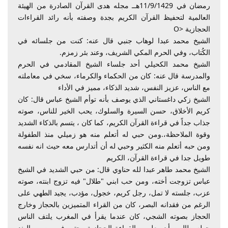
رمضان في 11/9/1429هــ مجله هدى القرآن الصادرة من الهيئة
العالمية لتحفيظ القرآن الكريم بجدة وصفته بأنه رائد القراءات
الحجازية <O
الشيخ محمد عبدا لوهاب جنبي قال عنه: كنت من جلسائه في
الكُتاب، وفي الحرم المكي الشريف، وعند بئر زمزم.
الشيخ محمد الكحيلي أحد جلساء الشيخ المقادمي في الحرم
والمدرسة قال عنه: كان من الحكماء والكرماء، سخي في معاملته
مع الناس، عزيز النفس، شديد الذكاء، مميز في الأداء
الشيخ زكي داغستاني الذي يوصف بأنه توأم الشيخ عباس قال: كان
كريم الأخلاق، حسن السيرة والسلوك، يحب الخير للناس، صوته
جذاب جداً في قراءة القرآن الكريم، كما كان ، يتسم بالذكاء الشديد
وقوة الملاحظة،.ومن حبي له أتعلم منه هو زميلي منذ الطفولة
ومن حبه أتعلم منه الكثير وحبي له أن أتدارس معه حيث انه نفسه
طويل جدا في قراءة القرآن، الكريم
الشيخ محمد طاهر عبدا لله حناوي قال: من حبي الشديد في الشيخ
عباس تزوجت أخته، ومن حب ابني "طلال" فيه تزوج ابنته، صوته
عزب، جلسته لا تمل، رجل كريم، خجول، مؤدب، يجيد الطهي على
الرغم من فقدانه البصر، كان من القراء المتميزين بالحجاز وخارج
الحجاز بصوته الشجي، كان عندما يقرأ في المغرب يلتف الناس
حوله طالبين أن يعلمهم القراءة الحجازية، حتى في مصر والهند