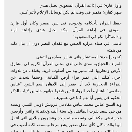
وأول قارئ في إذاعة القرآن السعودي بجبل هندي
ظهر كقارئ متميز في وقت لم يكن لوسائل الإعلام تأثير كبير..
حفظ القرآن بأحكامه وتجويده في سن صغير وكان أول قارئ
سعودي في إذاعة القرآن بمكة بجبل هندي وإذاعة الهند
وإذاعة"أرامكو في السعودية"
قاسى في صباه مرارة العيش مع فقدان البصر دون أن ينال ذلك
من همته
[تحرير] جدة: المستشار هاني عباس مقادمي الثبيتي
للقراءة الحجازية صدى خاص لدى محبي القرآن الكريم في مشارق
الأرض ومغاربها، لما تتميز بيه من أسلوب فريد، يختلف عن تلاوات
أخرى كتلك التي تميز قراء أرض الكنانة.. وحينما نتحدث عن
القراءة الحجازية لابد أن يقفز إلى الأذهان اسم الشيخ "عباس
مقادمي" باعتباره أحد الرواد الذين قضوا حياتهم حاملين لآيات الذكر
الحكيم في يسير أيامهم كما في عسيرها.
ولد الشيخ عباس محمد عباس مقادمي قرويش ذويبي الثبيتي ونسبه
من بني سعد بقرب الطائف، ولد سنة ألف وثلاثمائة واثنين وأربعين
هجرية في مكة ألف وتسعه مائه واحد وعشرون ميلادي التي انتقل
إليها والده، كان كأي طفل صغير يشع مرحا وبسمة، لكنه أصيب في
سن الثالثة من عمره بمرض الجدري في وجهه، وقتها لم يكن هناك