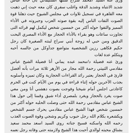
شديد الانتباه وشديد الدقة واغلب سفري كان معه حيث إني ذهبت
معه القاهرة في تسجيل تلاوات في مجلس الشيوخ حيث ذهلنا قوة
الصوت التفات الناس إليه بقوة صوته العزب وجبروته في الأداء
المميز والتفوا حوله أكثر من خمسين شخص ليكمل لهم قرائه التى
تجاوزت ساعات وهو بقراء بالأداء الحجاز مع الأداء المصري البحت
الدقيق ومن حبي له زوجة أبني سراج لبنته الصغيرة كان رجل
حكيم فكاهى رزين الشخصية متواضع جدآوكل من جالسه أحبه
ويتكلم عدة لغات
ورئ عنه فضيلة د/محمد عبده يماني أنا فضيلة الشيخ عباس
مقادمي الثبيتي رحمة الله مجاز من الأزهر ثلاثة مرات بأنه أفضل
قارئ في الحجاز يعتبر رائد القراءات الحجازية وكان تميزه وأسلوبه
بجذب الآخرين حوله إثناء قراءة في يوم من الأيام كنت في الحرم
كاعادتى اجلس أمام شيخنا وفوجت بصوت دهشني أنا ومن معي
صوت يغرد بالحجاز ويغرد بلمصري أداء شيق وقمنا إلى حول هذا
الشيخ عباس مقادمي رحمة الله حتى وصلت الحلبه حوله أكثر من
خمسين شخص فهذا الشيخ عباس مقادمي يحرك جسم الشخص
ويكشعره بكلام الله رجل حبوب وكريم وشجي وقوة الصوت العذب
رحمه الله واسكنه فسيح جناته روى السيد اسعد محمد سعيد
بشناق محبته لوالدي أحبت هذا الشيخ ولازمته حتى وفاته رجل نعمه