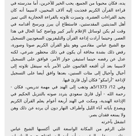
يده، فكان محبوبا من الجميع، يحب الخير للآخرين، أما مدرسته في
قراءة القرآن الكريم فجذبت إليه آلاف المحبين، لاسيما أنه كان
يجيد القراءات العشرة، وتميزت تلاوته بالقراءة الحجازية التي تميز
أهل المدينتين المقدستين، فاستطاع أن يبرز ويرسخ أقدامه في
وقت لم يكن لوسائل الإعلام تأثير كبير وواضح كما الحال في هذا
العصر. وحينما أرادت إذاعة القرآن والتليفزيون السعوديين التسجيل
مع الشيخ عباس مقادمي وهو يتلو القرآن الكريم صوتا وصورة،
رفض ذلك بشدة مخافة أن يكون في ذلك محظور شرعي، لكنه
عدل عن رفضه حينما استيقن جواز الأمر، فوافق على التسجيل
لاسيما بعد أن أقنعه القائمون على الأمر بأنه سينقل تلاوته إلى
أجيال وأجيال إلى مئات السنين، بعدها وافق أيضا على التسجيل
لإذاعة "أرامكو" فكان أول قارئ فيها.
وفي 12/ 5/1373هـ وذهب إلى الهند في مهمة تدريس، فكان -
رحمة الله - أول قارئ سعودي يتردد صوته بالتنزيل الحكيم في
الإذاعة الهندية، ومكث في الهند أربعة أعوام يعلم القرآن الكريم
ويصدع بآياته آناء الليل وأطراف النهار دون أن يرده عن ذلك وهن
ولا يمنعه فقدان بصر.
انشغل بآخرته
على الرغم من المكانة الواسعة التي أكتسبها الشيخ عباس
مقادمي، وعلى الرغم من أنه عُهد إليه بافتتاح جميع المناسبات