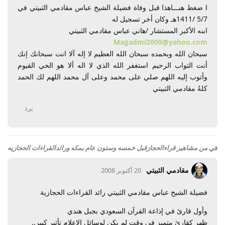
ا ضغط هنـــاهذا قبل وفاة فضيلة الشيخ عباس مقادمي الثبيتي في
5/7 /1411هـ وكان أخر تسجيل له
ابنه الأكبر المستشار /هاني عباس مقادمي الثبيتي
Magadmi2009@yahoo.com
سبحان الله وبحمده سبحان الله العظيم لا إله آلا انت سبحانك إنك
أنت التواب الرحيم استغفر الله الذي لا اله ألا هو الحي القيوم
وأتوب إليه اللهم صلي على محمد وعلى آل محمد اللهم لك الحمد
كلهُ مقادمي الثبيتي
يرد
في
من مشاهير قراءالحجازقبل خمسه وستون عام بمكه ورائدالقراءات الحجازيه
مقادمي الثبيتي
20 أكتوبر 2008
فضيلة الشيخ عباس مقادمي الثبيتي رائد القراءات الحجازية
وأول قارئ في إذاعة القرآن السعودي بجبل هندي
ظهر كقارئ متميز في وقت لم يكن لوسائل الإعلام تأثير كبير..