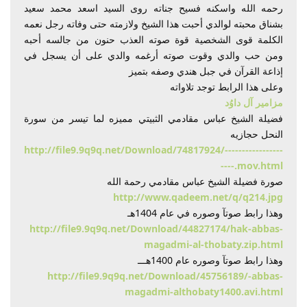
رحمه الله واسكنه فسيح جناته روى السيد اسعد محمد سعيد
بشناق محبته لوالدي أحبت هذا الشيخ ولازمته حتى وفاته رجل نعمه
الكلمة قوى الشخصية قوة صوته العذب حنون من جالسه أحبه
ومن حب والدي وقوت صوته أرغمه والدي على أن يسجل في
إذاعة القرآن في جبل هندي وصفه بتميز
وعلى هذا الرابط توجد تلاواته
مزامير آل داوُد
فضيلة الشيخ عباس مقادمي الثبيتي مميزه لما تيسر من سورة
النحل حجازيه
http://file9.9q9q.net/Download/74817924/-----------------
----.mov.html
صورة فضيلة الشيخ عباس مقادمي رحمة الله
http://www.qadeem.net/q/q214.jpg
وهذا رابط صوتآ وصوره في عام 1404هـ
http://file9.9q9q.net/Download/44827174/hak-abbas-
magadmi-al-thobaty.zip.html
وهذا رابط صوتآ وصوره عام 1400هـــ
http://file9.9q9q.net/Download/45756189/-abbas-
magadmi-althobaty1400.avi.html