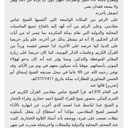
ولا يمنعه فقدان بصر.
انشغل بآخرته
على الرغم من المكانة الواسعة التي أكتسبها الشيخ عباس
مقادمي، وعلى الرغم من أنه عُهد إليه بافتتاح جميع المناسبات
المحلية والدولية التي تقام بمكة المكرمة بما تيسر له من آيات
الذكر الحكيم، إلا أنه لم ينشغل بذلك عن آخرته، فلم يكن حريصا
على الدنيا كما حرصه على الآخرة، لذا خصص لنفسه ورداً من
القرآن الكريم وجلسات الذكر اليومية، كما كان حريصا على زيارة
المقابر للموعظة والتذكير، ومما يؤثر عنه أنه كان يدعو لهؤلاء
الموتى بأسمائهم، موقنا بأنه سيكون معهم في يوم من الأيام، وقد
توفي رحمه الله عن 69 عاما في محل صديقه الشيخ إسحاق أبو
الحسن البشاوري للنظارات بمكة بتاريخ 27/7/1411هـ.
[تحرير] قالوا عنه
في العام 1370هـ قرأ الشيخ عباس مقادمي القرآن الكريم في
الحرم المكي بحضور شيخ القراء الشيخ احمد حجازي وقراء الحجاز
و الشيخ عبدا لباسط عبدا لصمد الذي أعرب عن انبهاره بالأداء
المتميز لشيخ المقادمي، مؤكدا أنه استطاع أن يتنقل بأسلوبه
تنقلات تصعب على غيره، ووصفه بأنه أستاذ التلاوة الحجازية. كتبت
عنه الصحف المحلية والدولية والمجلات واخرمجلة صدرت في شهر