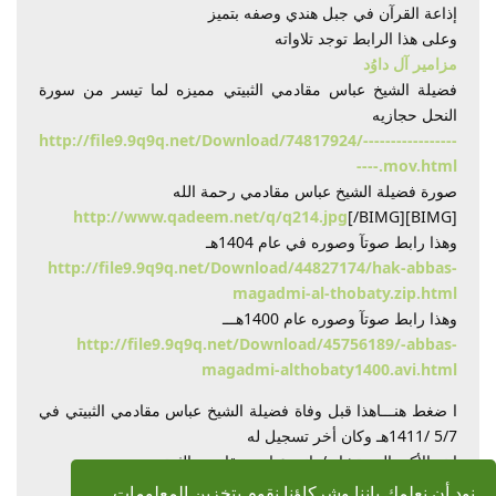
إذاعة القرآن في جبل هندي وصفه بتميز
وعلى هذا الرابط توجد تلاواته
مزامير آل داوُد
فضيلة الشيخ عباس مقادمي الثبيتي مميزه لما تيسر من سورة
النحل حجازيه
http://file9.9q9q.net/Download/74817924/-----------------
----.mov.html
صورة فضيلة الشيخ عباس مقادمي رحمة الله
http://www.qadeem.net/q/q214.jpg
[/BIMG]
[BIMG]
وهذا رابط صوتآ وصوره في عام 1404هـ
http://file9.9q9q.net/Download/44827174/hak-abbas-
magadmi-al-thobaty.zip.html
وهذا رابط صوتآ وصوره عام 1400هـــ
http://file9.9q9q.net/Download/45756189/-abbas-
magadmi-althobaty1400.avi.html
ا ضغط هنـــاهذا قبل وفاة فضيلة الشيخ عباس مقادمي الثبيتي في
5/7 /1411هـ وكان أخر تسجيل له
ابنه الأكبر المستشار /هاني عباس مقادمي الثبيتي
Magadmi2009@yahoo.com
نود أن نعلمك باننا وشركاؤنا نقوم بتخزين المعلومات