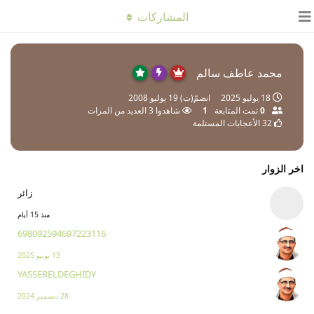
المشاركات
محمد عاطف سالم
18 يوليو 2025
انضمّ(ت)
19 يوليو 2008
0
تمت المتابعة
1
شاهدوا
3
العديد من المرات
32
الأعجابات المستلمة
اخر الزوار
زائر
منذ 15 أيام
698092594697223116
13 يونيو 2025
YASSERELDEGHIDY
28 ديسمبر 2024