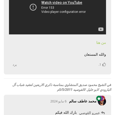
من هنا
والله المستعان
1
.
يرد
في
الشيخ محمود صديق المنشاوي بمناسبة ذكري الاربعين لفقيد شباب آل
البارودي /ابو خليل /القوصيه 5/5/2011م
محمد عاطف سالم
6 مايو 2024
بارك الله فيكم
عمرو القوصي