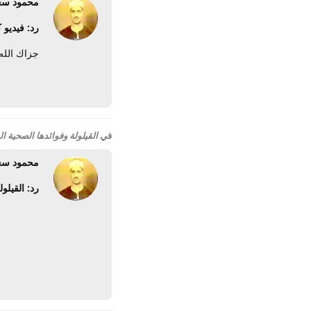
محمود سع
رد: فيديو
جزاك الله 
في
القيلولة وفوائدها الصحية ال
محمود سع
رد: القيلول