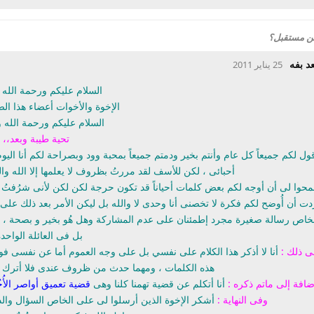
من مستقبل؟
د بفه
25 يناير 2011
السلام عليكم ورحمة الله 
الإخوة والأخوات أعضاء هذا ال
السلام عليكم ورحمة الله و
تحية طيبة وبعد،،
ول لكم جميعاً كل عام وأنتم بخير ودمتم جميعاً بمحبة وود وبصراحة لكم أنا ال
أحبائى ، لكن للأسف لقد مررتُ بظروف لا يعلمها إلا الله وال
حوا لى أن أوجه لكم بعض كلمات أحياناً قد تكون حرجة لكن لكن لأنى شرُفتُ ب
ردت أن أُوضح لكم فكرة لا تخصنى أنا وحدى لا والله بل ليكن الأمر بعد ذلك على 
خاص رسالة صغيرة مجرد إطمئنان على عدم المشاركة وهل هُو بخير و بصحة ، وال
بل فى العائلة الواحدة
ى ذلك :
أنا لا أذكر هذا الكلام على نفسي بل على وجه العموم أما عن نفسى فوال
هذه الكلمات ، ومهما حدث من ظروف عندى فلا أترك الش
ضافة إلى ماتم ذكره :
أنا أتكلم عن قضية تهمنا كلنا وهى
قضية تعميق أواصر الأُخ
وفى النهاية :
أشكر الإخوة الذين أرسلوا لى على الخاص السؤال والدعا