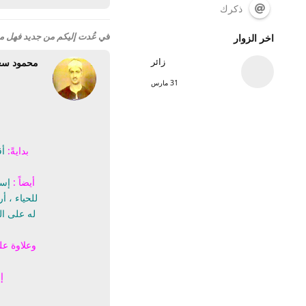
ذكرك
في
عُدت إليكم من جديد فهل 
اخر الزوار
زائر
محمود سع
31 مارس
بدايةً:
أق
أيضاً :
إسم
للحياء ، أ
له على ال
وعلاوة عل
إ