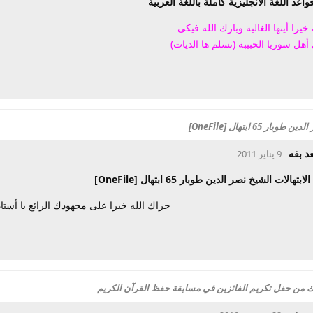
اعد اللغة الانجليزية كاملة باللغة العربية
خيرا أيتها الغالية وبارك الله فيكى
أهل سوريا الحبيبة (تسلم ها الديات)
65 ابتهال [OneFile]
د بفه
9 يناير 2011
تهالات الشيخ نصر الدين طوبار 65 ابتهال [OneFile]
جزاك الله خيرا على مجهودك الرائع يا أستا
رك من حفل تكريم الفائزين في مسابقة حفظ القرآن الكريم