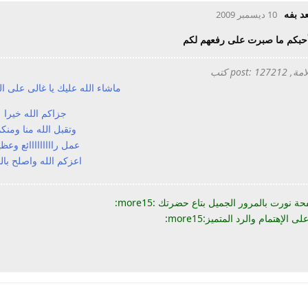
د بفه
10 ديسمبر 2009
 أحبكم ما صبرت على رفعهم لكم
post: 1 كتب
ماشاء الله عليك يا غالى على ال
جزاكم الله خيرا
وتقبل الله منا ومنك
عمل رااااااااائع وعظ
اعزكم الله واصلح بال
ة نورت بالمرور الجميل بتاع حضرتك :more15:
الإهتمام والرد المتميز:more15: