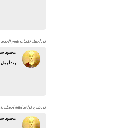
في
أجمل خلفيات للعام الجديد 2011 كل عام وانتم بخير
محمود سع
رد: أجمل خلفيات ل
في
شرح قواعد اللغة الانجليزية ك
محمود سع