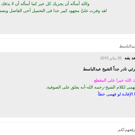
والله أسأله أن يجزيك كل خير كما أسأله أن لا يذقك ع
لقد وفرت علىَّ مجهود كبير جدا فى التحميل أخى الفاضل وبصدق
عبدالباسط
د بفه
20 يناير 2010
رئي نادر جداً الشيخ عبدالباسط
ك الله خيرا على المقطع .
فهمى لكلام الشيخ-رحمه الله-أنه يعلق على الصوفية.
ا الإفادة لو فهمى خطأ
رفعهم لكم