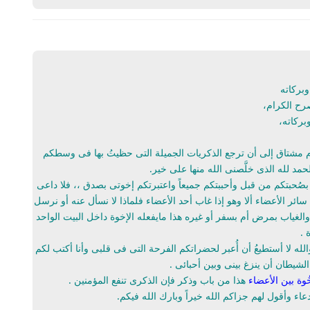
وبركاته
صرح الكرام،
بركاته،
يوم مشتاق إلى أن ترجع الذكريات الجميلة التى حظيتُ بها فى وسطكم
حمد لله الذى خلَّصنى الله منها على خير.
صُحبتكم من قبل وأحببتكم جميعاً واعتبرتكم إخوتى بصدق ،، فلا داعى
سائر الأعضاء ألا وهو إذا غاب أحد الأعضاء فلماذا لا نسأل عنه أو نرسل
غياب بمرض أم بسفر أو غيره هذا مايفعله الإخوة داخل البيت الواحد
 .
له لا أستطيعُ أن أُعبر لحضراتكم الفرحة التى فى قلبى وأنا أكتب لكم
يطان أن ينزغ بينى وبين أحبائى .
ُوة بين الأعضاء
هذا من باب وذكر فإن الذكرى تنفع المؤمنين .
ء وأقول لهم جزاكم الله خيراً وبارك الله فيكم.