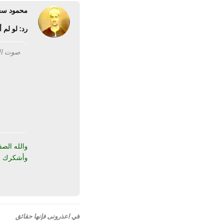
محمود سع
رد: لو لم
صوت الامة, 27212
والله الصفح
وأشكرك على 
في
اعذرونى فإنها حقائق