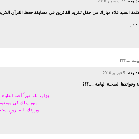
د بفه
22 ديسمبر 2010
 كلمة السيد علاء مبارك من حفل تكريم الفائزين في مسابقة حفظ القرآن الكريم
خيرا
هامة ....؟؟؟
د بفه
5 فبراير 2010
ة وفوائدها الصحية الهامة ....؟؟؟
جزاكِ الله خيراً أختنا العلياء 
وبورك لكِ فى موضوع
ورزقكِ الله بزوجٍٍ
يستح