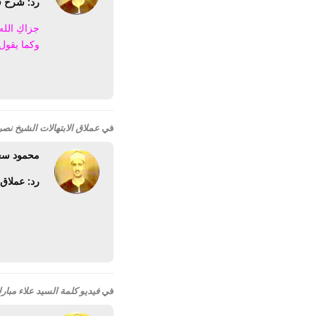
رد: شرح قو
جزاكِ الله 
وكما يقول 
في
عملاق الابتهالات الشيخ نصر الدين طوبار 
محمود سع
رد: عملاق الاب
في
فيديو كلمة السيد علاء مبا