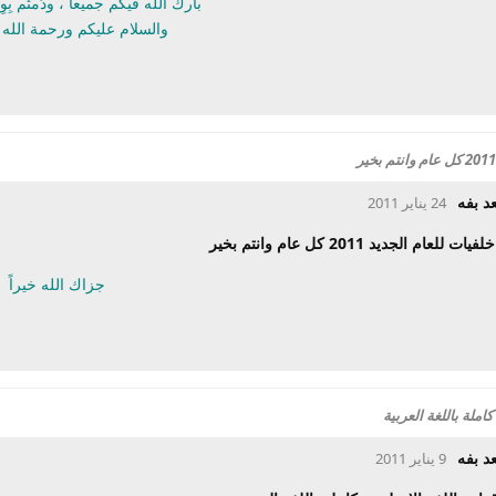
بارك الله فيكم جميعا ، ودُمتٌم بِو
والسلام عليكم ورحمة الله 
د بفه
24 يناير 2011
لعام الجديد 2011 كل عام وانتم بخير
جزاك الله خيراً
املة باللغة العربية
د بفه
9 يناير 2011