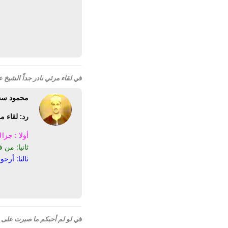
في
لقاء مرئي نادر جداً الشيخ 
محمود سع
رد: لقاء م
أولا : جزا
ثانيا: من 
ثالثا: أرجو
في
لو لم أحبكم ما صبرت على 