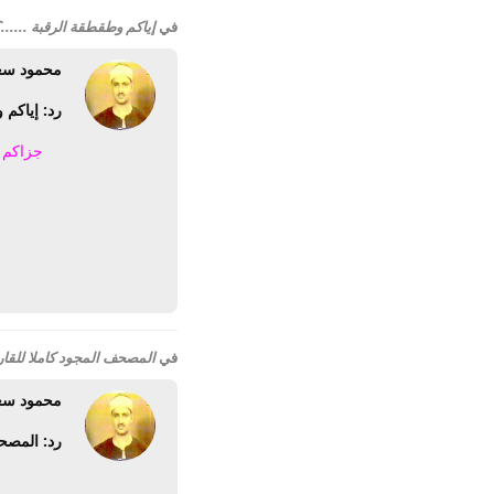
في
إياكم وطقطقة الرقبة ......
محمود سع
رد: إياكم 
جزاكم ا
في
المصحف المجود كاملا للقا
محمود سع
رد: المصح