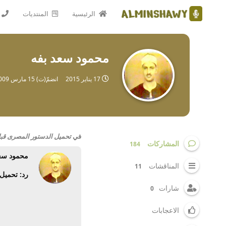
الرئيسية
المنتديات
محمود سعد بفه
17 يناير 2015
انضمّ(ت)
15 مارس 2009
في
تحميل الدستور المصرى قبل ال
المشاركات
184
محمود سع
المناقشات
11
رد: تحميل 
شارات
0
الاعجابات