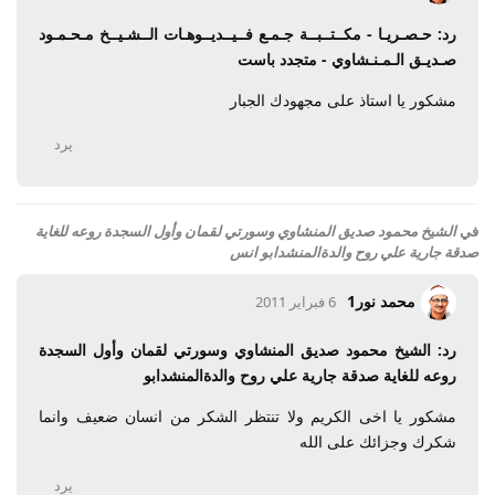
رد: حـصـريـا - مكــتــبــة جـمـع فــيــديــوهـات الــشـيــخ مـحـمـود
صـديـق الـمـنـشاوي - متجدد باست
مشكور يا استاذ على مجهودك الجبار
يرد
في
الشيخ محمود صديق المنشاوي وسورتي لقمان وأول السجدة روعه للغاية
صدقة جارية علي روح والدةالمنشدابو انس
محمد نور1
6 فبراير 2011
رد: الشيخ محمود صديق المنشاوي وسورتي لقمان وأول السجدة
روعه للغاية صدقة جارية علي روح والدةالمنشدابو
مشكور يا اخى الكريم ولا تنتظر الشكر من انسان ضعيف وانما
شكرك وجزائك على الله
يرد