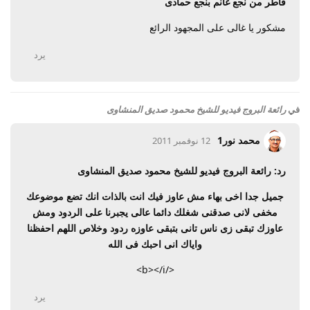
فاطر من نجع غانم بنجع حمادى
مشكور يا غالى على المجهود الرائع
يرد
في
رائعة البروج فيديو للشيخ محمود صديق المنشاوى
محمد نور1
12 نوفمبر 2011
رد: رائعة البروج فيديو للشيخ محمود صديق المنشاوى
جميل جدا اخى بهاء مش عاوز فيك انت بالذات انك تضع موضوعك
مخفى لانى صدقنى شغلك دائما عالى يجبرنا على الردود ومش
عاوزك تبقى زى ناس تانى بتبقى عاوزه ردود وخلاص اللهم احفظنا
واياك انى احبك فى الله
</b></i>
يرد