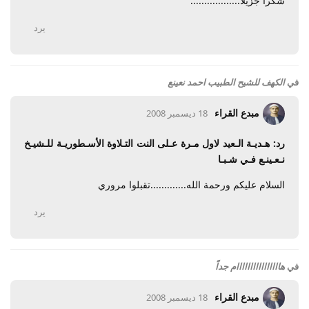
شكرا جزيلا..................
يرد
في
الكهف للشيح الطبيب احمد نعينع
مبدع القراء
18 ديسمبر 2008
رد: هـديـة الـعيد لاول مـرة عـلى النت التـلاوة الأسـطوريـة للـشيـخ
نـعـينـع فـي شـبـا
السلام عليكم ورحمة الله.............تقبلوا مروري
يرد
في
هاااااااااااااااام جداً
مبدع القراء
18 ديسمبر 2008