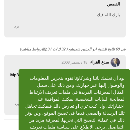
القصص
بارك الله فيك
يرد
في
69 تلاوة للشيخ ابو العينين شعيشع ( 32 ك/ث ) Mp3 روابط مباشرة
مبدع القراء
18 ديسمبر 2008
رد: تسجيلات نادرة للشيخ ابو العينين شعيشع ( 32 ك/ث ) Mp3
نود أن نعلمك باننا وشركاؤنا نقوم بتخزين المعلومات
روابط مباشرة
والوصول إليها عبر جهازك، ومن ذلك على سبيل
بارك الله فيك
المثال المعرفات الفريدة في ملفات تعريف الارتباط
لمعالجة البيانات الشخصية. يمكنك الموافقة على
يرد
اختياراتك، واذا كنت تري او تعارض ذلك فيمكنك تجاهل
تلك الرسالة والمضي قدما فى تصفح الموقع، ولن يؤثر
ذلك في عملية التصفح التي تجريها. لمعرفة مزيد من
التفاصيل، يرجى الاطلاع على سياسة ملفات تعريف
عرض المزيد