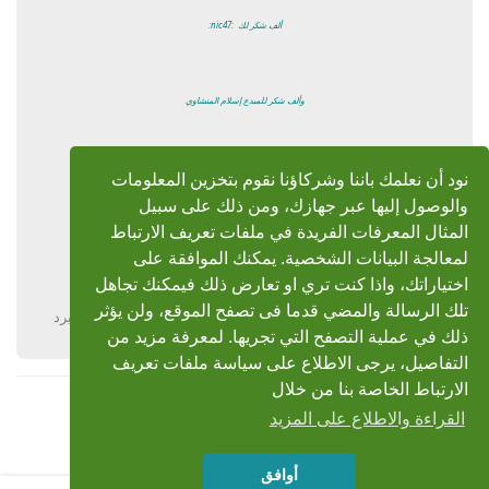
ألف شكر لك
:nic47:
وألف شكر للمبدع إسلام المنشاوي
جزاكما الله كل خير
نود أن نعلمك باننا وشركاؤنا نقوم بتخزين المعلومات
والوصول إليها عبر جهازك، ومن ذلك على سبيل
المثال المعرفات الفريدة في ملفات تعريف الارتباط
بارك الله فيكم
لمعالجة البيانات الشخصية. يمكنك الموافقة على
اختياراتك، واذا كنت تري او تعارض ذلك فيمكنك تجاهل
تلك الرسالة والمضي قدما فى تصفح الموقع، ولن يؤثر
يرد
ذلك في عملية التصفح التي تجريها. لمعرفة مزيد من
التفاصيل، يرجى الاطلاع على سياسة ملفات تعريف
الارتباط الخاصة بنا من خلال
القراءة والاطلاع على المزيد
أوافق