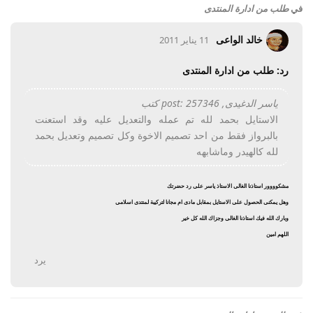
في
طلب من ادارة المنتدى
خالد الواعى
11 يناير 2011
رد: طلب من ادارة المنتدى
ياسر الدغيدى, post: 257346 كتب
الاستايل بحمد لله تم عمله والتعديل عليه وقد استعنت
بالبرواز فقط من احد تصميم الاخوة وكل تصميم وتعديل بحمد
لله كالهيدر وماشابهه
مشكوووور استاذنا الغالى الاستاذ ياسر على رد حضرتك
وهل يمكنى الحصول على الاستايل بمقابل مادى ام مجانا لتركيبة لمنتدى اسلامى
وبارك الله فيك استاذنا الغالى وجزاك الله كل خير
اللهم امين
يرد