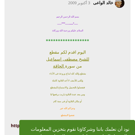
خالد الواعى
3 أكتوبر 2009
بسم الله الرحمن الرحيم
ــــــ*
ــــــ
ـــــــ
***ـــــــ
السلام عليكم ورحمة الله وبركاتة
******************
اليوم اقدم لكم مقطع
للشيخ مصطفى اسماعيل
من سورة
الحاقة
مقطع والله كله ابداع وروعة فى الأداء
ولكنى للأسف لا أجد التلاوة كاملة
فتفضلوا بالتحميل والاستماع للمقطع
ومن يجد عندة التلاوة ياريت يرفعها لنا
أو مكان التلاوة أو فى سنة كام
وجزاكم الله خير
تفضوا المقطع
http://www.4shared.com/account/file/...M33QvAgORe
نود أن نعلمك باننا وشركاؤنا نقوم بتخزين المعلومات
kBO5