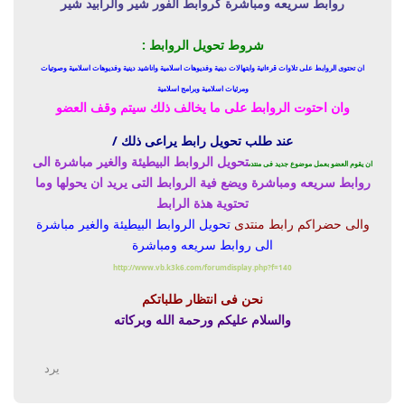
روابط سريعه ومباشرة كروابط الفور شير والرابيد شير
شروط تحويل الروابط :
ان تحتوى الروابط على تلاوات قرءانية وابتهالات دينية وفديوهات اسلامية واناشيد دينية وفديوهات اسلامية وصوتيات
ومرئيات اسلامية وبرامج اسلامية
وان احتوت الروابط على ما يخالف ذلك سيتم وقف العضو
عند طلب تحويل رابط يراعى ذلك /
تحويل الروابط البيطيئة والغير مباشرة الى
ان يقوم العضو بعمل موضوع جديد فى منتدى
روابط سريعه ومباشرة
ويضع فية الروابط التى يريد ان يحولها وما
تحتوية هذة الرابط
والى حضراكم رابط منتدى
تحويل الروابط البيطيئة والغير مباشرة
الى روابط سريعه ومباشرة
http://www.vb.k3k6.com/forumdisplay.php?f=140
نحن فى انتظار طلباتكم
والسلام عليكم ورحمة الله وبركاته
يرد