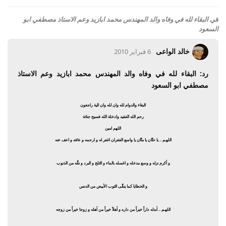
في
البقاء لله في وفاه والد المهندس محمد ابازيد وعم الاستاذ مصطفي ابو
السعود
خالد الواعى
6 فبراير 2010
رد: البقاء لله في وفاه والد المهندس محمد ابازيد وعم الاستاذ
مصطفي ابو السعود
البقاء والدوام لله وان لله وان الية راجعون
رحم الله الفقيد وادخلة الله فسيح جناتة
اللهم امين
اللهـم .. يا حنَّان يا منَّان يا واسع الغفران اغفر له و ارحمه و عافه و اعف عنه
و أكرم نزله و وسع مدخله و اغسله بالماء و الثلج و البرد و نقِّه من الذنوب
و الخطايا كما ينقَّى الثوب الأبيض من الدنس
اللهـم .. أبدله داراً خيراً من داره و أهلاً خيراً من أهله و زوجا خيراً من زوجه