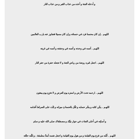
و أدخله الجنة و أعذه من عذاب القبر و من عذاب النار
اللهـم .. إن كان محسنا فزد في حسناته و إن كان مسيئا فتجاوز عنه يارب العالمين
اللهـم .. آنسه في وحدته و آنسه في وحشته و آنسه في غربته
اللهـم .. اجعل قبره روضة من رياض الجنة و لا تجعله حفرة من حفر النار
اللهـم .. ارحمه تحت الأرض و استره يوم العرض و لا تخزِهِ يوم يبعثون
اللهـم .. يمِّن كتابه و يسِّر حسابه و ثقِّل بالحسناتِ ميزانه و ثبِّت على الصراط أقدامه
و أسكِنه في أعلى الجنات في جوار نبيِّك و مصطفاك صلى الله عليه و سلم
اللهـم .. أمِّنه من فزع يوم القيامة و من هول يوم القيامة و اجعل نفسه آمنةً مطمئنة ، و لقِّنه حجَّته