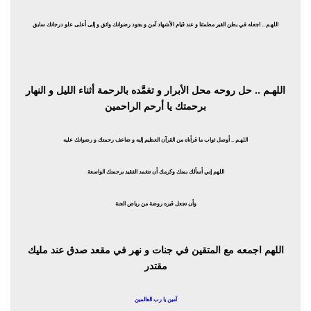
اللهـم .. اجعله في بطن القبر مطمئنا و عند قيام الأشهاد آمن و بجود رضوانك واثق و إلى أعلى علو درجاتك سابق
اللهـم .. حل روحه محل الأبرار و تغمَّده بالرحمة أثناء الليل و النهار
برحمتك يا أرحم الراحمين
اللهـم .. أوصل ثواب ما قرأناه من القرآن العظيم إليه و ضاعف رحمتك و رضوانك عليه
اللهم إني أسألك بمنك وكرمك أن تتغمد الفقيد برحمتك الواسعة
وأن تجعل قبره روضة من رياض الجنة
اللهم اجمعه مع المتقين في جنات و نهر في مقعد صدق عند مليك
مقتدر
آمين يا رب العالمين