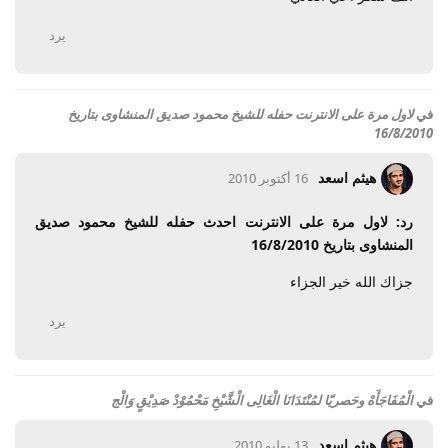
يرد
في
لاول مرة على الانترنت حفله للشيخ محمود صديق المنشاوى بتاريخ
16/8/2010
هيثم اسعد
16 أكتوبر 2010
رد: لاول مرة على الانترنت احدث حفله للشيخ محمود صديق
المنشاوى بتاريخ 16/8/2010
جزاك الله خير الجزاء
يرد
في
الْمُفَاجَأَهْ وحَصريّا لمُنْتَدَانَا الْغَالِى الْشَّيْخِ مَحْمُوْدْ صَدِيْقٍ وَالْج
هيثم اسعد
13 يوليو 2010