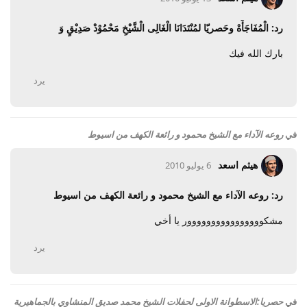
رد: الْمُفَاجَأَهْ وحَصريّا لمُنْتَدَانَا الْغَالِى الْشَّيْخِ مَحْمُوْدْ صَدِيْقٍ وَ
بارك الله فيك
يرد
في
روعه الآداء مع الشيخ محمود و رائعة الكهف من اسيوط
هيثم اسعد
6 يوليو 2010
رد: روعه الآداء مع الشيخ محمود و رائعة الكهف من اسيوط
مشكوووووووووووووووور يا أخي
يرد
في
حصريا:الاسطوانة الاولى لحفلات الشيخ محمد صديق المنشاوي بالجماهيرية