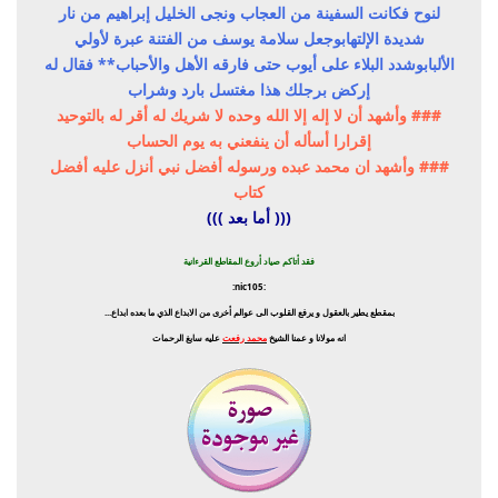
لنوح فكانت السفينة من العجاب
ونجى الخليل إبراهيم من نار
شديدة الإلتهاب
وجعل سلامة يوسف من الفتنة عبرة لأولي
الألباب
وشدد البلاء على أيوب حتى فارقه الأهل والأحباب** فقال له
إركض برجلك هذا مغتسل بارد وشراب
### وأشهد أن لا إله إلا الله وحده لا شريك له أقر له بالتوحيد
إقرارا أسأله أن ينفعني به يوم الحساب
### وأشهد ان محمد عبده ورسوله أفضل نبي أنزل عليه أفضل
كتاب
((( أما بعد )))
فقد أتاكم صياد أروع المقاطع القرءانية
:nic105:
بمقطع يطير بالعقول و يرفع القلوب الى عوالم أخرى من الابداع الذي ما بعده ابداع...
انه مولانا و عمنا الشيخ
محمد رفعت
عليه سابغ الرحمات