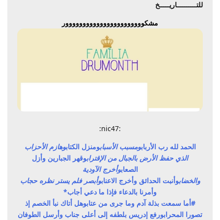
للتــــــــــاريـــــخ
مشكووووووووووووووووووووووور
:nic47:
الحمد لله رب الأرباب
ومسبب الأسباب
ومنزل الكتاب
وهازم الأحزاب
الذي حفظ الأرض بالجبال من الإقتراب
وقهر الجبارين وأزل
الصعاب
وأخرج الآودية
والخضاب
وأنبت الحدائق وأخرج الاعناب
وأبصر فلم يستر نظره حجاب
وأمرنا بالدعاء فإذا ما دعي أجاب*
#أما سمعت بذلة آدم وما جرى من عتاب
وهل أتاك نبأ الخصم إذ
تصورا المحراب
ورفع إدريس بلطفه إلى أعلى جناب
وأرسل الطوفان