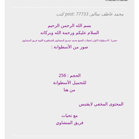
محمد عاطف سالم, post: 77733 كتب
بسم الله الرحمن الرحيم
السلام عليكم ورحمة الله وبركاته
حصريا : الاسطوانة الاولى لحفلات الشيخ محمد صديق المنشاوي بالجماهيرية الليبية فريق المنشاوي
صور من الأسطوانة :
الحجم : 256
للتحميل الأسطوانة
من هنا
المحتوى المخفي لايقتبس
مع تحيات
فريق المنشاوي