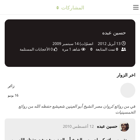
المشاركات
حسين عبده
13 أبريل 2012
انضمّ(ت)
14 سبتمبر 2009
0
تمت المتابعة
0
شاهد
1
مرة
0
الأعجابات المستلمة
اخر الزوار
زائر
16 يونيو
في
من روائع كروان مصر الشيخ أبو العينين شعيشع حفظه الله من روائع
الخمسينيات
حسين عبده
12 أغسطس 2010
رد: من روائع كروان مصر الشيخ أبو العينين شعيشع حفظه الله من