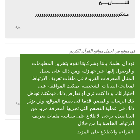
للتــــــــــاريـــــخ
مشكوووووووووووووووووووووووووووووووووووووور
يرد
في
موقع من اجمل مواقع القرأن الكريم
نود أن نعلمك باننا وشركاؤنا نقوم بتخزين المعلومات
حسين عبده
14 سبتمبر 2009
والوصول إليها عبر جهازك، ومن ذلك على سبيل
رد: موقع من اجمل مواقع القرأن الكريم
المثال المعرفات الفريدة في ملفات تعريف الارتباط
لمعالجة البيانات الشخصية. يمكنك الموافقة على
الف شكر على مجهودك
اختياراتك، واذا كنت تري او تعارض ذلك فيمكنك تجاهل
تلك الرسالة والمضي قدما فى تصفح الموقع، ولن يؤثر
يرد
ذلك في عملية التصفح التي تجريها. لمعرفة مزيد من
التفاصيل، يرجى الاطلاع على سياسة ملفات تعريف
الارتباط الخاصة بنا من خلال
القراءة والاطلاع على المزيد