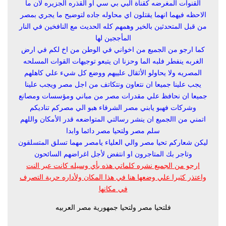
القنوات المغرضه كقناة البي بي سي او القذره الجزيره لان ما
الاحظه فيهما انهما يقتلون اي محاوله جاده لتوضيح ما يجري بمصر
من قبل المتحدثين بالخير وهمهم كله الحديث مع النافخين في النار
المأججين لها
كما ارجو من الجميع من اخواني في الوطن من اخ لكم في ارض
الغربه ينفطر فلبه الما وحزنا ان يتبعو توجيهات القوات المسلحه
المصريه ولا يحاولو الأثقال علييهم ووضع كل شيء علي كاهلهم
يجب علينا جميعا ان نتعاون ونتكاتف من اجل مصر ويجب علينا
جميعا ان نحافظ علي مقدرات مصر من مباني ومؤسسات ومصانع
وشركات فهبو يابني مصر الشرفاء هبو الي مصركم تناديكم
اتمني من االجميع ان ينشر رسالتي المتواضعه قدر الأمكان واللهم
سلم مصر ولتحيا مصر دائما وابدا
ليكن شعاركم تحيا مصر والي العلياء يامصر مهما تسلق المتسلقون
وتاجر بك المتاجرون او انتفض لأجل اغراضهم السائحون
ارجو من الجميع نشره كلماتي هذه بأي وسيله كانت عبر النت
واعتذر كثيرا علي وضعها هنا في هذا المكان ولأداره حرية التصرف
في مكانها
فلتحيا مصر ولتحيا جمهورية مصر العربيه