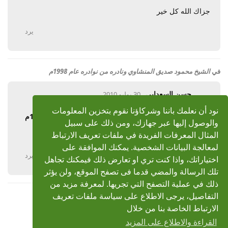
جزاك الله كل خير
يرد
في
الشيخ محمود صديق المنشاوي ونادره من نوادره عام 1998م
حسن السعدابي
30 يوليو 2010
نود أن نعلمك باننا وشركاؤنا نقوم بتخزين المعلومات
رد: الشيخ محمود صديق المنشاوي ونادره من نوادره عام 1998م
والوصول إليها عبر جهازك، ومن ذلك على سبيل
جزاكم الله خيرا
المثال المعرفات الفريدة في ملفات تعريف الارتباط
لمعالجة البيانات الشخصية. يمكنك الموافقة على
يرد
اختياراتك، واذا كنت تري او تعارض ذلك فيمكنك تجاهل
تلك الرسالة والمضي قدما فى تصفح الموقع، ولن يؤثر
ذلك في عملية التصفح التي تجريها. لمعرفة مزيد من
التفاصيل، يرجى الاطلاع على سياسة ملفات تعريف
عرض المزيد
الارتباط الخاصة بنا من خلال
القراءة والاطلاع على المزيد