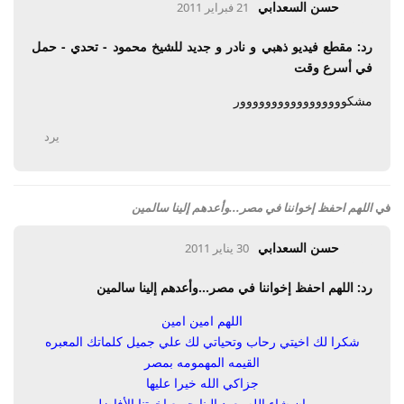
حسن السعدابي
21 فبراير 2011
رد: مقطع فيديو ذهبي و نادر و جديد للشيخ محمود - تحدي - حمل
في أسرع وقت
مشكووووووووووووووووور
يرد
في
اللهم احفظ إخواننا في مصر...وأعدهم إلينا سالمين
حسن السعدابي
30 يناير 2011
رد: اللهم احفظ إخواننا في مصر...وأعدهم إلينا سالمين
اللهم امين امين
شكرا لك اخيتي رحاب وتحياتي لك علي جميل كلماتك المعبره
القيمه المهمومه بمصر
جزاكي الله خيرا عليها
وإن شاء الله يعود الينا جميع اخوتنا الأفاضل