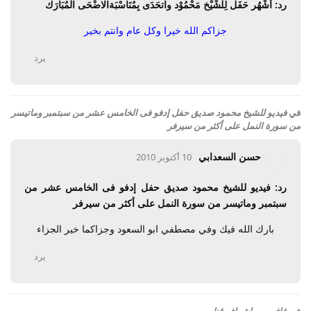
رد: أَشْهُر حَفَل لِلْشِّيْخ مَحْمُوْد واتحَدَى بِمُنَاسْبَةالاضْحَى الْمُبَارَك
جزاكم الله خيرا وكل عام وانتم بخير
يرد
في
فيديو للشيخ محمود صديق حفل إدفو فى الخامس عشر من سبتمبر وماتيسر
من سورة النمل على أكثر من سيرفر
حسن السعدابي
10 أكتوبر 2010
رد: فيديو للشيخ محمود صديق حفل إدفو فى الخامس عشر من
سبتمبر وماتيسر من سورة النمل على أكثر من سيرفر
بارك الله فيك وفي مصطفي ابو السعود وجزاكما خير الجزاء
يرد
في
غافر ----- اشراف قنا