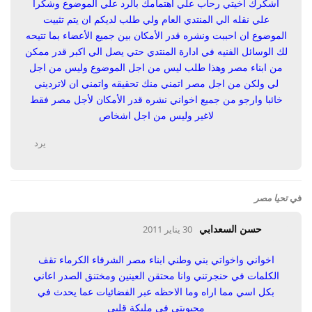
اشكرك اخيتي رحاب علي اهتمامك بالرد علي الموضوع وشكرا
علي نقله الي المنتدي العام ولي طلب لديكم ان يتم تثبيت
الموضوع ان احببت ونشره قدر الأمكان بين جميع الأعضاء بما تتيحه
لك الوسائل الفنيه في ادارة المنتدي حتي يصل الي اكبر قدر ممكن
من ابناء مصر وهذا طلب ليس من اجل الموضوع وليس من اجل
لي ولكن من اجل مصر اتمني منك تحقيقه واتمني ان لاترديني
خائبا وارجو من جميع اخواني نشره قدر الأمكان لأجل مصر فقط
لاغير وليس من اجل اشخاص
يرد
في
تحيا مصر
حسن السعدابي
30 يناير 2011
اخواني واخواتي بني وطني ابناء مصر الشرفاء الكرماء تقف
الكلمات في حنجرتني وانا محتقن العينين ومختنق الصدر اعاني
بكل اسي مما اراه وما الاحظه عبر الفضائيات عما يحدث في
محبوبتي في مليكة قلبي