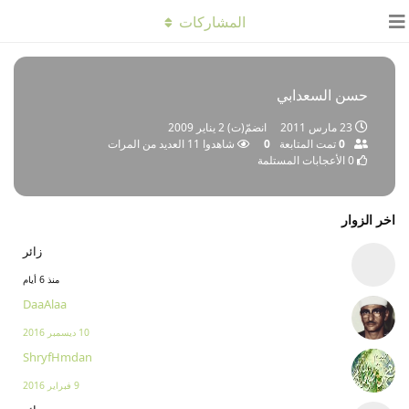
المشاركات
حسن السعدابي
23 مارس 2011
انضمّ(ت)
2 يناير 2009
0
تمت المتابعة
0
شاهدوا
11
العديد من المرات
0
الأعجابات المستلمة
اخر الزوار
زائر
منذ 6 أيام
DaaAlaa
10 ديسمبر 2016
ShryfHmdan
9 فبراير 2016