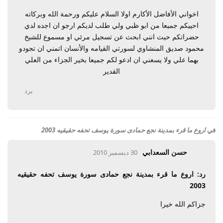
اخواني الأفاضل الأكارم اولا السلام عليكم ورحمة الله وبركاته
احييكم جميعا من ابو ظبي ولي طلب لديكم ارجو ان اجده لدي
حضراتكم حيث انني ابحث عن تسجيل مرئي او مسموع للشيخ
محمود صديق المنشاوي لسورتي القيامه والأنسان اتمني ان تجودو
بهما علي ولا يسعني ان ادعو لكم جميعا بخير الجزاء من العلي
القدير
يرد
في
اروع ما قرء بمدينة نجع حمادى سورة يوسف تحفه حقيقيه 2003
حسن السعدابي
30 ديسمبر 2010
رد: اروع ما قرء بمدينة نجع حمادى سورة يوسف تحفه حقيقيه
2003
جزاكم الله خيرا