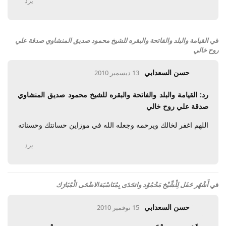
يرد
في
القيامة والبلد والفاتحة والبقره للشيخ محمود صديق المنشاوي صدقة علي
روح خالي
حسن السعدابي
13 ديسمبر 2010
رد: القيامة والبلد والفاتحة والبقره للشيخ محمود صديق المنشاوي
صدقة علي روح خالي
اللهم اغفر لخالك ويرحمه وجعله الله في موزاين حسانتك وحسناته
يرد
في
أَشْهُر حَفَل لِلْشِّيْخ مَحْمُوْد واتحَدَى بِمُنَاسْبَةالاضْحَى الْمُبَارَك
حسن السعدابي
15 نوفمبر 2010