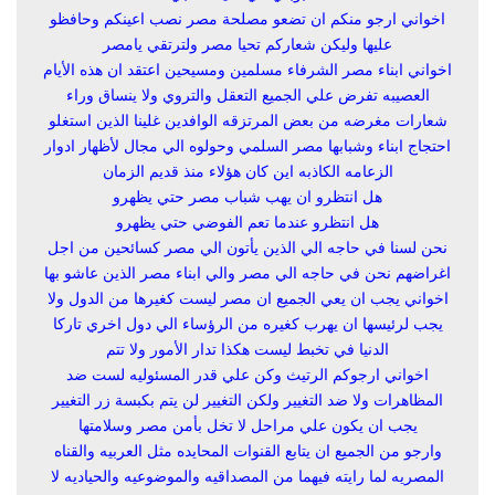
اخواني ارجو منكم ان تضعو مصلحة مصر نصب اعينكم وحافظو
عليها وليكن شعاركم تحيا مصر ولترتقي يامصر
اخواني ابناء مصر الشرفاء مسلمين ومسيحين اعتقد ان هذه الأيام
العصيبه تفرض علي الجميع التعقل والتروي ولا ينساق وراء
شعارات مغرضه من بعض المرتزقه الوافدين غلينا الذين استغلو
احتجاج ابناء وشبابها مصر السلمي وحولوه الي مجال لأظهار ادوار
الزعامه الكاذبه اين كان هؤلاء منذ قديم الزمان
هل انتظرو ان يهب شباب مصر حتي يظهرو
هل انتظرو عندما تعم الفوضي حتي يظهرو
نحن لسنا في حاجه الي الذين يأتون الي مصر كسائحين من اجل
اغراضهم نحن في حاجه الي مصر والي ابناء مصر الذين عاشو بها
اخواني يجب ان يعي الجميع ان مصر ليست كغيرها من الدول ولا
يجب لرئيسها ان يهرب كغيره من الرؤساء الي دول اخري تاركا
الدنيا في تخبط ليست هكذا تدار الأمور ولا تتم
اخواني ارجوكم الرتيث وكن علي قدر المسئوليه لست ضد
المظاهرات ولا ضد التغيير ولكن التغيير لن يتم بكبسة زر التغيير
يجب ان يكون علي مراحل لا تخل بأمن مصر وسلامتها
وارجو من الجميع ان يتابع القنوات المحايده مثل العربيه والقناه
المصريه لما رايته فيهما من المصداقيه والموضوعيه والحياديه لا