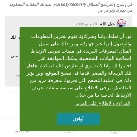
في
[ شرح ] البرنامج العملاق EasyRecovery الذى يعيد لك الملفات المحذوفة
من جهازك ولو من س
حبل الله
29 مايو 2009
نود أن نعلمك باننا وشركاؤنا نقوم بتخزين المعلومات
رد: [ شرح ] البرنامج العملاق EasyRecovery الذى يعيد لك
والوصول إليها عبر جهازك، ومن ذلك على سبيل
الملفات المحذوفة من جهازك ولو
المثال المعرفات الفريدة في ملفات تعريف الارتباط
بسم الله الرحمن الرحيم شـكــ وبارك الله فيك ـــرا لك ... لك مني
لمعالجة البيانات الشخصية. يمكنك الموافقة على
أجمل تحية .
اختياراتك، واذا كنت تري او تعارض ذلك فيمكنك تجاهل
تلك الرسالة والمضي قدما فى تصفح الموقع، ولن يؤثر
يرد
ذلك في عملية التصفح التي تجريها. لمعرفة مزيد من
التفاصيل، يرجى الاطلاع على سياسة ملفات تعريف
الارتباط الخاصة بنا من خلال
القراءة والاطلاع على المزيد
أوافق
تسجيل دخول
الرّئيسيّة
المناقشات