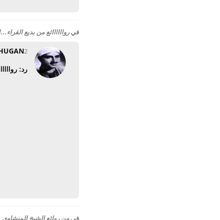
في
رواااااائع من بديع القراء...
HUGAN
2 نوفمبر 2008
رد: روااااا
في
من روائع الشيخ المنشاوى