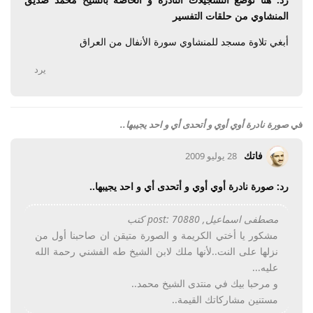
المنشاوي من حلقات التفسير
أبغي تلاوة مسجد للمنشاوي سورة الأنفال من العراق
يرد
في
صورة نادرة أوي أوي و أتحدى أي و احد يجيبها..
فاتك
28 يوليو 2009
رد: صورة نادرة أوي أوي و أتحدى أي و احد يجيبها..
مصطفى اسماعيل, post: 70880 كتب
مشكور يا أختي الكريمة و الصورة متيقن ان صاحبنا أول من
نزلها على النت..لأنها ملك لابن الشيخ طه الفشني رحمة الله
عليه...
و مرحبا بيك في منتدى الشيخ محمد..
مستنين مشاركاتك القيمة..