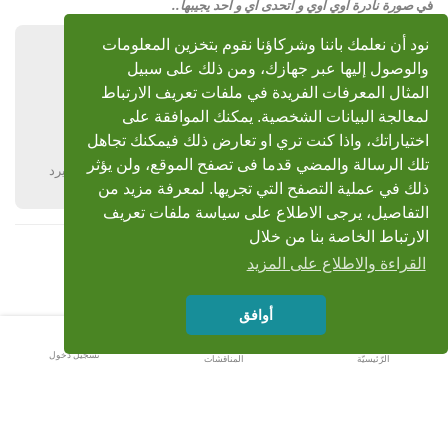
في
صورة نادرة أوي أوي و أتحدى أي و احد يجيبها..
نود أن نعلمك باننا وشركاؤنا نقوم بتخزين المعلومات
فاتك
28 يوليو 2009
والوصول إليها عبر جهازك، ومن ذلك على سبيل
رد: صورة نادرة أوي أوي و أتحدى أي و احد يجيبها..
المثال المعرفات الفريدة في ملفات تعريف الارتباط
لمعالجة البيانات الشخصية. يمكنك الموافقة على
http://goran2008.blogfa.com/cat-2.aspx
اختياراتك، واذا كنت تري او تعارض ذلك فيمكنك تجاهل
تلك الرسالة والمضي قدما فى تصفح الموقع، ولن يؤثر
يرد
ذلك في عملية التصفح التي تجريها. لمعرفة مزيد من
التفاصيل، يرجى الاطلاع على سياسة ملفات تعريف
الارتباط الخاصة بنا من خلال
القراءة والاطلاع على المزيد
أوافق
تسجيل دخول
الرّئيسيّة
المناقشات