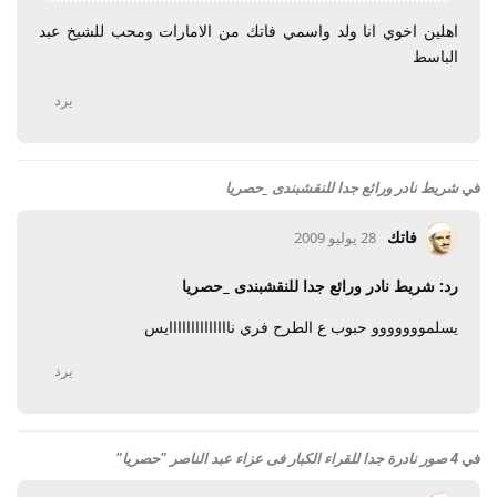
اهلين اخوي انا ولد واسمي فاتك من الامارات ومحب للشيخ عبد
الباسط
يرد
في
شريط نادر ورائع جدا للنقشبندى _حصريا
فاتك
28 يوليو 2009
رد: شريط نادر ورائع جدا للنقشبندى _حصريا
يسلمووووووو حبوب ع الطرح فري ناااااااااااااايس
يرد
في
4 صور نادرة جدا للقراء الكبار فى عزاء عبد الناصر "حصريا"