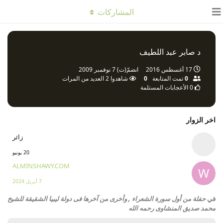
المشاركات
د صابر عبد اللطيف
17 أغسطس 2016
انضمّ(ت)
7 نوفمبر 2009
0
تمت المتابعة
0
شاهدوا
2
العديد من المرات
0
الأعجابات المستلمة
اخر الزوار
زائر
20 يونيو
ALMINSHAWY.COM
W
7 أبريل 2024
في
حفلة من أول سورة الشعراء , وأخرى من آخرها فى دولة ليبيا الشقيقة للشيخ
محمد صديق المنشاوى رحمه الله