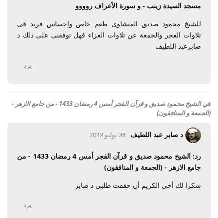
مسجد السيدة زينب - و سورة الأعراف روووو
للشيخ محمود صديق المنشاوى طعم خاص وإحساس فريد فى
تلاوات الفجر والجمعة عن تلاوات العزاء فهل توفقنى على ذلك د
صابرعبد اللطيف
يرد
في
الشيخ محمود صديق و قرآن الفجر أمس 4 رمضان 1433 - من جامع الازهر -
(الجمعة و المنافقون)
د صابر عبد اللطيف
28 يوليو 2012
رد: الشيخ محمود صديق و قرآن الفجر أمس 4 رمضان 1433 - من
جامع الازهر - (الجمعة و المنافقون)
شكرا لك أخى الكريم أن حققت طلبى د صابر
يرد