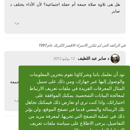
هل هى تلاوة صلاة جمعة أم حفلة اجتماعية؟ لأن الأداء يختلف د
صابر
يرد
في
الرائعه التى لم تتكرر الاسراء الاقصر الكرنك عام1997
د صابر عبد اللطيف
12 يوليو 2012
رد: الرائعه التى لم تتكرر الاسراء الاقصر الكرنك عام1997
نود أن نعلمك باننا وشركاؤنا نقوم بتخزين المعلومات
لماذا يختلف الشيخ محمود فى السهرات الشعبية عن الجمعة
والوصول إليها عبر جهازك، ومن ذلك على سبيل
والفجر؟ د صابر
المثال المعرفات الفريدة في ملفات تعريف الارتباط
لمعالجة البيانات الشخصية. يمكنك الموافقة على
يرد
اختياراتك، واذا كنت تري او تعارض ذلك فيمكنك تجاهل
تلك الرسالة والمضي قدما فى تصفح الموقع، ولن يؤثر
ذلك في عملية التصفح التي تجريها. لمعرفة مزيد من
التفاصيل، يرجى الاطلاع على سياسة ملفات تعريف
عرض المزيد