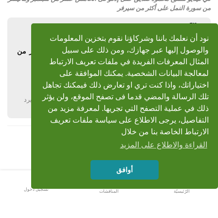
من سورة النمل على أكثر من سيرفر
أشرف عزوز
8 أكتوبر 2010
نود أن نعلمك باننا وشركاؤنا نقوم بتخزين المعلومات
والوصول إليها عبر جهازك، ومن ذلك على سبيل
رد: فيديو للشيخ محمود صديق حفل إدفو فى الخامس عشر من
سبتمبر وماتيسر من سورة النمل على أكثر من سيرفر
المثال المعرفات الفريدة في ملفات تعريف الارتباط
لمعالجة البيانات الشخصية. يمكنك الموافقة على
كل عام وأنتم بخير
اختياراتك، واذا كنت تري او تعارض ذلك فيمكنك تجاهل
تلك الرسالة والمضي قدما فى تصفح الموقع، ولن يؤثر
يرد
ذلك في عملية التصفح التي تجريها. لمعرفة مزيد من
التفاصيل، يرجى الاطلاع على سياسة ملفات تعريف
الارتباط الخاصة بنا من خلال
القراءة والاطلاع على المزيد
أوافق
تسجيل دخول
الرّئيسيّة
المناقشات