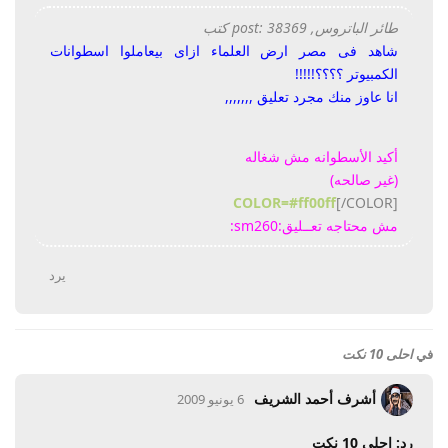
طائر الباتروس, post: 38369 كتب
شاهد فى مصر ارض العلماء ازاى بيعاملوا اسطوانات
الكمبيوتر ؟؟؟؟!!!!!
انا عاوز منك مجرد تعليق ,,,,,,,
أكيد الأسطوانه مش شغاله
(غير صالحه)
COLOR=#ff00ff
[/COLOR]
مش محتاجه تعــليق:sm260:
يرد
في
احلى 10 نكت
أشرف أحمد الشريف
6 يونيو 2009
رد: احلى 10 نكت