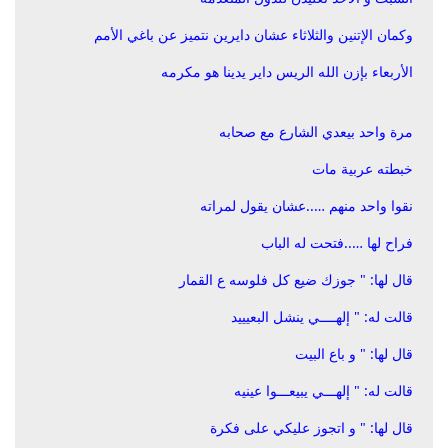
وكمان الإتنين والثلاثاء عشان دايرين نتميز عن باغي الأمم
الأربعاء بإزن الله الريس داير يدينا هو مكرمه
مرة واحد بيعدي الشارع مع صحابه
خبطته عربية مات
نقوا واحد منهم …..عشان يقول لمراته
فراح لها …..فتحت له الباب
قال لها: " جوزك ضيع كل فلوسه ع القمار
قالت له: " إلهــــي ينشل البعيييد
قال لها: " و باع البيت
قالت له: " إلهـــي يبيعـــوا عينيه
قال لها: " و اتجوز عليكي على فكرة