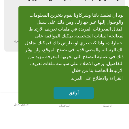
السلام عليكم ورحمة الله
نود أن نعلمك باننا وشركاؤنا نقوم بتخزين المعلومات
برجاء البحث عن تسجيل خارجى لسورة الكهف
تلاوة شيخنا محمد صديق المنشاوى
والوصول إليها عبر جهازك، ومن ذلك على سبيل
رحمه الله
المثال المعرفات الفريدة في ملفات تعريف الارتباط
لمعالجة البيانات الشخصية. يمكنك الموافقة على
يرد
اختياراتك، واذا كنت تري او تعارض ذلك فيمكنك تجاهل
تلك الرسالة والمضي قدما فى تصفح الموقع، ولن يؤثر
ذلك في عملية التصفح التي تجريها. لمعرفة مزيد من
التفاصيل، يرجى الاطلاع على سياسة ملفات تعريف
عرض المزيد
الارتباط الخاصة بنا من خلال
القراءة والاطلاع على المزيد
أوافق
تسجيل دخول
الرّئيسيّة
المناقشات