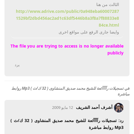
الثالث من هنا
http://www.adrive.com/public/0a948eba60007287
1529bf2dbd456ac2ad1c63df5446b8a3f8a7f88833e8
84ce.html
وايضا جارى الرفع على مواقع اخرى
The file you are trying to access is no longer available
publicly
يرد
في
تسجيلات رآآآآئعة للشيخ محمد صديق المنشاوى ( 32 ك/ث ) Mp3 روابط
مباشرة
أشرف أحمد الشريف
12 مايو 2009
رد: تسجيلات رآآآآئعة للشيخ محمد صديق المنشاوى ( 32 ك/ث )
Mp3 روابط مباشرة