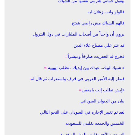
بيقول حماتى هترمى نفسها من الشباك
قالولو وانت زعلان ليه
قالهم الشباك مش راضى يتفتح
يروي أن واحداً من أصحاب المليارات في دول البترول
قد عثر علي مصباح علاء الدين
فخرج له العفريت صارخاً ومبشراً
:
« شبيك لبيك.. عبدك بين إيديك.. تطلب إيييييه
»
فنظر إليه الأمير العربي في قرف واستغراب ثم قال له
:
«إيش تطلب إنت يامعفن
»
بيان من الديوان السوداني
لغد تم تغيير الإجازه في السودان على النحو التالي
الخميس والجمعه تغليدن للسعوديه
السبت و الأحد تغليدن للدول المتغدمة