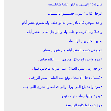
قال له: " إلهـــي يدخلوا عليـا شايلـــينه
الرجل قال: " بس.. خشـــــوا يا شــباب
واحد منوفي كان ناذر نذر انه لو خلف ولد يصوم عشر أيام
و فعلاً ربنا أكرمه و جاب ولد و الراجل صام العشر أيام
بعديها بكام يوم الولد مات
المنوفي خصم العشر أيام من شهر رمضان
• مرة واحد راح يوكل محامى....... ‏لقاه صايم
.
• واحد رمى يمين الطلاق على مراته ‏ماجاش فيها
.
• كسلان دخل الامتحان وقع منه القلم . ‏سلم الورقة
.
• مرة واحد باع اللى وراه والى قدامه وا شترى اللى جنبه
• بقرة جالها جفاف نزلت نيدو
مرة 5 ‏دخلوا كلية الهندسة