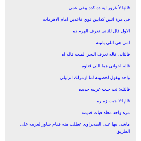
قالها لأ غرور ايه ده كدة يبقى عمى
فى مرة اثنين كدابين قوي قاعدين امام الاهرمات
الاول قال للثانى تعرف الهرم ده
امى هى اللى بانيته
فالتانى قاله تعرف البحر الميت قاله اه
قاله اخواتى هما اللى قتلوه
واحد بيقول لخطيبته لما ازمرلك انزليلي
قالتله:انت جبت عربيه جديده
قالها:لا جبت زماره
مره واحد معاه فيات قديمه
ماشى بيها على الصحراوى عطلت منه فقام شاور لعربيه على
الطريق