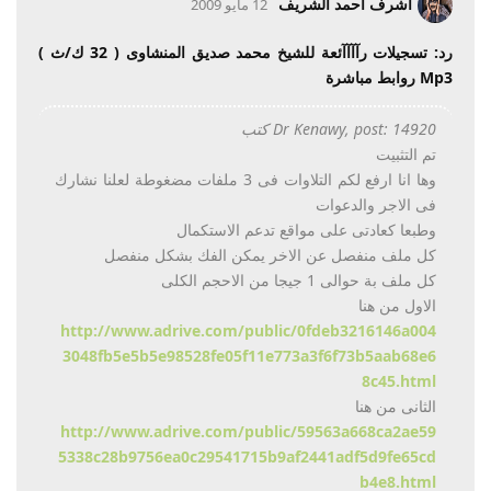
أشرف أحمد الشريف
12 مايو 2009
رد: تسجيلات رآآآآئعة للشيخ محمد صديق المنشاوى ( 32 ك/ث )
Mp3 روابط مباشرة
Dr Kenawy, post: 14920 كتب
تم التثبيت
وها انا ارفع لكم التلاوات فى 3 ملفات مضغوطة لعلنا نشارك
فى الاجر والدعوات
وطبعا كعادتى على مواقع تدعم الاستكمال
كل ملف منفصل عن الاخر يمكن الفك بشكل منفصل
كل ملف بة حوالى 1 جيجا من الاحجم الكلى
الاول من هنا
http://www.adrive.com/public/0fdeb3216146a004
3048fb5e5b5e98528fe05f11e773a3f6f73b5aab68e6
8c45.html
الثانى من هنا
http://www.adrive.com/public/59563a668ca2ae59
5338c28b9756ea0c29541715b9af2441adf5d9fe65cd
b4e8.html