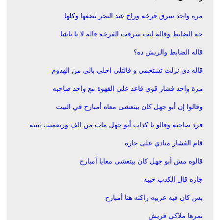
مره واحد سرق فرخه وراح عند البحر نضفها وكلها
جه الضابط وقاله انت سرقت الفرخه قاله لا يا باشا
قاله الضابط والريش ده؟
قاله دى نزلت تستحمى و قالتلى اخلى بالى من الهدوم
مرة واحد فشار قوي قاعد على القهوة مع واحد صاحبه
وقالوا إن أبو جهل كان بيتعشى معاه أمبارح في البيت
فرد صاحبه وقالو يا كداب أبو جهل مات من الف وربعميت سنه
قام الفشار منادي على جاره
قالوه مش أبو جهل كان بيتعشى معايا أمبارح
جاره قال الكدب خيبه
بس كان فيه عربيه راكنه هنا أمبارح
نمرها ملاكي قريش