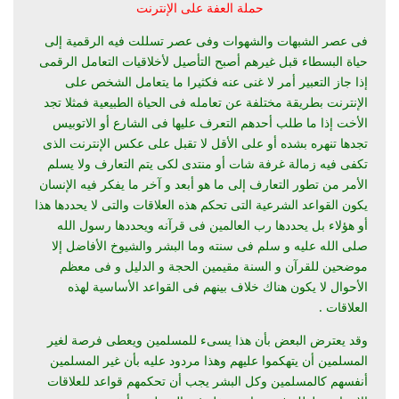
حملة العفة على الإنترنت
فى عصر الشبهات والشهوات وفى عصر تسللت فيه الرقمية إلى
حياة البسطاء قبل غيرهم أصبح التأصيل لأخلاقيات التعامل الرقمى
إذا جاز التعبير أمر لا غنى عنه فكثيرا ما يتعامل الشخص على
الإنترنت بطريقة مختلفة عن تعامله فى الحياة الطبيعية فمثلا تجد
الأخت إذا ما طلب أحدهم التعرف عليها فى الشارع أو الاتوبيس
تجدها تنهره بشده أو على الأقل لا تقبل على عكس الإنترنت الذى
تكفى فيه زمالة غرفة شات أو منتدى لكى يتم التعارف ولا يسلم
الأمر من تطور التعارف إلى ما هو أبعد و آخر ما يفكر فيه الإنسان
يكون القواعد الشرعية التى تحكم هذه العلاقات والتى لا يحددها هذا
أو هؤلاء بل يحددها رب العالمين فى قرآنه ويحددها رسول الله
صلى الله عليه و سلم فى سنته وما البشر والشيوخ الأفاضل إلا
موضحين للقرآن و السنة مقيمين الحجة و الدليل و فى معظم
الأحوال لا يكون هناك خلاف بينهم فى القواعد الأساسية لهذه
العلاقات .
وقد يعترض البعض بأن هذا يسىء للمسلمين ويعطى فرصة لغير
المسلمين أن يتهكموا عليهم وهذا مردود عليه بأن غير المسلمين
أنفسهم كالمسلمين وكل البشر يجب أن تحكمهم قواعد للعلاقات