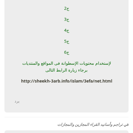
ج2
ج3
ج4
ج5
ج6
لإستخدام محتويات الإسطوانة فى المواقع والمنتديات
برجاء زيارة الرابط التالى
http://sheekh-3arb.info/islam/3efa/net.html
يرد
في
تراجم وأسانيد القراء المجازين والمجازات