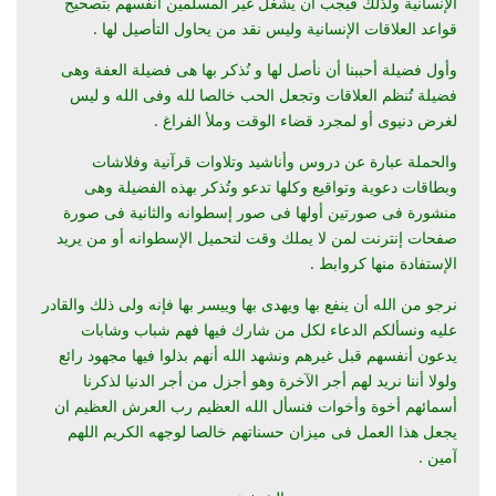
الإنسانية ولذلك فيجب ان يشغل غير المسلمين أنفسهم بتصحيح
قواعد العلاقات الإنسانية وليس نقد من يحاول التأصيل لها .
وأول فضيلة أحببنا أن نأصل لها و نُذكر بها هى فضيلة العفة وهى
فضيلة تُنظم العلاقات وتجعل الحب خالصا لله وفى الله و ليس
لغرض دنيوى أو لمجرد قضاء الوقت وملأ الفراغ .
والحملة عبارة عن دروس وأناشيد وتلاوات قرآنية وفلاشات
وبطاقات دعوية وتواقيع وكلها تدعو وتُذكر بهذه الفضيلة وهى
منشورة فى صورتين أولها فى صور إسطوانه والثانية فى صورة
صفحات إنترنت لمن لا يملك وقت لتحميل الإسطوانه أو من يريد
الإستفادة منها كروابط .
نرجو من الله أن ينفع بها ويهدى بها وييسر بها فإنه ولى ذلك والقادر
عليه
ونسألكم الدعاء لكل من شارك فيها فهم شباب وشابات
يدعون أنفسهم قبل غيرهم ونشهد الله أنهم بذلوا فيها مجهود رائع
ولولا أننا نريد لهم أجر الآخرة وهو أجزل من أجر الدنيا لذكرنا
أسمائهم أخوة وأخوات
فنسأل الله العظيم رب العرش العظيم ان
يجعل هذا العمل فى ميزان حسناتهم خالصا لوجهه الكريم
اللهم
آمين .