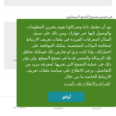
في
فيديو مصنوع للشيخ المنشاوى
نود أن نعلمك باننا وشركاؤنا نقوم بتخزين المعلومات
الواجبي مصطفى
5 مايو 2008
والوصول إليها عبر جهازك، ومن ذلك على سبيل
رد: فيديو مصنوع للشيخ المنشاوى
المثال المعرفات الفريدة في ملفات تعريف الارتباط
لمعالجة البيانات الشخصية. يمكنك الموافقة على
بارك الله فيك وأثابك
اختياراتك، واذا كنت تري او تعارض ذلك فيمكنك تجاهل
تلك الرسالة والمضي قدما فى تصفح الموقع، ولن يؤثر
يرد
ذلك في عملية التصفح التي تجريها. لمعرفة مزيد من
التفاصيل، يرجى الاطلاع على سياسة ملفات تعريف
الارتباط الخاصة بنا من خلال
القراءة والاطلاع على المزيد
أوافق
تسجيل دخول
الرّئيسيّة
المناقشات