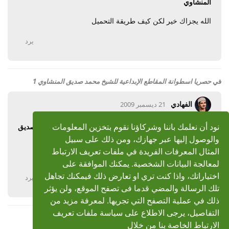
المنشاوي
الله يجزاك خير لكن كيف طريقة التحميل
يرد
في
حصريا اسطوانة المقاطع الإبداعية للشيخ محمد صديق المنشاوي 1
الفهادي
21 ديسمبر 2009
رد: حصريا اسطوانة المقاطع الإبداعية للشيخ محمد صديق
نود أن نعلمك باننا وشركاؤنا نقوم بتخزين المعلومات
المنشاوي 1
والوصول إليها عبر جهازك، ومن ذلك على سبيل
المثال المعرفات الفريدة في ملفات تعريف الارتباط
جزاكم الله خير
لمعالجة البيانات الشخصية. يمكنك الموافقة على
اختياراتك، واذا كنت تري او تعارض ذلك فيمكنك تجاهل
يرد
تلك الرسالة والمضي قدما فى تصفح الموقع، ولن يؤثر
ذلك في عملية التصفح التي تجريها. لمعرفة مزيد من
التفاصيل، يرجى الاطلاع على سياسة ملفات تعريف
الارتباط الخاصة بنا من خلال