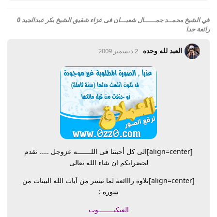
في
الشيخ محمــد جمــــــال شعبـــان فى عزاء شقيق الشيخ بكر عبدالجيد 0
رائعة جدا
العبد لله وحده
2 ديسمبر 2009
[align=center]
الى كل أحبتنا فى اللـــــــه عزوجل ..... نقدم
لحضراتكم ان شاء الله تعالى
[align=center]
تلاوة رااائعة لما تيسر من آيات الله البينات من
سورة :
العنكبــــــــوت