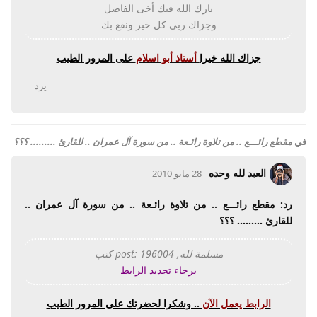
بارك الله فيك أخى الفاضل
وجزاك ربى كل خير ونفع بك
جزاك الله خيرا
أستاذ أبو اسلام
على المرور الطيب
يرد
في
مقطع رائـــع .. من تلاوة رائـعة .. من سورة آل عمران .. للقارئ ......... ؟؟؟
العبد لله وحده
28 مايو 2010
رد: مقطع رائـــع .. من تلاوة رائـعة .. من سورة آل عمران ..
للقارئ ......... ؟؟؟
مسلمة لله, post: 196004 كتب
برجاء تجديد الرابط
الرابط يعمل الآن
.. وشكرا لحضرتك على المرور الطيب