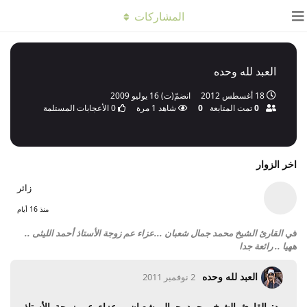
المشاركات
العبد لله وحده
18 أغسطس 2012
انضمّ(ت)
16 يوليو 2009
0
تمت المتابعة
0
شاهد
1
مرة
0
الأعجابات المستلمة
اخر الزوار
زائر
منذ 16 أيام
في
القارئ الشيخ محمد جمال شعبان ...عزاء عم زوجة الأستاذ أحمد الليثى ..
ههيا .. رائعة جدا
العبد لله وحده
2 نوفمبر 2011
رد: القارئ الشيخ محمد جمال شعبان ...عزاء عم زوجة الأستاذ