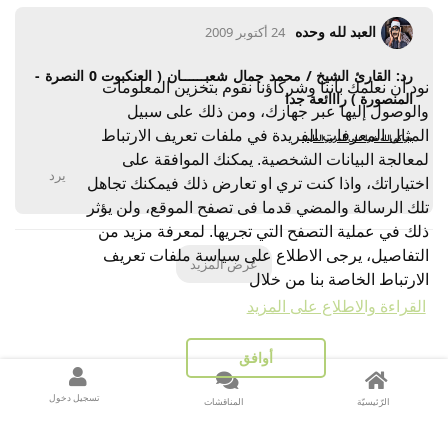
العبد لله وحده
24 أكتوبر 2009
رد: القارئ الشيخ / محمد جمال شعبــــــان ( العنكبوت 0 النصرة -
نود أن نعلمك باننا وشركاؤنا نقوم بتخزين المعلومات
المنصورة ) رااائعة جدا
والوصول إليها عبر جهازك، ومن ذلك على سبيل
المثال المعرفات الفريدة في ملفات تعريف الارتباط
جزاكم الله خيرا على المرور الطيب
لمعالجة البيانات الشخصية. يمكنك الموافقة على
يرد
اختياراتك، واذا كنت تري او تعارض ذلك فيمكنك تجاهل
تلك الرسالة والمضي قدما فى تصفح الموقع، ولن يؤثر
ذلك في عملية التصفح التي تجريها. لمعرفة مزيد من
التفاصيل، يرجى الاطلاع على سياسة ملفات تعريف
عرض المزيد
الارتباط الخاصة بنا من خلال
القراءة والاطلاع على المزيد
أوافق
تسجيل دخول
الرّئيسيّة
المناقشات