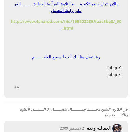
والآن نترك حضراتكم مـــــع التلاوة القرآنية العطرة .........
انقر
على رابط التحميل
http://www.4shared.com/file/159203285/faac5be8/_
0
0
__.html
ربنا تقبل منا انك أنت السميع العليــــــــم
[/align]
[/align]
يرد
في
القارئ الشيخ محمــــد جمــــــــال شعبــــــان 0 النــمـــل 0 تلاوة
رااائـــــعة جدا
العبد لله وحده
2 ديسمبر 2009