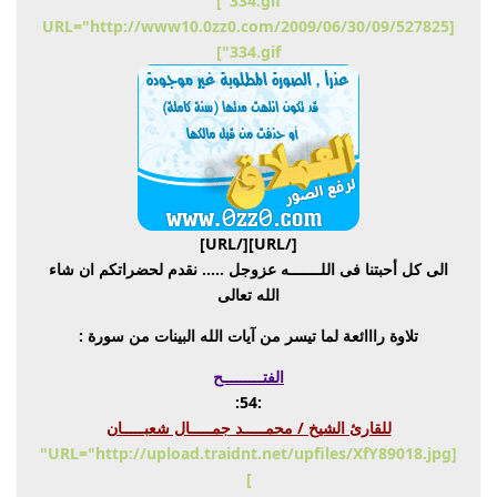
334.gif"]
[URL="http://www10.0zz0.com/2009/06/30/09/527825
334.gif"]
[/URL][/URL]
الى كل أحبتنا فى اللـــــــه عزوجل ..... نقدم لحضراتكم ان شاء
الله تعالى
تلاوة رااائعة لما تيسر من آيات الله البينات من سورة :
الفتـــــــــح
:54:
للقارئ الشيخ / محمـــــد جمـــــال شعبـــــان
[URL="http://upload.traidnt.net/upfiles/XfY89018.jpg"
]