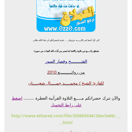
الى كل أحبتنا فى اللـــــــه عزوجل ..... نقدم لحضراتكم ان شاء الله تعالى
مقطع رائــــــع من تلاوة رااائعة لما تيسر من آيات الله البينات من سورة
:
الفتـــــــــح وقصار السور
من روائــــــــــع
2010
للقارئ الشيخ / محمـــــد جمـــــال شعبـــــان
2
/
1
والآن نترك حضراتكم مـــــع التلاوة القرآنية العطرة .........
اضغط
على رابط التحميل
http://www.4shared.com/file/200604546/28ec5e06/___
_.html