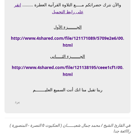
والآن نترك حضراتكم مـــــع التلاوة القرآنية العطرة .........
انقر
على رابط التحميل
الجـــــــزء الأول
http://www.4shared.com/file/121171089/5709e2e6/
0
0
.
html
الجـــــــزء الثـــــانى
http://www.4shared.com/file/121138195/ceee1cf1/
0
0
.
html
ربنا تقبل منا انك أنت السميع العليــــــــم
يرد
في
القارئ الشيخ / محمد جمال شعبــــــان ( العنكبوت 0 النصرة - المنصورة )
رااائعة جدا