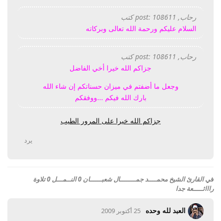
رحاب, post: 108611 كتب
السلام عليكم ورحمة الله تعالى وبركاته
رحاب, post: 108611 كتب
جزاكم الله خيرا أخي الفاضل
وجعل ما أضفتم في ميزان حسناتكم إن شاء الله
بارك الله فيكم ...ووفقكم
جزاكم الله خيرا على المرور الطيب
يرد
في
القارئ الشيخ محمــــد جمــــــــال شعبــــــان 0 النــمـــل 0 تلاوة
رااائـــــعة جدا
العبد لله وحده
25 أكتوبر 2009