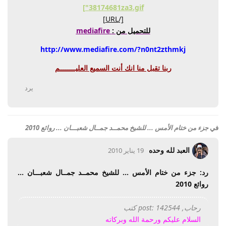
38174681za3.gif"]
[/URL]
للتحميل من :
mediafire
http://www.mediafire.com/?n0nt2zthmkj
ربنا تقبل منا انك أنت السميع العليــــــــم
يرد
في
جزء من ختام الأمس ... للشيخ محمــد جمــال شعبـــان ... روائع 2010
العبد لله وحده
19 يناير 2010
رد: جزء من ختام الأمس ... للشيخ محمــد جمــال شعبـــان ...
روائع 2010
رحاب, post: 142544 كتب
السلام عليكم ورحمة الله وبركاته