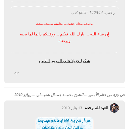
رحاب, post: 142544 كتب
جزاكم الله خيرا أخي الفاضل على ما أضفتم في ميزان حسناتكم
إن شاء الله ....بارك الله فيكم ...ووفقكم دائما لما يحبه
ويرضاه
شكرا جزيلا على المرور الطيب
يرد
في
جزء من ختام الأمس ... للشيخ محمــد جمــال شعبـــان ... روائع 2010
العبد لله وحده
13 يناير 2010