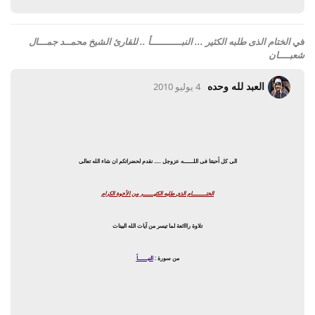
في
الختام الذى طلبه الكثير ... النبـــــــــــأ .. للقارئ الشيخ محمــد جمـــال
شعبــــان
العبد لله وحده
4 يوليو 2010
الى كل أحبتنا فى اللـــــــه عزوجل ..... نقدم لحضراتكم ان شاء الله تعالى
الختــــــــــام الذى طلبه الكثيــــــــر من الأخوة الكرام
تلاوة رااائعة لما تيسر من آيات الله البينات
من سورة :
النبـــــــأ