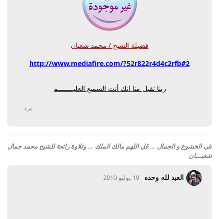
فضيلة الشيخ / محمد شعبان
http://www.mediafire.com/?52r822r4d4c2rfb#2
ربنا تقبل منا انك أنت السميع العليــــــــم
يرد
في
الخشوع و الجمال ... قل اللهم مالك الملك ... وتلاوة رائعة للشيخ محمد جمال
شعبـــان
العبد لله وحده
19 يوليو 2010