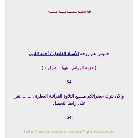
للقارئ الشيخ / محمـــــد جمـــــال شعبـــــان
خميس عم زوجة
الأستاذ الفاضل / أحمد الليثى
(
عزبة الهوانم
-
ههيا
-
شرقيـة
)
:54:
والآن نترك حضراتكم مـــــع التلاوة القرآنية العطرة .........
انقر
على رابط التحميل
:54:
http://www.mediafire.com/?qkmfczdzwyz