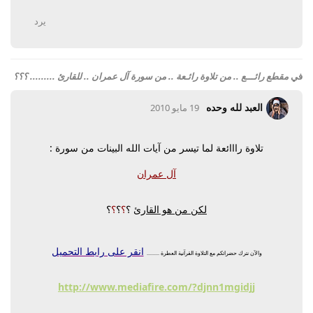
يرد
في
مقطع رائـــع .. من تلاوة رائـعة .. من سورة آل عمران .. للقارئ ......... ؟؟؟
العبد لله وحده
19 مايو 2010
تلاوة رااائعة لما تيسر من آيات الله البينات من سورة :
آل عمران
لكن من هو القارئ
؟
؟
؟
؟
؟
انقر على رابط التحميل
والآن نترك حضراتكم مع التلاوة القرآنية العطرة .........
http://www.mediafire.com/?djnn1mgidjj