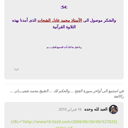
:54:
والشكر موصول الى
الأستاذ محمد عادل الشحات
الذى أمدنا بهذه
التلاوة القرآنية
ربنا تقبل منا انك أنت السميع العليــــــــم
يرد
في
استمع الى أواخر سورة الفتح ... والحكم لك ... الشيخ محمد شعبــــان ...
رااائعة
العبد لله وحده
16 فبراير 2010
[URL="http://www10.0zz0.com/2009/06/30/09/527825