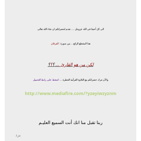
الى كل أحبتنا فى الله عزوجل ..... نقدم لحضراتكم ان شاء الله تعالى
هذا المقطع الرائع ... من سورة
:
الفرقان
لكن من هو القارئ ...
؟
؟
؟
والآن نترك حضراتكم مع التلاوة القرآنية العطرة ....
اضغط على رابط التحميل
http://www.mediafire.com/?yzeyiwzyznm
ربنا تقبل منا انك أنت السميع العليـم
يرد