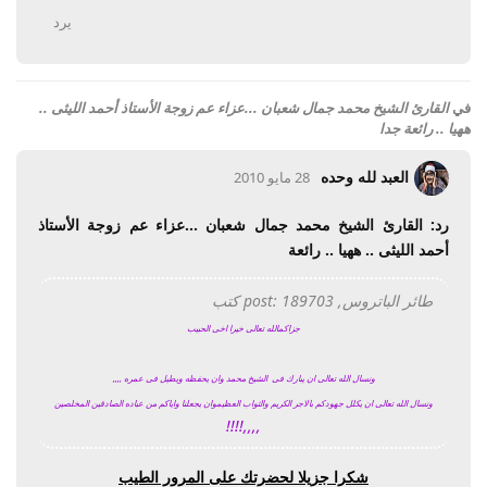
يرد
في
القارئ الشيخ محمد جمال شعبان ...عزاء عم زوجة الأستاذ أحمد الليثى ..
ههيا .. رائعة جدا
العبد لله وحده
28 مايو 2010
رد: القارئ الشيخ محمد جمال شعبان ...عزاء عم زوجة الأستاذ
أحمد الليثى .. ههيا .. رائعة
طائر الباتروس, post: 189703 كتب
جزاكم
الله تعالى خيرا اخى الحبيب
ونسال الله تعالى ان يبارك فى
الشيخ محمد وان يحفظه ويطيل فى عمره
,,,,
ونسال الله تعالى ان يكلل جهودكم بالاجر الكريم والثواب العظيم
وان يجعلنا واياكم من عباده الصادقين المخلصين
,,,,!!!!
شكرا جزيلا لحضرتك على المرور الطيب