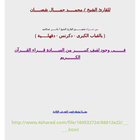
للقارئ الشيخ / محمـــــد جمـــــال شعبـــــان
من عـــــزاء
شقيـــــــــق القارئ الشيخ / بكـــــــر عبدالجيد
(
بالقباب الكبرى
-
دكرنس
-
دقهلـــــية
)
فـــــــى وجود لفيف كبيـــــــر من الســـــادة قــــراء القــــرآن
الكـــــــريم
وهـــذا مقطع قصير للتعريف بالتلاوة
http://www.4shared.com/file/160532724/88812e22/___
___.html