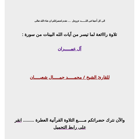
الى كل أحبتنا فى اللـــــــه
عزوجل
..... نقدم لحضراتكم ان شاء الله تعالى
تلاوة رااائعة لما تيسر من آيات الله البينات من سورة :
آل عمـــــران
للقارئ الشيخ / محمـــــد جمـــــال شعبـــــان
والآن نترك حضراتكم مـــــع التلاوة القرآنية العطرة .........
انقر
على رابط التحميل