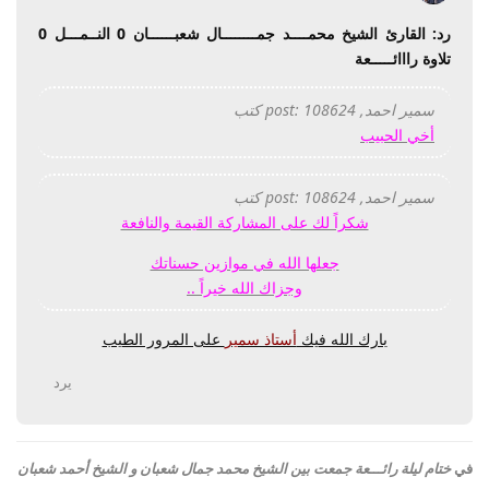
رد: القارئ الشيخ محمــــد جمــــــــال شعبــــــان 0 النــمـــل 0
تلاوة رااائـــــعة
سمير احمد, post: 108624 كتب
أخي الحبيب
سمير احمد, post: 108624 كتب
شكراً لك على المشاركة القيمة والنافعة
جعلها الله في موازين حسناتك
وجزاك الله خيراً ..
بارك الله فيك
أستاذ سمير
على المرور الطيب
يرد
في
ختام ليلة رائـــعة جمعت بين الشيخ محمد جمال شعبان و الشيخ أحمد شعبان