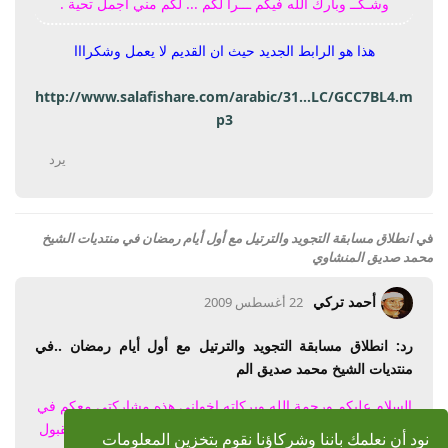
وشـكــ وبارك الله فيكم ـــرا لكم ... لكم مني أجمل تحية .
هذا هو الرابط الجديد حيث ان القديم لا يعمل وشكرااا
http://www.salafishare.com/arabic/31...LC/GCC7BL4.m
p3
يرد
في
انطلاق مسابقة التجويد والترتيل مع أول أيام رمضان في منتديات الشيخ
محمد صديق المنشاوي
أحمد تركي
22 أغسطس 2009
رد: انطلاق مسابقة التجويد والترتيل مع أول أيام رمضان ..في
منتديات الشيخ محمد صديق الم
السلام عليكم ورحمة الله وبركاته إخوانى هذه مشاركتي معكم في
المسابقه وهي ستكون في فرع الترتيل أسأل الله لي ولكم القبول
نود أن نعلمك باننا وشركاؤنا نقوم بتخزين المعلومات