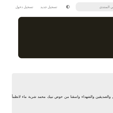
تسجيل جديد
تسجيل دخول
ين والصديقين والشهداء واسقنا من حوض نبيك محمد شربة ماء لانظمأ
يرد