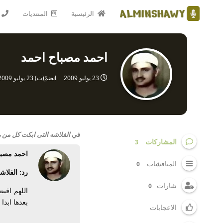
الرئيسية
المنتديات
احمد مصباح احمد
23 يوليو 2009
انضمّ(ت)
23 يوليو 2009
في
الفلاشه التى ابكت كل من رأه
المشاركات
3
احمد مصبا
المناقشات
0
رد: الفلاش
شارات
0
اللهم اقب
بعدها ابدا
الاعجابات