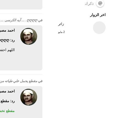
ذكرك
اخر الزوار
في
ღღღღ. ... آيه الكرسى ... .ღღღღ
زائر
احمد مصبا
2 مايو
رد: ღღღღ. ... آيه الكرسى ... .ღღღღ
اللهم احف
في
مقطع يحمل علي طياته من 
احمد مصبا
رد: مقطع 
مقطع تخشع 