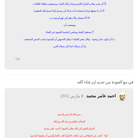
2/ أن يتدبر معاني القرآن الكريم ويتذكر بآياته البينات ويستهدي بعظاته البالغات .
3/ أن لا يقطع قراءته لمحادثة أحد ما إلا بأن يصدق أولا (صدق الله العظيم )
4/ ألا يضحك وألا ينظر إلي لهو أو يعبث به .
ويستحب أن :
أ
/ يستقبل القبلة ويجلس كجلسة التشهد في الصلا .
ب/ أن يكون علي وضوء . وقال بعض العلما ء وقيل الجمهور أن الوضوء واجب للمس المصحف .
ج/ أن يستاك كما كان يستاك النبي .
يرد
في
مع العودة من جديد إن شاء الله
احمد عامر محمد
8 مارس 2012
بسم الله الرحمن الرحيم
السلام عليكم ورحمة الله وبركاته
أخوكم الفقير إلي الله تعالي الشيخ / أحمد عامر محمد
أولا : أعتذر عن انقطاعي عن حلقات (اقرأوا كتاب الله) وأتمني أن تقبلوا اعتذاري