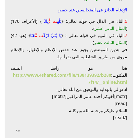
الإدغام الجائز في المتجانسين عند حفص
6.
الثاء في الذال في قوله تعالى: ﴿
يَلْهَ
ث ذَّ
لِكَ
﴾ (الأعراف 176)
(
المثال الثاني عشر
).
7.
الباء في الميم في قوله تعالى : ﴿
يَا بُنَيَّ ارْكَ
ب مَّ
عَنَا
﴾ (هود 42)
(
المثال الثالث عشر
).
في هذين الموضعين يجوز عند حفص الإدغام والإظهار. والإدغام
مروي من طريق الشاطبية التي نفرأ بها.
هذا هو رابط الملف
المكتوب:
http://www.4shared.com/file/138139392/b280
7f14/__online.html
ادعو لي بالهداية والتوفيق من الله تعالي.
[motr]أخوكم أحمد عامر المراكبي[/motr]
[read]
السلام عليكم ورحمة الله وبركاته
[/read]
يرد