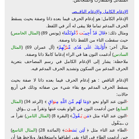
الإدغام الكامل والإدغام الناقــصـ
الإدغام الكامل: هو إدغام الحرف فيما بعده ذاتا وصفة بحيث يسقط
الحرف المدغم تماما فلا يبقى له أثر في اللفظ.
ومثال ذلك: ﴿
قَالَ قَدْ أُجِيبـَ
ت دَّ
عْوَتُكُمَا
﴾ (يونس 89) (
المثال الخامس
)
حيث سقطت التاء من اللفظ ذاتا وصفة.
مثال آخر: ﴿
أُوْلَـئِكَ عَلَى هُدًى مِّ
ن
رَّ
بِّهِمْ
﴾ (آل عمران 69) (
المثال
السادس
) أدغمت النون هنا في الراء إدغاما كاملا ذاتا وصفة.
ملاحظة: يشار إلى الإدغام الكامل في رسم المصاحف بتعرية
الحرف المدغم من السكون وتشديد الحرف المدغم فيه.
الإدغام الناقص : هو إدغام الحرف فيما بعده ذاتا لا صفة بحيث
يسقط الحرف المدغم مع بقاء شيء من صفاته وذلك في أربع
حالات:
-
النون عند الواو نحو ﴿
وَمَا لَهُم مِّنَ اللّهِ مِ
ن
وَ
اقٍ
﴾ (الرعد 34) (
المثال
السابع
) حين أدغمت النون في الواو بقيت غنتها وتقرأ مِــ ن ــوَاق
-
النون عند الياء مثل ﴿
مَ
ن يَـ
قُولُ
﴾ (البقرة 8) (
المثال الثامن
) تقرأ مـ
ن ــيـَقُول
-
الطاء عند التاء مثل ﴿
لَئِن بَسَ
طتَ
﴾ (المائدة 28) (
المثال التاسع
)
حين أدغمت الطاء في التاء بقي إطباقها واستعلاؤها. ويلاحظ هنا أن