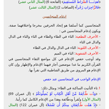
﴿
اهدِنَــــا ال
صِّ
رَاطَ المُستَقِيمَ
﴾ (الفاتحة 6) (
المثال الثاني عشر
)
﴿
فَال
زَّ
اجِرَاتِ زَجْراً
﴾ (الصافات 2) (
المثال الثالث عشر
)
إدغام المتجانسين
المتجانسين كما أسلفنا هو إتحاد الحرفين مخرجا واختلافهما صفة.
ويكون إدغام المتجانسين في :
-
الأحرف النطعية
: التاء في الطاء والطاء في التاء والتاء في الدال
والدال في التاء
-
الأحرف اللثوية
: الثاء في الذال والذال في الظاء
-
الأحرف الشفوية
: الباء في الميم
وقد أوجب حفص الإدغام في كل مواضع التقاء المتجانسين في
القرآن الكريم ما عدا موضعين أجاز فيهما الإدغام والإظهار وإن كان
الإدغام هو المروي من طريق الشاطبية التي نقرأ بها.
الإدغام الواجب في المتجانسين عند حفص
1.
تاء التأنيث الساكنة في الطاء: ومثال ذلك:
- ﴿
وَدَّ
ت طَّـ
آئِفَةٌ مِّنْ أَهْلِ الْكِتَابِ لَوْ يُضِلُّونَكُمْ
﴾ (آل عمران 69)
(
المثال الأول
) وتُقرأ ودطّائفة وهذا من الإدغام الكامل كما رأينا.
- ﴿
إِذْ هَمَّ
ت طَّـ
آئِفَتَانِ مِنكُمْ أَن تَفْشَلاَ
﴾ (آل عمران 122) (
المثال