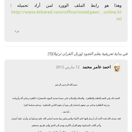
وهذا هو رابط الملف الوورد لمن أراد تحميله :
http://www.4shared.com/office/nnzeEgew/__online.ht
ml
يرد
في
بداية تعريفية بعلم التجود (ورتل القران ترتيلا)(1)
احمد عامر محمد
12 مارس 2012
بسم الله الرحمن الرحيم
الحمد لله ولي النعم الباطنة والظاهرة . والصلاة والسلام علي سيدنا محمد المؤيد بالمعجزات الباهرة وعلي آله وأزواجه
وذريته الطاهرة وعلي من تبعهم بإحسان إلي يوم أن يقوم الناس بالساهرة . وسلم تسليما كثيرا .
...أما بعد...
فقد شرف الله هذه الأمة بأن أرسل إليها خاتم الأنبياء والمرسلين نبينا محمد (صلي الله عليه وسلم) بل وأنزل عليه أشرف
وآخر الكتب السماوية وهو القرآن الكريم يهدي إلي الحق وإلي طريق مستقيم.
فيسر تلاوته وحفظه (ولقد يسرنا القرآن للذكر فهل من مدكر)