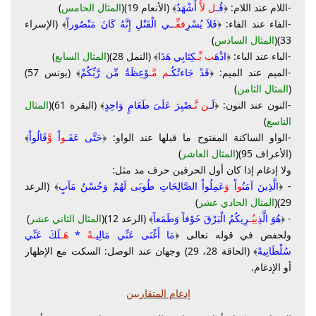
-اللام عند اللام: ﴿
قُـ
ل لاَّ
أَشْهَدُ
﴾ (الأنعام 19)(
المثال الخامس
)
-الفاء عند الفاء: ﴿
فَلاَ يُسْرِ
ف
فِّـ
ـي الْقَتْلِ إِنَّهُ كَانَ مَنْصُوراً
﴾ (الإسراء
33)(
المثال السادس
)
-الباء عند الباء: ﴿
اذْهَ
ب بِّـ
كِتَابِي هَذَا
﴾ (النمل 28)(
المثال السابع
)
-الميم عند الميم: ﴿
قَدْ جَاءتْكُـ
م مَّـ
وْعِظَةٌ مِّن رَّبِّكُمْ
﴾ (يونس 57)
(
المثال الثامن
)
-النون عند النون: ﴿
لَـ
ن نَّـ
صْبِرَ عَلَىَ طَعَامٍ وَاحِدٍ
﴾ (البقرة 61)(
المثال
التاسع
)
-الواو الساكنة المفتوح ما قبلها عند الواو: ﴿
حَتَّى عَفَـ
و
اْ
وَّ
قَالُواْ
﴾
(الأعراف 95)(
المثال العاشر
)
ولا إدغام إذا كان أول الحرفين حرف مد مثل:
- ﴿
الَّذِينَ آمَنُ
و
اْ
وَ
عَمِلُواْ الصَّالِحَاتِ طُوبَى لَهُمْ وَحُسْنُ مَآبٍ
﴾ (الرعد
29)(
المثال الحادي عشر
)
- ﴿
هُوَ الَّذِ
ي
يُـ
رِيكُمُ الْبَرْقَ خَوْفاً وَطَمَعاً
﴾ (الرعد 12)(
المثال الثاني عشر
)
ولحفص في قوله تعالى ﴿
مَا أَغْنَى عَنِّي مَالِي
ـهْ
*
هَـ
لَكَ عَنِّي
سُلْطَانِيهْ
﴾ (الحاقة 28، 29) وجهان عند الوصل: السكت مع الإظهار
أو الإدغام.
إدغام المتقاربين