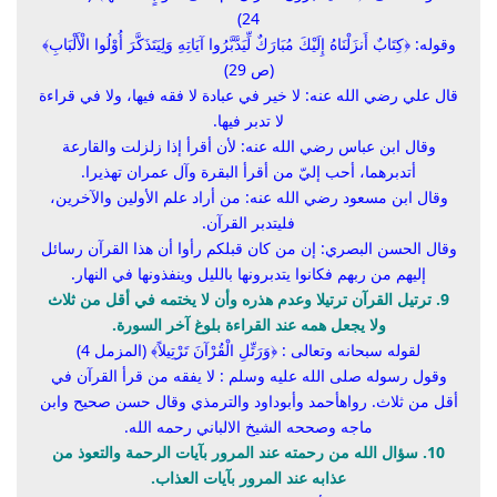
24)
وقوله: ﴿
كِتَابٌ أَنزَلْنَاهُ إِلَيْكَ مُبَارَكٌ لِّيَدَّبَّرُوا آيَاتِهِ وَلِيَتَذَكَّرَ أُوْلُوا الْأَلْبَابِ
﴾
(ص 29)
قال علي رضي الله عنه: لا خير في عبادة لا فقه فيها، ولا في قراءة
لا تدبر فيها.
وقال ابن عباس رضي الله عنه: لأن أقرأ إذا زلزلت والقارعة
أتدبرهما، أحب إليّ من أقرأ البقرة وآل عمران تهذيرا.
وقال ابن مسعود رضي الله عنه: من أراد علم الأولين والآخرين،
فليتدبر القرآن.
وقال الحسن البصري: إن من كان قبلكم رأوا أن هذا القرآن رسائل
إليهم من ربهم فكانوا يتدبرونها بالليل وينفذونها في النهار.
9. ترتيل القرآن ترتيلا وعدم هذره وأن لا يختمه في أقل من ثلاث
ولا يجعل همه عند القراءة بلوغ آخر السورة.
لقوله سبحانه وتعالى : ﴿
وَرَتِّلِ الْقُرْآنَ تَرْتِيلاً
﴾ (المزمل 4)
وقول رسوله صلى الله عليه وسلم :
لا يفقه من قرأ القرآن في
أقل من ثلاث
. رواهأحمد وأبوداود والترمذي وقال حسن صحيح وابن
ماجه وصححه الشيخ الالباني رحمه الله.
10. سؤال الله من رحمته عند المرور بآيات الرحمة والتعوذ من
عذابه عند المرور بآيات العذاب.