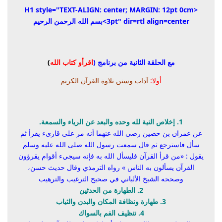
<H1 style="TEXT-ALIGN: center; MARGIN: 12pt 0cm
3pt" dir=rtl align=center>
بسم الله الرحمن الرحيم
مع الحلقة الثانية من برنامج (
اقرأو كتاب الله
)
أولا:
آداب وسنن تلاوة القرآن الكريم
1
. إخلاص النية لله وحده والبعد عن الرياء والسمعة.
عن عمران بن حصين رضي الله عنهما أنه مر على قارىء يقرأ ثم
سأل فاسترجع ثم قال سمعت رسول الله صلى الله عليه وسلم
يقول :
«من قرأ القرآن فليسأل الله به فإنه سيجيء أقوام يقرؤون
القرآن يسألون به الناس »
رواه الترمذي وقال حديث حسن،
وصححه الشيخ الألباني في صحيح الترغيب والترهيب
2. الطهارة من الحدثين
3. طهارة ونظافة المكان والبدن والثياب
4. تنظيف الفم بالسواك