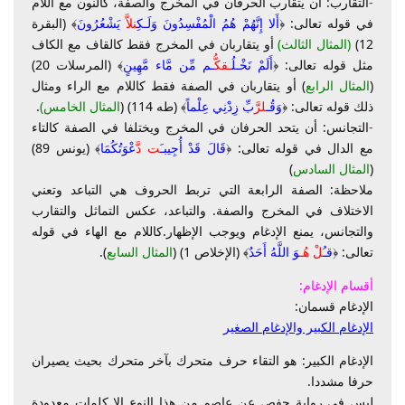
-
التقارب: أن يتقارب الحرفان في المخرج والصفة، كالنون مع اللام
في قوله تعالى: ﴿
أَلا إِنَّهُمْ هُمُ الْمُفْسِدُونَ وَلَـكِ
ن
لا
َّ يَشْعُرُونَ
﴾ (البقرة
12)
(المثال الثالث)
أو يتقاربان في المخرج فقط كالقاف مع الكاف
مثل قوله تعالى: ﴿
أَلَمْ نَخْـلُ
ـقكُّ
ـم مِّن مَّاء مَّهِينٍ
﴾ (المرسلات 20)
(
المثال الرابع
) أو يتقاربان في الصفة فقط كاللام مع الراء ومثال
ذلك قوله تعالى: ﴿
وَقُـ
ل
رَّ
بِّ زِدْنِي عِلْماً
﴾ (طه 114) (
المثال الخامس)
.
-
التجانس: أن يتحد الحرفان في المخرج ويختلفا في الصفة كالتاء
مع الدال في قوله تعالى: ﴿
قَالَ قَدْ أُجِيبـَ
ت دَّ
عْوَتُكُمَا
﴾ (يونس 89)
(
المثال السادس
)
ملاحظة: الصفة الرابعة التي تربط الحروف هي التباعد وتعني
الاختلاف في المخرج والصفة. والتباعد، عكس التماثل والتقارب
والتجانس، يمنع الإدغام ويوجب الإظهار.كاللام مع الهاء في قوله
تعالى: ﴿
قـُ
لْ هُـ
وَ اللَّهُ أَحَدٌ
﴾ (الإخلاص 1) (
المثال السابع
).
أقسام الإدغام:
الإدغام قسمان:
الإدغام الكبير والإدغام الصغير
الإدغام الكبير: هو التقاء حرف متحرك بآخر متحرك بحيث يصيران
حرفا مشددا.
ليس في رواية حفص عن عاصم من هذا النوع إلا كلمات معدودة