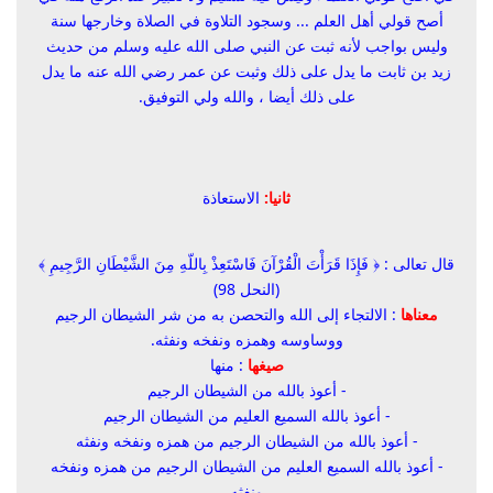
أصح قولي أهل العلم ... وسجود التلاوة في الصلاة وخارجها سنة
وليس بواجب لأنه ثبت عن النبي صلى الله عليه وسلم من حديث
زيد بن ثابت ما يدل على ذلك وثبت عن عمر رضي الله عنه ما يدل
على ذلك أيضا ، والله ولي التوفيق.
ثانيا:
الاستعاذة
قال تعالى : ﴿
فَإِذَا قَرَأْتَ الْقُرْآنَ فَاسْتَعِذْ بِاللّهِ مِنَ الشَّيْطَانِ الرَّجِيمِ
﴾
(النحل 98)
معناها
: الالتجاء إلى الله والتحصن به من شر الشيطان الرجيم
ووساوسه وهمزه ونفخه ونفثه.
صيغها
: منها
- أعوذ بالله من الشيطان الرجيم
- أعوذ بالله السميع العليم من الشيطان الرجيم
- أعوذ بالله من الشيطان الرجيم من همزه ونفخه ونفثه
- أعوذ بالله السميع العليم من الشيطان الرجيم من همزه ونفخه
ونفثه