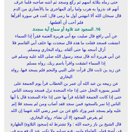
حتى رماه بثلاثة اسهم ثم ركع وسجد ثم انتبه صاحبه فلما عرف
أنهم قد نذروا به هرب ولما رأى المهاجري ما بالأنصاري من الدم
قال سبحان الله ألا انبهتني أول ما رمى قال:
كنت في سورة أقرأها
فلم أحب أن أقطعها
.
16. السجود عند تلاوة أو سماع آية سجدة.
عن أبي رافع قال صليت مع أبي هريرة العتمة فقرأ إذا السماء
انشقت فسجد فقلت ما هذه قال سجدت بها خلف أبي القاسم فلا
أزال أسجد بها حتى ألقاه. رواه البخاري ومسلم.
عن أبي هريرة أنه قال سجد رسول الله صلى الله عليه وسلم في
إذا السماء انشقت واقرأ باسم ربك. رواه مسلم
عن زيد بن ثابت قال قرأت على النبي والنجم فلم يسجد فيها. رواه
البخاري
عن ربيعه بن عبد الله أن عمر بن الخطاب قرأ يوم الجمعة على
المنبر بسورة النحل حتى إذا جاء السجدة نزل فسجد وسجد الناس
حتى إذا كانت الجمعة القابلة قرأ بها حتى إذا جاء السجدة قال يا أيها
الناس إنا نمر بالسجود فمن سجد فقد أصاب ومن لم يسجد فلا إثم
عليه ولم يسجد عمر وزاد نافع عن بن عمر رضي الله عنهما إن الله
لم يفرض السجود إلا أن نشاء. رواه البخاري.
قال الشيخ بن باز رحمه الله : ولا تشترط له (سجود التلاوة) الطهارة
في أصح قولي العلماء وليس فيه تسليم ولا تكبير عند الرفع منه في