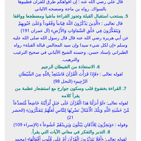
قال علي رضي الله عنه : إن أفواهكم طرق للقرآن فطيبوها
بالسواك. رواه بن ماجة وصصحه الالباني
5. يستحب استقبال القبلة وتجوز القراءة ماشيا ومضطجعا وواقفا
قال تعاليى : ﴿
الَّذِينَ يَذْكُرُونَ اللّهَ قِيَاماً وَقُعُوداً وَعَلَىَ جُنُوبِهِمْ
وَيَتَفَكَّرُونَ فِي خَلْقِ السَّمَاوَاتِ وَالأَرْضِ
﴾
(آل عمران 191)
عن أبي هريرة رضي الله عنه قال قال رسول الله صلى الله عليه
وسلم «
إن لكل شيء سيدا وإن سيد المجالس قبالة القبلة
» رواه
الطبراني بإسناد حسن، وحسنه الشيخ الألباني في صحيح الترغيب
والترهيب.
6. الاستعاذة من الشيطان الرجيم
لقوله تعالى : ﴿
فَإِذَا قَرَأْتَ الْقُرْآنَ فَاسْتَعِذْ بِاللّهِ مِنَ الشَّيْطَانِ
الرَّجِيمِ
﴾ (النحل 98)
7. القراءة بخشوع قلب وسكون جوارح مع استشعار عظمة من
يقرأ كلامه
لقوله تعالى: ﴿
لَوْ أَنزَلْنَا هَذَا الْقُرْآنَ عَلَى جَبَلٍ لَّرَأَيْتَهُ خَاشِعاً مُّتَصَدِّعاً
مِّنْ خَشْيَةِ اللَّهِ وَتِلْكَ الْأَمْثَالُ نَضْرِبُهَا لِلنَّاسِ لَعَلَّهُمْ يَتَفَكَّرُونَ
﴾ (الحشر
21)
وقوله : ﴿
وَيَخِرُّونَ لِلأَذْقَانِ يَبْكُونَ وَيَزِيدُهُمْ خُشُوعاً
﴾ (الإسراء 109)
8. التدبر والتفكر في معاني الآيات التي يقرأ.
لقوله تعالى: ﴿
أَفَلَا يَتَدَبَّرُونَ الْقُرْآنَ أَمْ عَلَى قُلُوبٍ أَقْفَالُهَا
﴾ (محمد