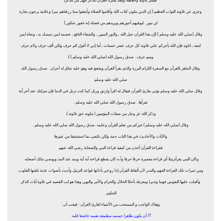
وجزي عن تلاوته الثواب العظيم ( إن الذين يتلون كتاب الله وأقاموا الصلاة وأنفقوا مما رزقناهم سرا وعلانية يرجون تجارة
لن تبور . ليوفيهم أجورهم ويزيدهم من فضله إنه غفور شكور )
وقال (صلي الله عليه وسلم ) {إن هذا القرآن حبل الله , والنور المبين , والشفاء النافع , عصمة لمن تمسك به , ونجاة لمن
اتبعه , اتلوه فإن الله يأجركم علي تلاوته كل حرف عشر حسنات , أما إني لا أقول الم حرف ولكن ألف حرف ولام حرف
وميم حرف . صدق رسول الله (صلي الله عليه وسلم ) }
وقال الماهر بالقرآن مع السفرة الكرام البررة والذي يقرأ القرآن ويتتعتع فيه وهو عليه شاق له أجران . صدق رسول الله
صلي الله عليه وسلم
وقال صلي الله عليه وسلم يؤتي بقارئ القرآن فيقال له اقرأ وارتق ورتل كما كنت ترتل في الدنيا فإن منزلتك عند آخر آية
تقرأها . صدق رسول الله صلي الله عليه وسلم .
وذكر الله عز وجل من صفات المؤمنين ( يتلونه حق تلاوته ).
وقال (صلي الله عليه وسلم ) خيركم من تعلم القرآن وعلمه .صدق رسول الله صلي الله عليه وسلم .
والآيات والأحاديث في هذا الباب جمة ولكن نكتفي بما استنشقنا من عبيرها
فقراءة القرآن أخذن من كيفية قراءة النبي والصحابة رضي الله عنهم
وكان النبي يقرأترتيلا أي قراءة مفسرة حرفا حرفا وأ،ه كان يقطع قراءته آية آية ويمد عند المد ويوصي بذلك أصحابه .
ومن ثمرات تلك القراءة الفهم والتدبر لأن ألفاظ القرآن إذا روعي بأدائها قواعد الترتيل وأديت بأصوات عذبة تلقتها القلوب
وأقبلت عليها النفوس فهما وتدبرا ومعرفة بأحكا الحلال والحرام والأمر والنهي وهذا هو لب القصيد في تلاوة آيات الذكر
الحكيم .
وهناك الواجب و المستحب من الأشياء لقارئ القرآن : فيجب أن :
1/
أن يكون طاهرا جسمه مطمئنة نفسه خاشعا قلبه .