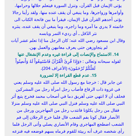
يؤتى الإيمان قبل القرآن، وتنزل السورة فيتعلم حلالها وحرامها،
وأوامرها وزواجرها، وما ينبغي أن يقف عنده منها، ولقد رأينا رجالا
يؤتى أحدهم القرآن قبل الإيمان، فيقرأ ما بين فاتحة الكتاب الى
خاتمته لا يدري ما آمره وما زاجره، وما ينبغي أن يقف عنده، ينثره
نثر الدّقل ـ أي رديء التمر ويابسه
وقال ابن مسعود رضي الله عنه: كان الرجل منا إذا تعلم عشر آيات
لم يتجاوزهن حتى يعرف معانيهن والعمل بهن.
14. الاستماع والإنصات إلى قراءة غيره وعدم الإنشغال عنها
لقوله سبحانه وتعالى : ﴿
وَإِذَا قُرِئَ الْقُرْآنُ فَاسْتَمِعُواْ لَهُ وَأَنصِتُواْ
لَعَلَّكُمْ تُرْحَمُونَ
﴾ (الأعراف 204).
15. عدم قطع القراءة إلا لضرورة
عن جابر قال : خرجنا مع رسول الله صلى الله عليه وسلم يعني
في غزوة ذات الرقاع فأصاب رجل امرأة رجل من المشركين
فحلف أن لا انتهي حتى أهريق دما في أصحاب محمد فخرج يتبع أثر
النبي صلى الله عليه وسلم فنزل النبي صلى الله عليه وسلم منزلا
فقال من رجل يكلؤنا فانتدب رجل من المهاجرين ورجل من
الأنصار فقال كونا بفم الشعب قال فلما خرج الرجلان إلى فم
الشعب اضطجع المهاجري وقام الأنصاري يصلي وأتى الرجل فلما
رأى شخصه عرف أنه ربيئة للقوم فرماه بسهم فوضعه فيه فنزعه