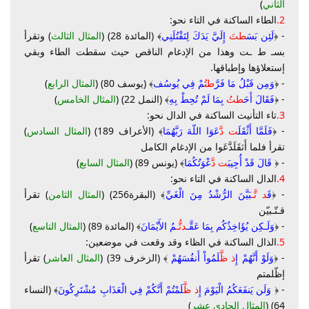
الثاني
)
2.
الطاء الساكنة في التاء نحو:
- ﴿
لَئِن بَسَ
طتَ
إِلَيَّ يَدَكَ لِتَقْتُلَنِي
﴾ (المائدة 28) (
المثال الثالث
) وتقرأ
بسـ ط ـت وهذا من الإدغام الناقص حيث سقطت الطاء وبقي
إستعلاؤها وإطباقها.
- ﴿
وَمِن قَبْلُ مَا فَرَّ
طتُ
مْ فِي يُوسُف
﴾ (يوسف 80) (
المثال الرابع
)
- ﴿
فَقَالَ أَحَ
طتُ
بِمَا لَمْ تُحِطْ بِهِ
﴾ (النمل 22) (
المثال الخامس
)
3.
تاء التأنيث الساكنة في الدال نحو:
- ﴿
فَلَمَّا أَثْقَلَ
ت دَّ
عَوَا اللّهَ رَبَّهُمَا
﴾ (الأعراف 189) (
المثال السادس
)
تقرأ فلما أَثقَلَدَّعَوا من الإدغام الكامل
- ﴿
قَالَ قَدْ أُجِيبَ
ت دَّ
عْوَتُكُمَا
﴾ (يونس 89) (
المثال السابع
)
4.
الدال الساكنة في التاء نحو:
- ﴿
قَ
د تَّـ
بَيَّنَ الرُّشْدُ مِنَ الْغَيِّ
﴾ (البقرة256) (
المثال الثامن
) تقرأ
قـتّـبيّن
- ﴿
وَلَـكِن يُؤَاخِذُكُم بِمَا عَقَّـ
دتُّـ
مُ الأَيْمَانَ
﴾ (المائدة 89) (
المثال التاسع
)
5.
الذال الساكنة في الظاء وقد وقعت في موضعين:
- ﴿
وَلَوْ أَنَّهُمْ إِ
ذ ظَّ
لَمُواْ أَنفُسَهُمْ
﴾ (الزخرف 39) (
المثال العاشر
) تقرأ
إظّلمتم
- ﴿
وَلَن يَنفَعَكُمُ الْيَوْمَ إِ
ذ ظَّ
لَمْتُمْ أَنَّكُمْ فِي الْعَذَابِ مُشْتَرِكُونَ
﴾ (النساء
64) (
المثال الحادي عشر
)