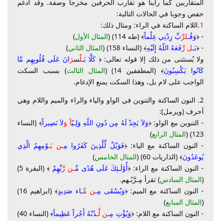
المتقاربين كما رأينا هو تقارب الحرفين مخرجا وصفة. وقد أدغم
حفص وجوبا في الحالات التالية:
1.
اللام الساكنة في الراء: ومثال ذلك:
- ﴿
وَقُـ
ل
رَّ
بِّ زِدْنِي عِلْماً
﴾ (طه 114) (
المثال الأول
)
- ﴿
بَـ
ل رَّ
فَعَهُ اللّهُ إِلَيْهِ
﴾ (النساء 158) (
المثال الثاني
)
ولا يُستثنى من ذلك إلا قوله تعالى: ﴿
كَلَّا بَـ
لْ
س
رَ
انَ عَلَى قُلُوبِهِم مَّا
كَانُوا يَكْسِبُونَ
﴾ (المطففين 14) (
المثال الثالث
) بسبب السكت
الواجب على لام بل، وهذا السكت يمنع الإدغام.
2. النون الساكنة والتنوين في الواو والياء والراء والميم واللام وهي
أحرف (ويرمل):
- التنوين مع الواو: ﴿
وَلاَ يَجِدْ لَهُ مِن دُونِ اللّهِ وَلِـي
ّاً وَ
لاَ نَصِيراً
﴾ (النساء
123) (
المثال الرابع
)
- النون الساكنة مع الياء: ﴿
فَوَيْلٌ لِّلَّذِينَ كَفَرُوا مِ
ـن يَـ
وْمِهِمُ الَّذِي
يُوعَدُونَ
﴾ (الذاريات 60) (
المثال الخامس
)
- النون الساكنة مع الراء: ﴿
أُوْلَـئِكَ عَلَى هُدًى مِّ
ـن رَّ
بِّهِمْ
﴾ (البقرة 5)
(
المثال السادس
) تقرأ مِـرَّبّـهم.
- النون الساكنة مع الميم: ﴿
وَيُسْقَى مِـ
ن مَّ
ـاء صَدِيدٍ
﴾ (ابراهيم 16)
(
المثال السابع
)
- النون الساكنة مع اللام: ﴿
وَيُؤْتِ مِـ
ن لَّـ
دُنْهُ أَجْراً عَظِيماً
﴾ (النساء 40)