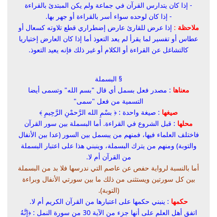
- إذا كان يتدارس القرآن في جماعة ولم يكن المبتدئ بالقراءة
- إذا كان لوحده سواء أسر بالقراءة أو جهر بها.
ملاحظة
:
إذا عرض للقارئ عارض إضطراري قطع تلاوته كسعال أو
عطاس أو تفسير لما يقرأ لم يعد التعوذ أما إذا كان العارض إختياريا
كالتشاغل عن القراءة أو الكلام أو غير ذلك فإنه يعيد التعوذ.
§
البسملة
معناها
: مصدر فعل بسمل أي قال "بسم الله" وتسمى أيضا
التسمية من فعل "سمى"
صيغها
: صيغة واحدة : ﴿ بسْمِ الله الرَّحمْنِ الرَّحِيمِ ﴾
محلها
: قبل الشروع في القراءة. أما البسملة بين سور القرآن
فاختلف العلماء فيها، فمنهم من يبسمل بين السور (عدا بين الأنفال
والتوبة) ومنهم من يترك البسملة، وينبني هذا على اعتبار البسملة
من القرآن أم لا.
أما بالنسبة لرواية حفص عن عاصم التي ندرسها فلا بد من البسملة
بين كل سورتين ويستثنى من ذلك ما بين سورتي الأنفال وبراءة
(التوبة).
حكمها
: ينبني حكمها على اعتبارها من القرآن الكريم أم لا.
اتفق أهل العلم على أنها جزء من الآية 30 من سورة النمل : ﴿
إِنَّهُ