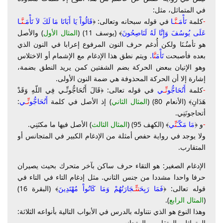
في المتماثل، مثل:
-
كلمة
تَأْمَ
ـنَّ
ـا
في قوله سبحانه وتعالى: ﴿
قَالُواْ يَا أَبَانَا مَا لَكَ لاَ تَأْمَ
ـنَّ
ـا
عَلَى يُوسُفَ وَإِنَّا لَهُ لَنَاصِحُونَ
﴾ (يوسف 11) (
المثال الأول
) والأصل
هو تأمنُـنَا ولكن أُدغم حرف النون المرفوع إعرابا في النون الذي
بعده فأصبحت
تَأْمَ
نَّ
ا
. ويتم نطق هذا الإدغام مع الإشمام أو الاختلاس
وهو الإتيان ببعض الحركة بضم الشفتين كمن يريد النطق بضمة،
إشارة إلا أن الحركة المحذوفة هي ضمة النون الأولى.
-
كلمة
أَتُحَاجُّو
نِّـ
ي
في قوله تعالى: ﴿قَالَ أَتُحَاجُّونِّـي فِي اللّهِ وَقَدْ
هَدَانِ﴾ (الأنعام 80) (
المثال الثاني
) إذ الأصل في كلمة
أَتُحَاجُّو
نِّـ
ي
:
أتحاجونَنِي.
-
و ﴿
مَا مَكّـ
َنِّ
ي
﴾ (الكهف 95) (
المثال الثالث
) الأصل فيها ما مكنَنِي.
ولا يوجد في رواية حفص أمثلة من الإدغام الكبير في المتجانس أو
المتقارب.
الإدغام الصغير: هو التقاء حرف ساكن بآخر متحرك بحيث يصيران
حرفا واحدا مشددا من جنس الثاني. مثل إدغام التاء في التاء في
قوله تعالى: ﴿
فَمَا رَبِحَ
ت
تِّـ
جَارَتُهُمْ وَمَا كَانُواْ مُهْتَدِينَ
﴾ (البقرة 16)
(
المثال الرابع
).
وهذا النوع هو الذي نتناوله بالدرس في الأبواب التالية بأنواعه الثلاثة:
المتماثل والمتقارب والمتجانس.