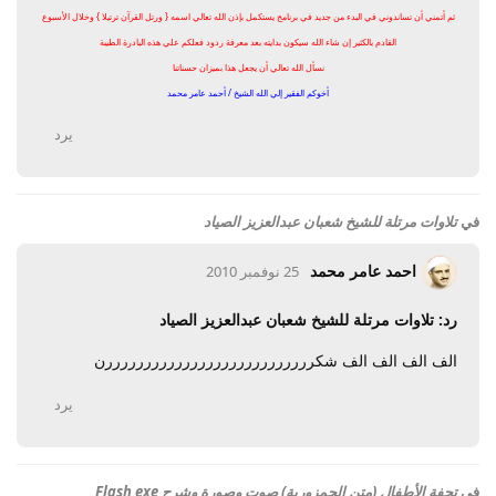
ثم أتمني أن تساندوني في البدء من جديد في برنامج يستكمل بإذن الله تعالي اسمه { ورتل القرآن ترتيلا } وخلال الأسبوع
القادم بالكثير إن شاء الله سيكون بدايته بعد معرفة ردود فعلكم علي هذه البادرة الطيبة
نسأل الله تعالي أن يجعل هذا بميزان حسناتنا
أخوكم الفقير إلي الله الشيخ / أحمد عامر محمد
يرد
في
تلاوات مرتلة للشيخ شعبان عبدالعزيز الصياد
احمد عامر محمد
25 نوفمبر 2010
رد: تلاوات مرتلة للشيخ شعبان عبدالعزيز الصياد
الف الف الف الف شكرررررررررررررررررررررررررررن
يرد
في
تحفة الأطفال (متن الجمزورية) صوت وصورة وشرح Flash exe