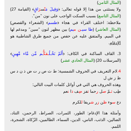
(
المثال الثامن
)
ولا يستثنى من هذا إلا قوله تعالى: ﴿
وَقِيلَ مَ
نْ
س
رَ
اقٍ
﴾ (القيامة 27)
(
المثال التاسع
) بسبب السكت الواجب على نون "من".
ملاحظة: اختلف القراء في هجاء ﴿
طسم
﴾ (الشعراء والقصص)
(
المثال العاشر
) (
طا سيـ
ن م
يم
) بين مظهر لنون "سين" ومدغم لها
في الميم. والمتفق عليه عن حفص من جميع طرق الشاطبية هو
الإدغام
.
3. القاف الساكنة في الكاف: ﴿
أَلَمْ نَخْـلُ
ـقكُّ
ـم مِّن مَّاء مَّهِينٍ
﴾
(المرسلات 20) (
المثال الحادي عشر
)
4.
لام التعريف في الحروف الشمسية: ط ث ص ر ت ض ذ ن د س
ظ ز ش ل
وهذه الحروف هي التي في أوائل كلمات البيت التالي:
طِب
ثـ
مّ
ص
ل
ر
حما
ت
فز
ضِ
ف
ذ
ا
ن
عم
دع
س
وء
ظ
ن
ز
ر
ش
ريفا
ل
لكرم
وأمثلة هذا الإدغام: الطور، الثمرات، الصراط، الرحمن، التناد،
الضالين، الذئب، الناس، الدين، السماء، الظالمين، الزّكاة، الشجرة،
اللمم.