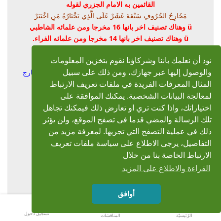
القائمين به الامام الجزري لقوله
مَخَارِجُ الحُرُوفِ سَبْعَةَ عَشَرْ
عَلَى الَّذِي يَخْتَارُهُ مَنِ اخْتَبَرْ
ü
وهناك تصنيف اخر بانها 16 مخرجا ومن علمائه الشاطبي
ü
وهناك تصنيف اخر بانها 14 مخرجا ومن علمائه الفراء.
تصنيف المخارج
:
نود أن نعلمك باننا وشركاؤنا نقوم بتخزين المعلومات
يمكن تقسيم المخارج التفصيلية السبعة عشر إلى خمسة مخارج
والوصول إليها عبر جهازك، ومن ذلك على سبيل
رئيسية:
المثال المعرفات الفريدة في ملفات تعريف الارتباط
لمعالجة البيانات الشخصية. يمكنك الموافقة على
1.
الجوف
(مخرج واحد)
اختياراتك، واذا كنت تري او تعارض ذلك فيمكنك تجاهل
2.
الحلق
(ثلاثة مخارج)
تلك الرسالة والمضي قدما فى تصفح الموقع، ولن يؤثر
3.
اللسان
(عشرة مخارج)
ذلك في عملية التصفح التي تجريها. لمعرفة مزيد من
4.
الشفتين
FONT=Traditional Arabic
التفاصيل، يرجى الاطلاع على سياسة ملفات تعريف
5.
الخيشوم
(مخرج واحد)
الارتباط الخاصة بنا من خلال
القراءة والاطلاع على المزيد
المخرج الأول: الجوف
أوافق
تسجيل دخول
الرّئيسيّة
المناقشات