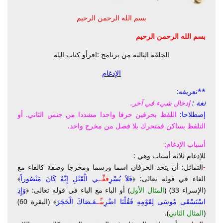
بسم الله الرحمن الرحيم
بسم الله الرحمن الرحيم
الحلقة الثالثة من برنامج :اقرأو كتاب الله
الإدغام
**تعريفه:
لغة :
إدخال شيء في آخر
.
إصطلاحا:
اللفظ بحرفين حرفا واحدا مشددا من جنس الثاني. أو
التلفظ بساكن فمتحرك بلا فصل من مخرج واحد.
أسباب الإدغام:
للإدغام ثلاثة أسباب وهي :
-
التماثل: أن يتحد الحرفان اسما ورسما ومخرجا وصفة كالفاء مع
الفاء في قوله تعالى: ﴿
فَلاَ يُسْرِ
ف
فِّـ
ـي الْقَتْلِ إِنَّهُ كَانَ مَنْصُوراً
﴾
(الإسراء 33) (
المثال الأول
) أو الباء مع الباء في قوله تعالى: ﴿
وَإِذِ
اسْتَسْقَى مُوسَى لِقَوْمِهِ فَقُلْنَا اضْرِ
ب
بِّـ
ـعَـصَاكَ الْحَجَرَ
﴾ (البقرة 60)
(
المثال الثاني
).