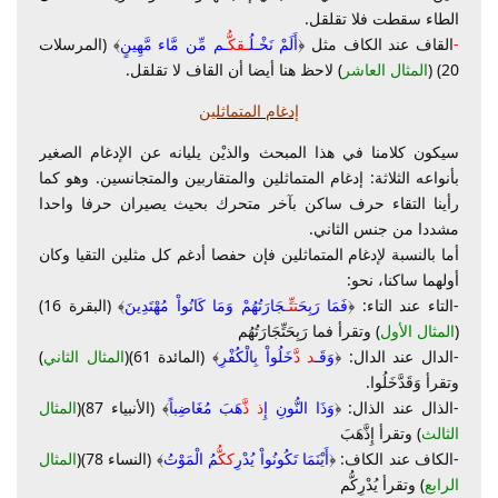
الطاء سقطت فلا تقلقل.
-
القاف عند الكاف مثل ﴿
أَلَمْ نَخْـلُ
ـقكُّ
ـم مِّن مَّاء مَّهِينٍ
﴾ (المرسلات
20) (
المثال العاشر
) لاحظ هنا أيضا أن القاف لا تقلقل.
إدغام المتماثلين
سيكون كلامنا في هذا المبحث والذيْن يليانه عن الإدغام الصغير
بأنواعه الثلاثة: إدغام المتماثلين والمتقاربين والمتجانسين. وهو كما
رأينا التقاء حرف ساكن بآخر متحرك بحيث يصيران حرفا واحدا
مشددا من جنس الثاني.
أما بالنسبة لإدغام المتماثلين فإن حفصا أدغم كل مثلين التقيا وكان
أولهما ساكنا، نحو:
-التاء عند التاء: ﴿
فَمَا رَبِحَ
ت
تِّـ
جَارَتُهُمْ وَمَا كَانُواْ مُهْتَدِينَ
﴾ (البقرة 16)
(
المثال الأول
) وتقرأ فما رَبِحَتِّجَارَتُهُم
-الدال عند الدال: ﴿
وَقَـ
د دَّ
خَلُواْ بِالْكُفْرِ
﴾ (المائدة 61)(
المثال الثاني
)
وتقرأ وَقَدَّخَلُوا.
-الذال عند الذال: ﴿
وَذَا النُّونِ إِ
ذ ذَّ
هَبَ مُغَاضِباً
﴾ (الأنبياء 87)(
المثال
الثالث
) وتقرأ إِذَّهَبَ
-الكاف عند الكاف: ﴿
أَيْنَمَا تَكُونُواْ يُدْرِ
ككُّ
مُ الْمَوْتُ
﴾ (النساء 78)(
المثال
الرابع
) وتقرأ يُدْرِكُّم