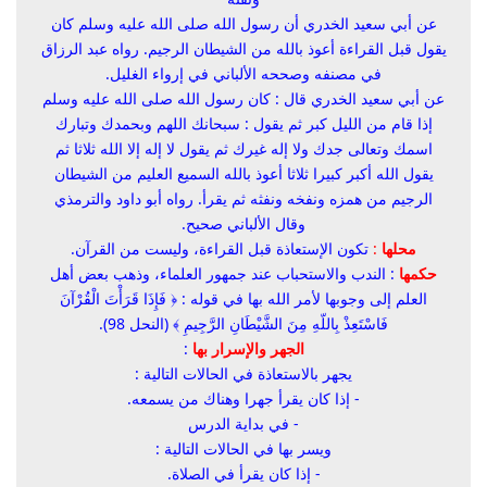
عن أبي سعيد الخدري أن رسول الله صلى الله عليه وسلم كان
يقول قبل القراءة أعوذ بالله من الشيطان الرجيم. رواه عبد الرزاق
في مصنفه وصححه الألباني في إرواء الغليل.
عن أبي سعيد الخدري قال : كان رسول الله صلى الله عليه وسلم
إذا قام من الليل كبر ثم يقول :
سبحانك اللهم وبحمدك وتبارك
اسمك وتعالى جدك ولا إله غيرك
ثم يقول
لا إله إلا الله
ثلاثا ثم
يقول
الله أكبر كبيرا
ثلاثا
أعوذ بالله السميع العليم من الشيطان
الرجيم من همزه ونفخه ونفثه
ثم يقرأ. رواه أبو داود والترمذي
وقال الألباني صحيح.
محلها
:
تكون الإستعاذة قبل القراءة، وليست من القرآن.
حكمها
: الندب والاستحباب عند جمهور العلماء، وذهب بعض أهل
العلم إلى وجوبها لأمر الله بها في قوله : ﴿
فَإِذَا قَرَأْتَ الْقُرْآنَ
فَاسْتَعِذْ بِاللّهِ مِنَ الشَّيْطَانِ الرَّجِيمِ
﴾ (النحل 98).
الجهر والإسرار بها
:
يجهر بالاستعاذة في الحالات التالية :
- إذا كان يقرأ جهرا وهناك من يسمعه.
- في بداية الدرس
ويسر بها في الحالات التالية :
- إذا كان يقرأ في الصلاة.