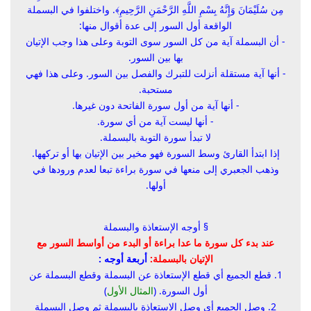
مِن سُلَيْمَانَ وَإِنَّهُ بِسْمِ اللَّهِ الرَّحْمَنِ الرَّحِيمِ
﴾. واختلفوا في البسملة
الواقعة أول السور إلى عدة أقوال منها:
- أن البسملة آية من كل السور سوى التوبة وعلى هذا وجب الإتيان
بها بين السور.
- أنها آية مستقلة أنزلت للتبرك والفصل بين السور. وعلى هذا فهي
مستحبة.
- أنها آية من أول سورة الفاتحة دون غيرها.
- أنها ليست آية من أي سورة.
لا تبدأ سورة التوبة بالبسملة.
إذا ابتدأ القارئ وسط السورة فهو مخير بين الإتيان بها أو تركهها.
وذهب الجعبري إلى منعها في سورة براءة تبعا لعدم ورودها في
أولها.
§
أوجه الإستعاذة والبسملة
عند بدء كل سورة ما عدا براءة أو البدء من أواسط السور مع
الإتيان بالبسملة:
أربعة أوجه :
1. قطع الجميع أي قطع الإستعاذة عن البسملة وقطع البسملة عن
أول السورة. (
المثال الأول
)
2. وصل الجميع أي وصل الاستعاذة بالبسملة ثم وصل البسملة