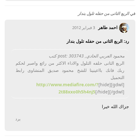
في
الربع التانى من حفله تلول بندار
احمد طاهر
3 فبراير 2012
رد: الربع التانى من حفله تلول بندار
محمود العربي الحادي, post: 303743 كتب
الربع التانى حلفه التلول والاداء الاكثر من رائع واصبر لحكم
ربك فانك بااعينينا للشخ محمود صديق المنشاوى رابط
التحميل
http://www.mediafire.com/?
[gdwl][hide]
2t88xxo0h5h4nj5
[/hide][/gdwl]
جزاك الله خيرا
يرد