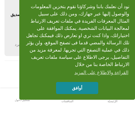
أبوسليمان
14 أكتوبر 2009
نود أن نعلمك باننا وشركاؤنا نقوم بتخزين المعلومات
والوصول إليها عبر جهازك، ومن ذلك على سبيل
رد: مفاجأة المكتبة:اسطوانة المقامات الإبداعية للشيخ محمد صديق
المنشاوي
المثال المعرفات الفريدة في ملفات تعريف الارتباط
لمعالجة البيانات الشخصية. يمكنك الموافقة على
جزاكم الله خيرا
اختياراتك، واذا كنت تري او تعارض ذلك فيمكنك تجاهل
تلك الرسالة والمضي قدما فى تصفح الموقع، ولن يؤثر
يرد
ذلك في عملية التصفح التي تجريها. لمعرفة مزيد من
التفاصيل، يرجى الاطلاع على سياسة ملفات تعريف
الارتباط الخاصة بنا من خلال
القراءة والاطلاع على المزيد
أوافق
تسجيل دخول
الرّئيسيّة
المناقشات