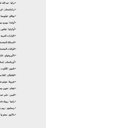
• تركيا : عبد الله غ
• تركمانستان : ق
• توفالو : فيلويميا 
• أوغندا : يويري م
• أوكرانيا : فيكتور
• الإمارات العربية 
• المملكة المتحدة : 
• الولايات المتحدة ا
• الأوروغواي : تابا
• أوزبكستان : إس
• فانوتو : كالكوت 
• الفاتيكان : البا
• فنزويلا : هوغو ش
• فيتنام : نغوين مي
• اليمن : علي عبد 
• زامبيا : روبياه باند
• زيمبابوي : روبر
• مالاوي : بينغو وا موثار