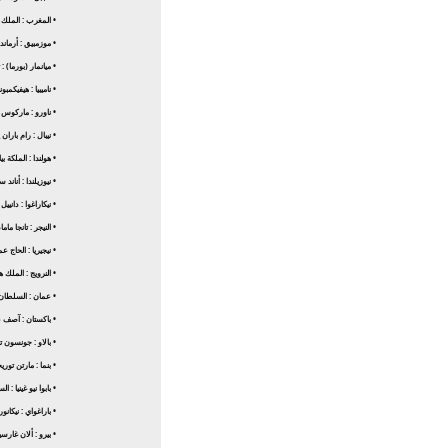
• المغرب : الملك
• موزمبيق : أرماند
• ميانمار (بورما) 
• ناميبيا : هيفيكمبو
• ناورو : ماركوس
• نيبال : رام باران
• هولندا : الملكة ب
• نيوزيلندا : أناند 
• نيكاراغوا : دانييل
• النيجر : تانجا ماما
• نيجيريا : الحاج 
• النرويج : الملك 
• عمان : السلطان
• باكستان : آصف 
• بالاو : جونسون تو
• بنما : مارتن تو
• بابوا نيو غينيا : 
• باراغواي : نيكا
• بيرو : ألان غارسيا