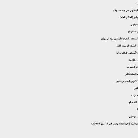
ل
ربان غولي بيردي محمدوف
تيليتو (الحاكم العام)
وسيفيني
 يوشتشينكو
المتحدة : الشيخ خليفة بن زايد آل نهيان
الملكة إليزابيث الثانية
لأمريكية : باراك أوباما
ري فازكيز
لام كريموف
ماتاسكيليكيلي
با بنديكتوس السادس عشر
افيز
نه تريت
الله صالح
ا
ت موجابي
يكا (أعيد انتخابه رئيسا في 19 مايو 2009م)