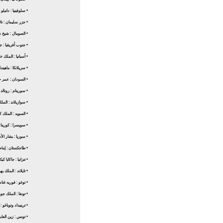
• سلوفينيا : دانيلو
• جزر سليمان : ناثا
• الصومال : شيخ
• جنوب أفريقيا : 
• أسبانيا : الملك
• سريلانكا : ماهيند
• السودان : عمر 
• سورينام : رونالد 
• سوازيلاند : المل
• السويد : الملك
• سويسرا : كورينا 
• سوريا : بشار الأ
• طاجكستان : إما
• تنزانيا : جاكايا كي
• تايلاند : الملك ب
• توغو : فوريه غنا
• تونغا : الملك جو
• ترينيداد وتوباغو
• تونس : زين العا