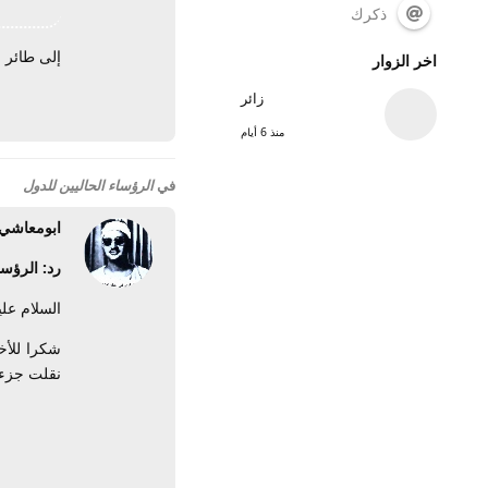
ذكرك
إلى طائر 
اخر الزوار
زائر
منذ 6 أيام
في
الرؤساء الحاليين للدول
ابومعاشي
رد: الرؤسا
السلام علي
شكرا للأخ
نقلت جزء 