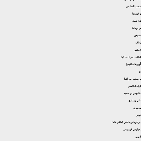
 محمد السادس
و غويبوزا
: ثان شوي
ني بوهامبا
 ستيفن
 ياداف
ياتريكس
ساتياناند (جنرال حاكم)
 أورتيغا سافيدرا
دو
عمر موسى يار ادوا
هارالد الخامس
 قابوس بن سعيد
علي زرداري
ريبيونغ
ريخوس
السير باولياس ماتاني (حاكم عام)
نور دوارتي فروتوس
 بيريز