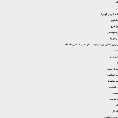
رليف
افي
ز آدم (الوصي ألويس)
س أدامكوس
دوق هنري
و كرفنكوفسكي
راجويلينا
 ميزان زين العابدين ابن المرحوم سلطان محمود المكتفي بالله شاه
 نشيد
ماني توري
ا
توكوا تومينغ
ولد عبد العزيز
ود جوغناوث
ي كالديرون
ي موري
ير فورونين
ثاني
إنخبايار
فيليب فويانوفيتش