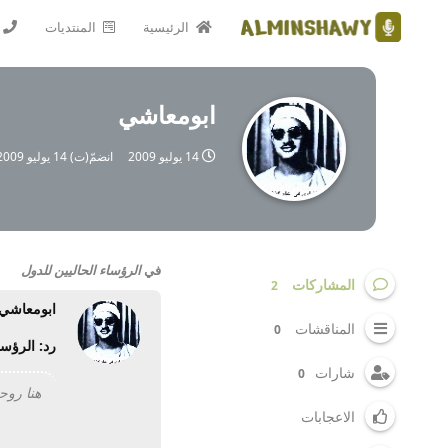
الرئيسية
المنتديات
ابومعاشي
14 يوليو 2009
انضمّ(ت)
14 يوليو 2009
في
الرؤساء الحاليين للدول
المشاركات
2
ابومعاشي
المناقشات
0
رد: الرؤسا
شارات
0
هنا روحى, : 62787
الاعجابات