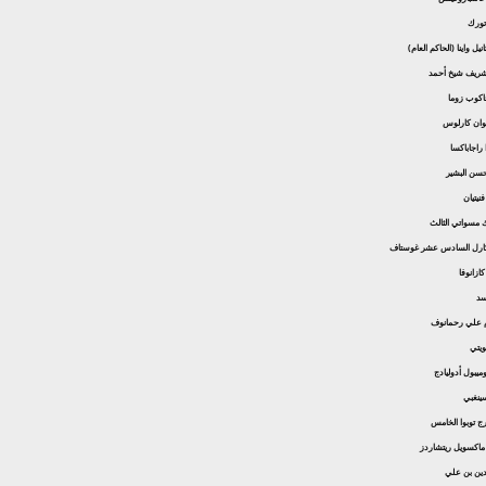
 تورك
نيل واينا (الحاكم العام)
 شريف شيخ أحمد
جاكوب زوما
 خوان كارلوس
ا راجاباكسا
حسن البشير
فنيتيان
ك مسواتي الثالث
 كارل السادس عشر غوستاف
كازانوفا
سد
م علي رحمانوف
كويتي
هوميبول أدوليادج
سينغبي
رج توبوا الخامس
 : ماكسويل ريتشاردز
بدين بن علي