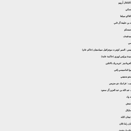
اكاباغال أرويو
شينسكي
كافاكو سيلفا
 بن خليفة آل ثاني
باسيسكو
ميدفيدف
امي
س : السير كوثبرت مونترافيل سيباستيان (حاكم عام)
يدة بيرليتي لويزي (حاكمة عامة)
ينادينز : فريدريك بالانتاين
توبوا تاماسيسي إفي
تو بنديتيني
يب : فراديك دي منزيس
 عبد الله بن عبد العزيز آل سعود
ه واد
اديتش
ايكل
تيجان كاباه
ن راما ناثان
ن غاسباروفيتش