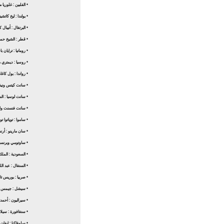
• الفلبين : غلوريا م
• بولندا : ليخ كات
• البرتغال : أنيبال 
• قطر : الشيخ حمد
• رومانيا : ترايان 
• روسيا : ديمتري 
• رواندا : بول كاغ
• سانت كيتس ونيفي
• سانت لوسيا : الس
• سانت فنسنت والغر
• ساموا : توياتوا 
• سان مارينو : أرنس
• ساوتومي وبرنس
• السعودية : الملك
• السنغال : عبد الل
• صربيا : بوريس ت
• سيشل : جيمس م
• سيراليون : أحمد 
• سنغافورة : سيلابا
• سلوفاكيا : إيفا