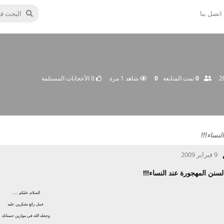
اتصل بنا
0
تمت المتابعة
0
شاهد
1
مرة
0
الأعجابات المستلمة
نساء!!!
9 فبراير 2009
سنن المهجورة عند النساء!!!
السلام عليكم ......
عمل رائع تشكرين عليه
وجعله الله في موازين حسناتك