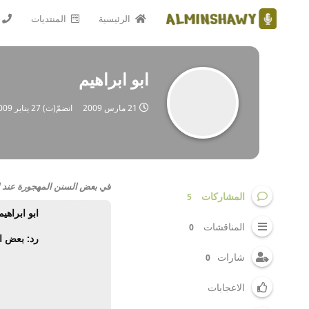
الرئيسية
المنتديات
ابو ابراهيم
21 مارس 2009
انضمّ(ت)
27 يناير 2009
في
بعض السنن المهجورة عند ال
المشاركات
5
ابو ابراهيم
المناقشات
0
رد: بعض ال
شارات
0
الاعجابات