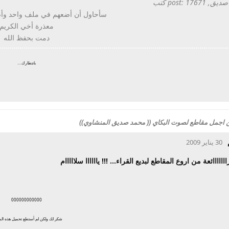
post: 1767 كتب
سأحاول أن أضعهم في ملف واحد وأضي
معذرة أخي الكريم
دمت بحفظ الله
بانتطارك....
 من اجمل مقاطع لصوت البكاي (( محمد صديق المنشاوي))
30 يناير 2009
اااااائعة من اروع المقاطع لبديع القراء... !!! ياااااا سلااااام
000000000000
شكر لك ولكن لم أستطع تحميل هذه ال