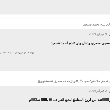
 تندم احمد ةسعيد
9 فبراير 2009
سجى مصرى ودخل ولن تندم احمد ةسعيد
جزاك الله كل خير وجعل عملك كله خالصا لوجه 
 من اجمل مقاطع لصوت البكاي (( محمد صديق المنشاوي))
2 فبراير 2009
اااااائعة من اروع المقاطع لبديع القراء... !!! ياااااا سلااااام