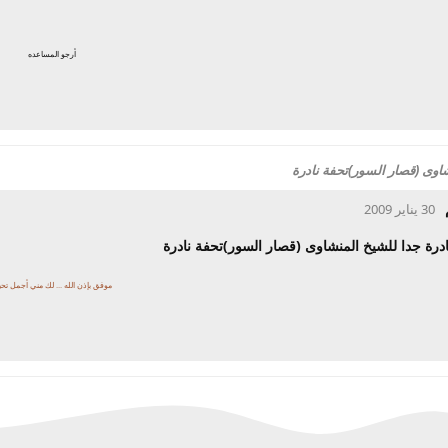
أرجو المساعده
شاوى (قصار السور)تحفة نادرة
30 يناير 2009
نادرة جدا للشيخ المنشاوى (قصار السور)تحفة نادرة
موفق بإذن الله ... لك مني أجمل تحية