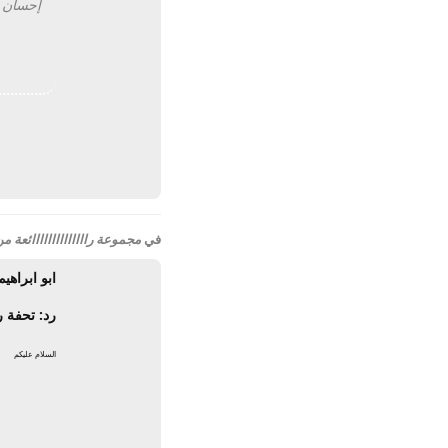
إحسان صديق, 1
في
مجموعة راااااااااااااائعة
ابو ابراهيم
رد: تحفة را
السلام عليكم