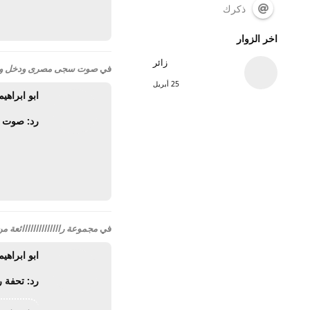
ذكرك
اخر الزوار
زائر
في
صوت سجى مصرى ودخل ولن
25 أبريل
ابو ابراهيم
رد: صوت 
في
مجموعة راااااااااااااائعة
ابو ابراهيم
رد: تحفة را