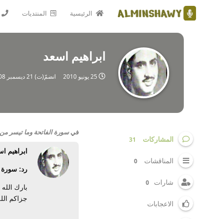
الرئيسية
المنتديات
ابراهيم اسعد
25 يونيو 2010
انضمّ(ت)
21 ديسمبر 2008
في
سورة الفاتحة وما تيسر من 
المشاركات
31
ابراهيم اس
المناقشات
0
رد: سورة 
شارات
0
بارك الله
جزاكم الله 
الاعجابات