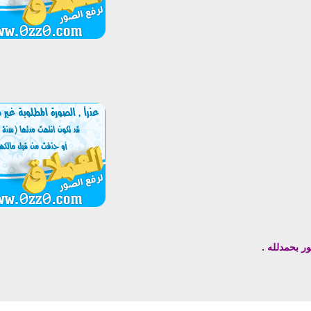
ر بحمدلله .