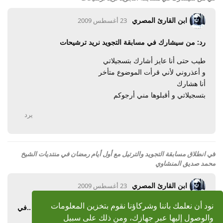
ابن القارئ المصري
23 أغسطس 2009
رد: من سيشارك في مسابقة التجويد نريد ترشيحات
طيب حتى أنا عايز أشارك بتسجيلاتي
و أعذروني لأني قرأت الموضوع متأخر
أنا هشارك
بتسجيلاتي و أقبلوها مني أرجوكم
يرد
في
انطلاق مسابقة التجويد والترتيل مع أول أيام رمضان في منتديات الشيخ
محمد صديق المنشاوي
ابن القارئ المصري
23 أغسطس 2009
نود أن نعلمك باننا وشركاؤنا نقوم بتخزين المعلومات
رد: انطلاق مسابقة التجويد والترتيل مع أول أيام رمضان ..في
والوصول إليها عبر جهازك، ومن ذلك على سبيل
منتديات الشيخ محمد صديق الم