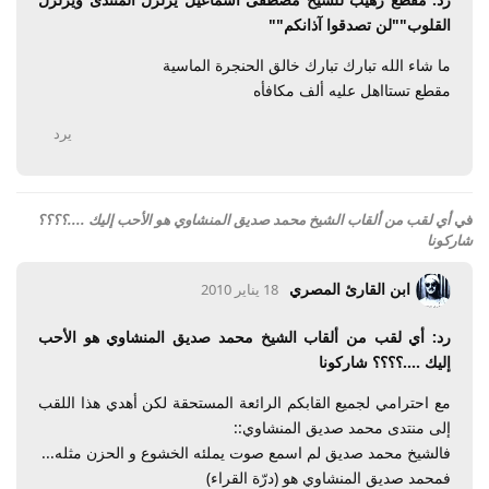
القلوب""لن تصدقوا آذانكم""
ما شاء الله تبارك تبارك خالق الحنجرة الماسية
مقطع تستااهل عليه ألف مكافأه
يرد
في
أي لقب من ألقاب الشيخ محمد صديق المنشاوي هو الأحب إليك ....؟؟؟؟
شاركونا
ابن القارئ المصري
18 يناير 2010
رد: أي لقب من ألقاب الشيخ محمد صديق المنشاوي هو الأحب
إليك ....؟؟؟؟ شاركونا
مع احترامي لجميع القابكم الرائعة المستحقة لكن أهدي هذا اللقب
إلى منتدى محمد صديق المنشاوي::
فالشيخ محمد صديق لم اسمع صوت يملئه الخشوع و الحزن مثله...
فمحمد صديق المنشاوي هو (درّة القراء)